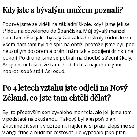
Kdy jste s bývalým mužem poznali?
Poprvé jsme se viděli na základní škole, když jsme jeli se
třídou na dovolenou do Španělska. Můj bývalý manžel
nám tam dělal jako bývalý žák základní školy třídní dozor.
Všem nám tam byl ale spíš na obtíž, protože jsme byli pod
neustálým dozorem a bránil nám tak v popíjení drinků na
pokoji. Po druhé jsme se potkali na chodbě střední školy.
Ani jsem netušila, že tam chodí také a najednou jsme
naproti sobě stáli. Asi osud.
Po 4 letech vztahu jste odjeli na Nový
Zéland, co jste tam chtěli dělat?
Byl to především sen bývalého manžela, ale jeli jsme tam
v podstatě na zkušenou. Takový byl alespoň plán.
Zkusíme žít sami, v cizí zemi, najdeme si práci, zlepšíme se
v angličtině a budeme cestovat. To vypadalo jako plán.