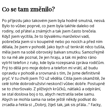
Co se tam změnilo?
Po příjezdu jako takovém jsem byla hodně smutná, nesvá.
Bylo to vůbec poprvé, co jsem byla takhle daleko od
rodiny, od přátel a známých a tak jsem často brečela.
Když jsem vycítila, že to bývalému manželovi vadí,
pobrečela jsem si v koupelně nebo po nocích a před ním
dělala, že jsem v pohodě. Jako bych už tenkrát něco tušila,
měla jsem na sobě obrovský balvan smutku. Samozřejmě
to na mě ale poznal, že jen hraju, a tak mi jedno ráno
vytrhl telefon z ruky, kde byla rozepsaná zpráva rodičům.
Prý to dělá pro moje dobro a telefon mi vrátí, až budu
opravdu v pohodě a srovnaná s tím, že jsme definitivně
pryč. V tu chvíli jsem TO už věděla. Cítila jsem okamžitě, že
celé tohle dobrodružství neskončí vůbec dobře. Postupně
se to zhoršovalo. Z plíživých krůčků, nátlaků a odpírání,
se stal doslova boj o to, abych neztratila sebe samu.
Abych se mohla sama na sebe ještě někdy podívat do
zrcadla a řekla si: „Dobrý, žiješ tak, jak sis přála…“ Facky,