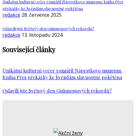
Unikátní kulturní večer rozzářil Náprstkovo muzeum: Kniha Přes
překážky ke hvězdám slavnostně pokřtěna
redakce
28. července 2025
Oslavili jste Světový den Guinnessových rekordů?
redakce
13. listopadu 2024
Související články
Unikátní kulturní večer rozzářil Náprstkovo muzeum:
Kniha Přes překážky ke hvězdám slavnostně pokřtěna
Oslavili jste Světový den Guinnessových rekordů?