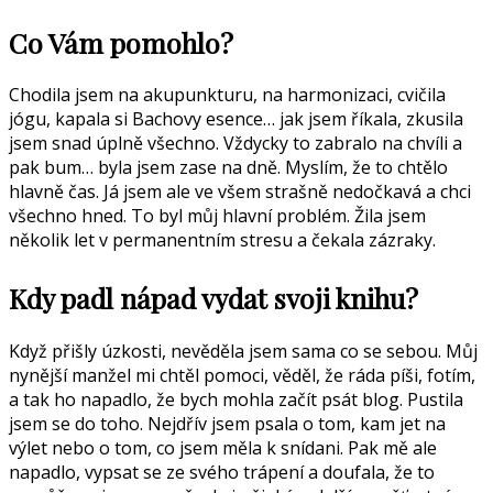
Co Vám pomohlo?
Chodila jsem na akupunkturu, na harmonizaci, cvičila
jógu, kapala si Bachovy esence… jak jsem říkala, zkusila
jsem snad úplně všechno. Vždycky to zabralo na chvíli a
pak bum… byla jsem zase na dně. Myslím, že to chtělo
hlavně čas. Já jsem ale ve všem strašně nedočkavá a chci
všechno hned. To byl můj hlavní problém. Žila jsem
několik let v permanentním stresu a čekala zázraky.
Kdy padl nápad vydat svoji knihu?
Když přišly úzkosti, nevěděla jsem sama co se sebou. Můj
nynější manžel mi chtěl pomoci, věděl, že ráda píši, fotím,
a tak ho napadlo, že bych mohla začít psát blog. Pustila
jsem se do toho. Nejdřív jsem psala o tom, kam jet na
výlet nebo o tom, co jsem měla k snídani. Pak mě ale
napadlo, vypsat se ze svého trápení a doufala, že to