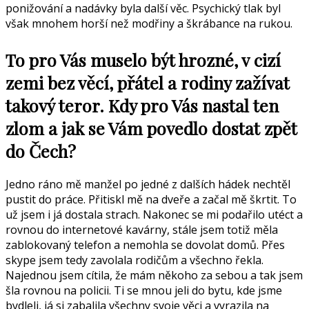
ponižování a nadávky byla další věc. Psychický tlak byl
však mnohem horší než modřiny a škrábance na rukou.
To pro Vás muselo být hrozné, v cizí
zemi bez věcí, přátel a rodiny zažívat
takový teror. Kdy pro Vás nastal ten
zlom a jak se Vám povedlo dostat zpět
do Čech?
Jedno ráno mě manžel po jedné z dalších hádek nechtěl
pustit do práce. Přitiskl mě na dveře a začal mě škrtit. To
už jsem i já dostala strach. Nakonec se mi podařilo utéct a
rovnou do internetové kavárny, stále jsem totiž měla
zablokovaný telefon a nemohla se dovolat domů. Přes
skype jsem tedy zavolala rodičům a všechno řekla.
Najednou jsem cítila, že mám někoho za sebou a tak jsem
šla rovnou na policii. Ti se mnou jeli do bytu, kde jsme
bydleli, já si zabalila všechny svoje věci a vyrazila na