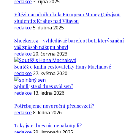
redakce
3. října 2025
Vítězi národního kola European Money Quiz jsou
studenti z Kralup nad Vltavou
redakce
5. dubna 2025
Shoeker.cz – vyhledávač barefoot bot, který změní
váš způsob nákupu obuvi
redakce
20. června 2023
Soutěž o knihu cestovatelky Hany Machalové
redakce
27. května 2020
Splnili jste si dnes svůj sen?
redakce
13. ledna 2026
Potřebujeme novoroční předsevzetí?
redakce
8. ledna 2026
Taky jste dnes nic nenakoupili?
redakce
29. listopadu 2025