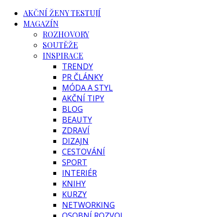
AKČNÍ ŽENY TESTUJÍ
MAGAZÍN
ROZHOVORY
SOUTĚŽE
INSPIRACE
TRENDY
PR ČLÁNKY
MÓDA A STYL
AKČNÍ TIPY
BLOG
BEAUTY
ZDRAVÍ
DIZAJN
CESTOVÁNÍ
SPORT
INTERIÉR
KNIHY
KURZY
NETWORKING
OSOBNÍ ROZVOJ