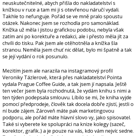
neuskutečnitelné, abych přišla do nakladatelství s
knížkou v ruce a tam mi ji s otevřenou náručí vydali.
Takhle to nefunguje. Pořád se ve mně pralo spoustu
otázek. Nakonec jsem se rozhodla pro samonáklad.
Knížka už měla i jistou grafickou podobu, nebyla však
zatím ani po korektuře a redakci, ale i přesto měla jít za
chvíli do tisku. Pak jsem ale otěhotněla a knížka šla
stranou. Neměla jsem chuť nic dělat, bylo mi špatně a tak
se její vydání o rok posunulo.
Mezitím jsem ale narazila na instagramový profil
Veroniky Tázlerové, která přes nakladatelství Pointa
vydala Prague Coffee Guide, a tak jsem jí napsala. Ještě
ten večer jsem byla rozhodnutá, že vydám knihu s nimi a
ten týden podepsala smlouvu. Líbilo se mi, že kniha vyjde
pomocí předprodeje, člověk tak docela dobře zjistí, jestli o
ní bude zájem. Zároveň máte pak marketingovou
podporu, ale pořád máte hlavní slovo vy, jako spisovatel.
Také si vyberete ke spolupráci na knize kolegy (sazeč,
korektor, grafik..) a je pouze na vás, kdo vám nejvíc sedne.