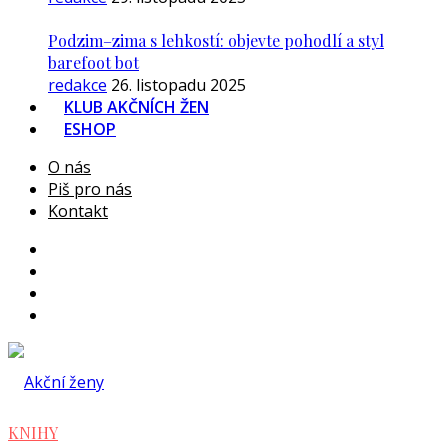
Podzim–zima s lehkostí: objevte pohodlí a styl
barefoot bot
redakce
26. listopadu 2025
KLUB AKČNÍCH ŽEN
ESHOP
O nás
Piš pro nás
Kontakt
KNIHY