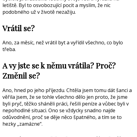
letiště. Byl to osvobozující pocit a myslím, že nic
podobného už v životě nezažiju.
Vrátil se?
Ano, za měsíc, než vrátil byt a vyřídil všechno, co bylo
třeba.
A vy jste se k němu vrátila? Proč?
Změnil se?
Ano, hned po jeho příjezdu. Chtěla jsem tomu dát šanci a
věřila jsem, že se tohle všechno dělo jen proto, že jsme
byli pryč, těžko sháněli práci, řešili peníze a vůbec byli v
nepohodlné situaci. Ono se vždycky snadno najde
odůvodnění, proč se děje něco špatného, a tím se to
hezky „zamázne“.