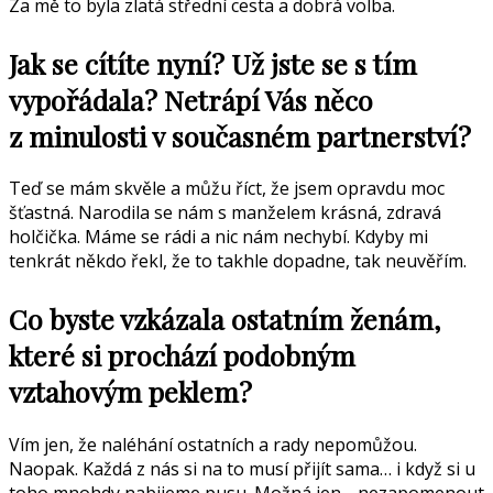
Za mě to byla zlatá střední cesta a dobrá volba.
Jak se cítíte nyní? Už jste se s tím
vypořádala? Netrápí Vás něco
z minulosti v současném partnerství?
Teď se mám skvěle a můžu říct, že jsem opravdu moc
šťastná. Narodila se nám s manželem krásná, zdravá
holčička. Máme se rádi a nic nám nechybí. Kdyby mi
tenkrát někdo řekl, že to takhle dopadne, tak neuvěřím.
Co byste vzkázala ostatním ženám,
které si prochází podobným
vztahovým peklem?
Vím jen, že naléhání ostatních a rady nepomůžou.
Naopak. Každá z nás si na to musí přijít sama… i když si u