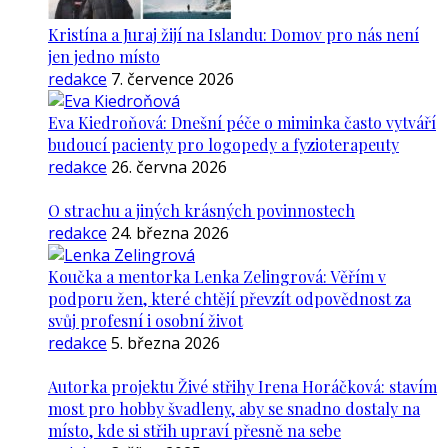
Kristína a Juraj žijí na Islandu: Domov pro nás není
jen jedno místo
redakce
7. července 2026
Eva Kiedroňová: Dnešní péče o miminka často vytváří
budoucí pacienty pro logopedy a fyzioterapeuty
redakce
26. června 2026
O strachu a jiných krásných povinnostech
redakce
24. března 2026
Koučka a mentorka Lenka Zelingrová: Věřím v
podporu žen, které chtějí převzít odpovědnost za
svůj profesní i osobní život
redakce
5. března 2026
Autorka projektu Živé střihy Irena Horáčková: stavím
most pro hobby švadleny, aby se snadno dostaly na
místo, kde si střih upraví přesně na sebe