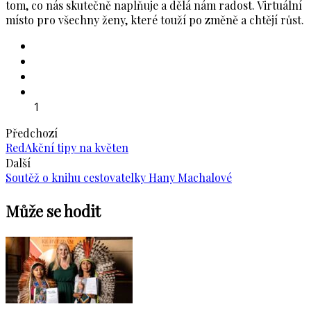
tom, co nás skutečně naplňuje a dělá nám radost. Virtuální
místo pro všechny ženy, které touží po změně a chtějí růst.
1
Předchozí
RedAkční tipy na květen
Další
Soutěž o knihu cestovatelky Hany Machalové
Může se hodit