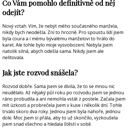
Co Vám pomohlo definitivně od něj
odejít?
Nový vztah. Vím, že nebýt mého současného manžela,
nikdy bych neodešla. Zní to hrozně. Pro spoustu lidí jsem
byla coura a i mému bývalému manželovi to hrálo do
karet. Ale tohle bylo moje vysvobození. Nebyla jsem
natolik silná, abych odešla sama. Nikdy jsem ale
nelitovala.
Jak jste rozvod snášela?
Rozvod dobře. Sama jsem se divila, že to se mnou nic
neudělalo. Až nějaký půl roku po rozvodu jsem se jednou
ráno probudila a ani nemohla vstát z postele. Začala jsem
mít úzkosti a probrečela jsem v kuse i několik dní. Tohle
trvalo skoro dva roky. Jednou jsem byla nahoře, jednou
dole. Moc jsem si přála, aby to už skončilo, vyzkoušela
jsem snad všechno a hledala štěstí v sobě.