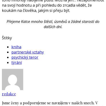
toho mnohdy nabijeme pusu. Možná jen… nezapomenout
na svojí hodnotu a při pohledu do zrcadla vědět, že
koukám na člověka, jakým si přeju být.
Přejeme Katce mnoho štěstí, úsměvů a žádné starosti do
dalších dní.
Štítky
kniha
partnerské vztahy
psychický teror
týrání
redakce
Jsme ženy a podporujeme se navzájem v našich snech. V