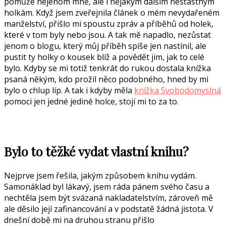
pomůže nejenom mně, ale i nějakým dalším nešťastným
holkám. Když jsem zveřejnila článek o mém nevydařeném
manželství, přišlo mi spoustu zpráv a příběhů od holek,
které v tom byly nebo jsou. A tak mě napadlo, nezůstat
jenom o blogu, který můj příběh spíše jen nastínil, ale
pustit ty holky o kousek blíž a povědět jim, jak to celé
bylo. Kdyby se mi totiž tenkrát do rukou dostala knížka
psaná někým, kdo prožil něco podobného, hned by mi
bylo o chlup líp. A tak i kdyby měla
knížka Svobodomyslná
pomoci jen jedné jediné holce, stojí mi to za to.
Bylo to těžké vydat vlastní knihu?
Nejprve jsem řešila, jakým způsobem knihu vydám.
Samonáklad byl lákavý, jsem ráda pánem svého času a
nechtěla jsem být svázaná nakladatelstvím, zároveň mě
ale děsilo její zafinancování a v podstatě žádná jistota. V
dnešní době mi na druhou stranu přišlo