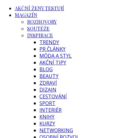
AKČNÍ ŽENY TESTUJÍ
MAGAZÍN
ROZHOVORY
SOUTĚŽE
INSPIRACE
TRENDY
PR ČLÁNKY
MÓDA A STYL
AKČNÍ TIPY
BLOG
BEAUTY
ZDRAVÍ
DIZAJN
CESTOVÁNÍ
SPORT
INTERIÉR
KNIHY
KURZY
NETWORKING
OSOBNÍ ROZVOJ