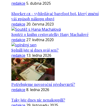
redakce
5. dubna 2025
Shoeker.cz – vyhledávač barefoot bot, který změní
váš způsob nákupu obuvi
redakce
20. června 2023
Soutěž o knihu cestovatelky Hany Machalové
redakce
27. května 2020
Splnili jste si dnes svůj sen?
redakce
13. ledna 2026
Potřebujeme novoroční předsevzetí?
redakce
8. ledna 2026
Taky jste dnes nic nenakoupili?
redakce
29. listopadu 2025