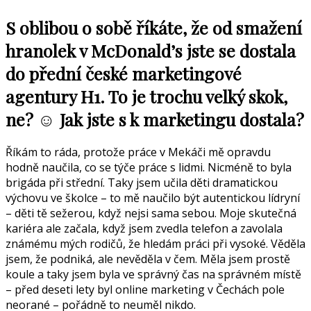
S oblibou o sobě říkáte, že od smažení
hranolek v McDonald’s jste se dostala
do přední české marketingové
agentury H1. To je trochu velký skok,
ne? ☺ Jak jste s k marketingu dostala?
Říkám to ráda, protože práce v Mekáči mě opravdu
hodně naučila, co se týče práce s lidmi. Nicméně to byla
brigáda při střední. Taky jsem učila děti dramatickou
výchovu ve školce – to mě naučilo být autentickou lídryní
– děti tě sežerou, když nejsi sama sebou. Moje skutečná
kariéra ale začala, když jsem zvedla telefon a zavolala
známému mých rodičů, že hledám práci při vysoké. Věděla
jsem, že podniká, ale nevěděla v čem. Měla jsem prostě
koule a taky jsem byla ve správný čas na správném místě
– před deseti lety byl online marketing v Čechách pole
neorané – pořádně to neuměl nikdo.