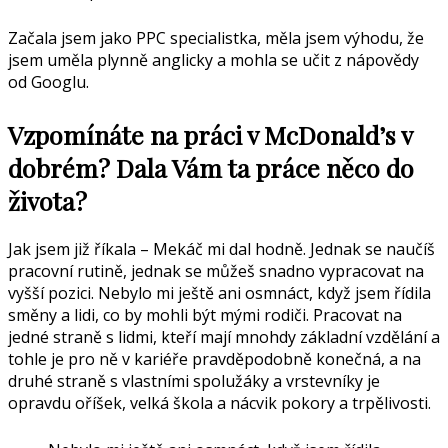
Začala jsem jako PPC specialistka, měla jsem výhodu, že
jsem uměla plynně anglicky a mohla se učit z nápovědy
od Googlu.
Vzpomínáte na práci v McDonald’s v
dobrém? Dala Vám ta práce něco do
života?
Jak jsem již říkala – Mekáč mi dal hodně. Jednak se naučíš
pracovní rutině, jednak se můžeš snadno vypracovat na
vyšší pozici. Nebylo mi ještě ani osmnáct, když jsem řídila
směny a lidi, co by mohli být mými rodiči. Pracovat na
jedné straně s lidmi, kteří mají mnohdy základní vzdělání a
tohle je pro ně v kariéře pravděpodobně konečná, a na
druhé straně s vlastními spolužáky a vrstevníky je
opravdu oříšek, velká škola a nácvik pokory a trpělivosti.