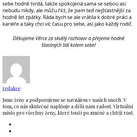
sebe hodně tvrdá, takže spokojená sama se sebou asi
nebudu nikdy, ale můžu říct, že jsem teď nejšťastnější za
hodně let zpátky. Ráda bych se ale vrátila k dobré práci a
kariéře a taky chci víc času pro sebe, asi jako každý rodič.
Děkujeme Věrce za skvělý rozhovor a přejeme hodně
štastných lidí kolem sebe!
redakce
Jsme ženy a podporujeme se navzájem v našich snech. V
tom, co nás skutečně naplňuje a dělá nám radost. Virtuální
místo pro všechny ženy, které touží po změně a chtějí růst.