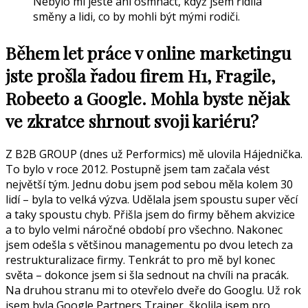
Nebylo mi ještě ani osmnáct, když jsem řídila
směny a lidi, co by mohli být mými rodiči.
Během let práce v online marketingu
jste prošla řadou firem H1, Fragile,
Robeeto a Google. Mohla byste nějak
ve zkratce shrnout svoji kariéru?
Z B2B GROUP (dnes už Performics) mě ulovila Hájednička.
To bylo v roce 2012. Postupně jsem tam začala vést
největší tým. Jednu dobu jsem pod sebou měla kolem 30
lidí – byla to velká výzva. Udělala jsem spoustu super věcí
a taky spoustu chyb. Přišla jsem do firmy během akvizice
a to bylo velmi náročné období pro všechno. Nakonec
jsem odešla s většinou managementu po dvou letech za
restrukturalizace firmy. Tenkrát to pro mě byl konec
světa – dokonce jsem si šla sednout na chvíli na pracák.
Na druhou stranu mi to otevřelo dveře do Googlu. Už rok
jsem byla Google Partners Trainer, školila jsem pro