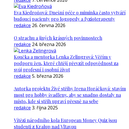
redakce
7. července 2026
Eva Kiedroňová: Dnešní péče o miminka často vytváří
budoucí pacienty pro logopedy a fyzioterapeuty
redakce
26. června 2026
O strachu a jiných krásných povinnostech
redakce
24. března 2026
Koučka a mentorka Lenka Zelingrová: Věřím v
podporu žen, které chtějí převzít odpovědnost za
svůj profesní i osobní život
redakce
5. března 2026
Autorka projektu Živé střihy Irena Horáčková: stavím
most pro hobby švadleny, aby se snadno dostaly na
místo, kde si střih upraví přesně na sebe
redakce
3. října 2025
Vítězi národního kola European Money Quiz jsou
studenti z Kralup nad Vltavou