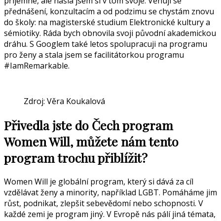
příjemné, ale našla jsem si v tom svoje. Věnuji se
přednášení, konzultacím a od podzimu se chystám znovu
do školy: na magisterské studium Elektronické kultury a
sémiotiky. Ráda bych obnovila svoji původní akademickou
dráhu. S Googlem také letos spolupracuji na programu
pro ženy a stala jsem se facilitátorkou programu
#IamRemarkable.
Zdroj: Věra Koukalová
Přivedla jste do Čech program
Women Will, můžete nám tento
program trochu přiblížit?
Women Will je globální program, který si dává za cíl
vzdělávat ženy a minority, například LGBT. Pomáháme jim
růst, podnikat, zlepšit sebevědomí nebo schopnosti. V
každé zemi je program jiný. V Evropě nás pálí jiná témata,