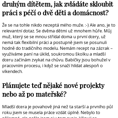
druhým dítětem, jak zvládáte skloubit
práci s péčí o dvě děti a domácnost?
Že se na tohle nikdo nezeptá mého muže. :-) Ale ano, je to
relevantní dotaz. Se dvěma dětmi už mnohem hůře. Můj
muž, který se se mnou střídal doma u první dcery, už
nemá tak flexibilní práci a postupně jsem se posunuli
hodně do tradičního modelu. Nemám recept na zázrak –
využíváme paní na úklid, soukromou školku a mladší
dceru začínám zvykat na chůvu. Babičky jsou bohužel v
pracovním procesu, i když se snaží hlídat alespoň o
víkendech.
Plánujete teď nějaké nové projekty
nebo až po mateřské?
Mladší dcera je povahově jiná než ta starší a prvního půl
roku jsem se musela práce vzdát úplně. Nebylo to