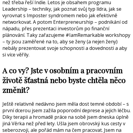
než třeba řeší Indie. Letos je obsahem programu
Leadership – techniky, jak poznat svůj typ lídra, jak se
vyrovnat s Imposter syndromem nebo jak efektivně
networkovat. A potom Enterpreneurship – podnikání od
nápadu, přes prezentaci investorům po finanční
plánování. Taky zařazujeme #IamRemarkable workshopy
– ty jsou zaměřené na to, aby se ženy (a nejen ženy)
nebály prezentovat svoje schopnosti a dovednosti a aby
si více věřily.
A co vy? Jste v osobním a pracovním
životě šťastná nebo byste chtěla něco
změnit?
Ještě relativně nedávno jsem měla dost temné období – s
první dcerou jsem zažila poporodní deprese a jejich léčbu.
Díky terapii a hromadě práce na sobě jsem dneska úplně
jiná Věrka než před lety. Ušla jsem obrovský kus cesty v
seberozvoji, ale pořád mám na čem pracovat. Jsem na