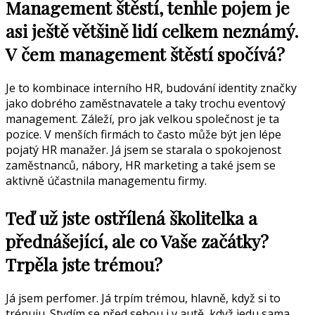
Management štěstí, tenhle pojem je
asi ještě většině lidí celkem neznámý.
V čem management štěstí spočívá?
Je to kombinace interního HR, budování identity značky
jako dobrého zaměstnavatele a taky trochu eventový
management. Záleží, pro jak velkou společnost je ta
pozice. V menších firmách to často může být jen lépe
pojatý HR manažer. Já jsem se starala o spokojenost
zaměstnanců, nábory, HR marketing a také jsem se
aktivně účastnila managementu firmy.
Teď už jste ostřílená školitelka a
přednášející, ale co Vaše začátky?
Trpěla jste trémou?
Já jsem perfomer. Já trpím trémou, hlavně, když si to
trénuju. Stydím se před sebou i v autě, když jedu sama.