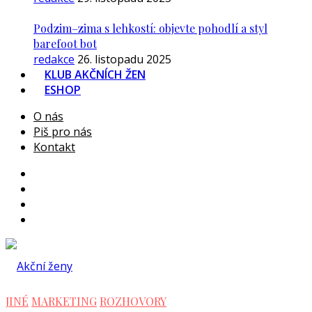
Podzim–zima s lehkostí: objevte pohodlí a styl
barefoot bot
redakce
26. listopadu 2025
KLUB AKČNÍCH ŽEN
ESHOP
O nás
Piš pro nás
Kontakt
JINÉ
MARKETING
ROZHOVORY