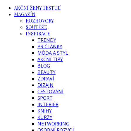
AKČNÍ ŽENY TESTUJÍ
MAGAZÍN
ROZHOVORY
SOUTĚŽE
INSPIRACE
TRENDY
PR ČLÁNKY
MÓDA A STYL
AKČNÍ TIPY
BLOG
BEAUTY
ZDRAVÍ
DIZAJN
CESTOVÁNÍ
SPORT
INTERIÉR
KNIHY
KURZY
NETWORKING
OSOBNÍ ROZVOJ