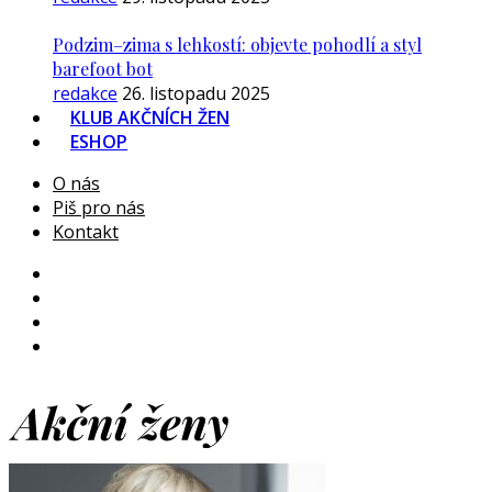
Podzim–zima s lehkostí: objevte pohodlí a styl
barefoot bot
redakce
26. listopadu 2025
KLUB AKČNÍCH ŽEN
ESHOP
O nás
Piš pro nás
Kontakt