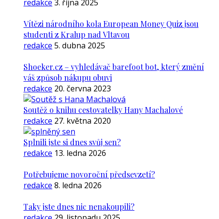
redakce
3. října 2025
Vítězi národního kola European Money Quiz jsou
studenti z Kralup nad Vltavou
redakce
5. dubna 2025
Shoeker.cz – vyhledávač barefoot bot, který změní
váš způsob nákupu obuvi
redakce
20. června 2023
Soutěž o knihu cestovatelky Hany Machalové
redakce
27. května 2020
Splnili jste si dnes svůj sen?
redakce
13. ledna 2026
Potřebujeme novoroční předsevzetí?
redakce
8. ledna 2026
Taky jste dnes nic nenakoupili?
redakce
29. listopadu 2025