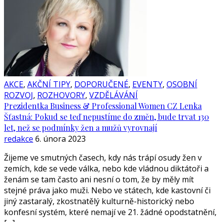
AKCE
,
AKČNÍ TIPY
,
DOPORUČENÉ
,
EVENTY
,
OSOBNÍ
ROZVOJ
,
ROZHOVORY
,
VZDĚLÁVÁNÍ
Prezidentka Business & Professional Women CZ Lenka
Šťastná: Pokud se teď nepustíme do změn, bude trvat 130
let, než se podmínky žen a mužů vyrovnají
redakce
6. února 2023
Žijeme ve smutných časech, kdy nás trápí osudy žen v
zemích, kde se vede válka, nebo kde vládnou diktátoři a
ženám se tam často ani nesní o tom, že by měly mít
stejné práva jako muži. Nebo ve státech, kde kastovní či
jiný zastaralý, zkostnatělý kulturně-historický nebo
konfesní systém, které nemají ve 21. žádné opodstatnění,