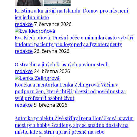
Kristína a Juraj žijí na Islandu: Domov pro nás není
jen jedno místo
redakce
7. července 2026
Eva Kiedroňová: Dnešní péče o miminka často vytváří
budoucí pacienty pro logopedy a fyzioterapeuty
redakce
26. června 2026
O strachu a jiných krásných povinnostech
redakce
24. března 2026
Koučka a mentorka Lenka Zelingrová: Věřím v
podporu žen, které chtějí převzít odpovědnost za
svůj profesní i osobní život
redakce
5. března 2026
Autorka projektu Živé střihy Irena Horáčková: stavím
most pro hobby švadleny, aby se snadno dostaly na
místo, kde si střih upraví přesně na sebe