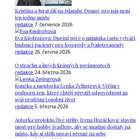
Kristína a Juraj žijí na Islandu: Domov pro nás není
jen jedno místo
redakce
7. července 2026
Eva Kiedroňová: Dnešní péče o miminka často vytváří
budoucí pacienty pro logopedy a fyzioterapeuty
redakce
26. června 2026
O strachu a jiných krásných povinnostech
redakce
24. března 2026
Koučka a mentorka Lenka Zelingrová: Věřím v
podporu žen, které chtějí převzít odpovědnost za
svůj profesní i osobní život
redakce
5. března 2026
Autorka projektu Živé střihy Irena Horáčková: stavím
most pro hobby švadleny, aby se snadno dostaly na
místo, kde si střih upraví přesně na sebe