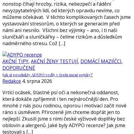
nonstop číhají hrozby, rizika, nebezpečí a řádění
nevyzpytatelných lidí, od kterých opravdu nevíme, co
můžeme očekávat. V těchto komplikovaných časech jsme
vystavování stresorům, o kterých se generacím před
námi ani nesnilo. Všichni bez výjimky – ano, i ti naši
sluníčkáři a sluníčkářky – čelíme rizikům a důsledkům
nadměrného stresu. Což […]
AKČNÍ TIPY
,
AKČNÍ ŽENY TESTUJÍ
,
DOMÁCÍ MAZlÍČCI
,
DOPORUČENÉ
Jak si produkty ADYPO vedly v testu mezi pejsky?
Redakce
4. srpna 2026
Vrtící ocásek, šťastné psí oči a nekonečná oddanost,
která dokáže zpříjemnit i ten nejnáročnější den. Pro
mnohé z nás jsou rodinou, oporou i motivací začít nové
ráno s úsměvem. Přirozeně jim chceme dopřát jen to
nejlepší. Zkusili jsme s nimi české výživové doplňky bez
obilovin a alergenů. Jaké byly ADYPO recenze? Jak jsme
testovali s […]