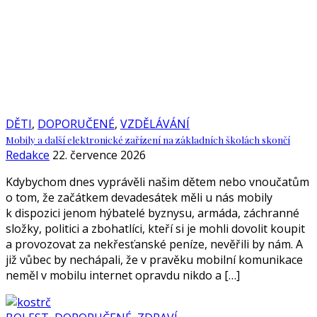
DĚTI
,
DOPORUČENÉ
,
VZDĚLÁVÁNÍ
Mobily a další elektronické zařízení na základních školách skončí
Redakce
22. července 2026
Kdybychom dnes vyprávěli našim dětem nebo vnoučatům
o tom, že začátkem devadesátek měli u nás mobily
k dispozici jenom hýbatelé byznysu, armáda, záchranné
složky, politici a zbohatlíci, kteří si je mohli dovolit koupit
a provozovat za nekřesťanské peníze, nevěřili by nám. A
již vůbec by nechápali, že v pravěku mobilní komunikace
neměl v mobilu internet opravdu nikdo a […]