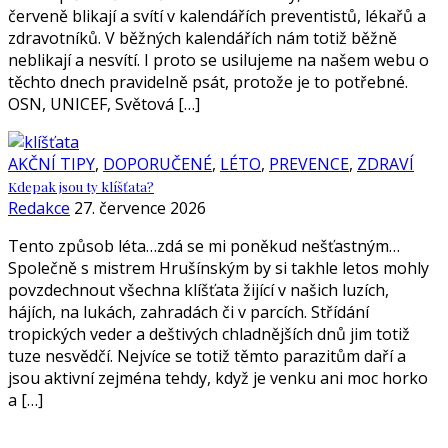
červeně blikají a svítí v kalendářích preventistů, lékařů a
zdravotníků. V běžných kalendářích nám totiž běžně
neblikají a nesvítí. I proto se usilujeme na našem webu o
těchto dnech pravidelně psát, protože je to potřebné.
OSN, UNICEF, Světová […]
AKČNÍ TIPY
,
DOPORUČENÉ
,
LÉTO
,
PREVENCE
,
ZDRAVÍ
Kdepak jsou ty klíšťata?
Redakce
27. července 2026
Tento způsob léta…zdá se mi poněkud nešťastným…
Společně s mistrem Hrušínským by si takhle letos mohly
povzdechnout všechna klíšťata žijící v našich luzích,
hájích, na lukách, zahradách či v parcích. Střídání
tropických veder a deštivých chladnějších dnů jim totiž
tuze nesvědčí. Nejvíce se totiž těmto parazitům daří a
jsou aktivní zejména tehdy, když je venku ani moc horko
a […]