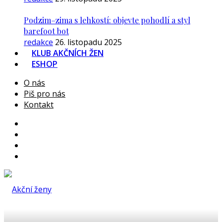
Podzim–zima s lehkostí: objevte pohodlí a styl
barefoot bot
redakce
26. listopadu 2025
KLUB AKČNÍCH ŽEN
ESHOP
O nás
Piš pro nás
Kontakt