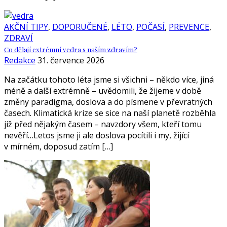
AKČNÍ TIPY
,
DOPORUČENÉ
,
LÉTO
,
POČASÍ
,
PREVENCE
,
ZDRAVÍ
Co dělají extrémní vedra s naším zdravím?
Redakce
31. července 2026
Na začátku tohoto léta jsme si všichni – někdo více, jiná
méně a další extrémně – uvědomili, že žijeme v době
změny paradigma, doslova a do písmene v převratných
časech. Klimatická krize se sice na naší planetě rozběhla
již před nějakým časem – navzdory všem, kteří tomu
nevěří…Letos jsme ji ale doslova pocítili i my, žijící
v mírném, doposud zatím […]