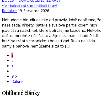
BOLEST
,
DOPORUČENÉ
,
ZDRAVÍ
Vše o bolesti zad XIII: když bolí kostrč
Redakce
19. července 2026
Nebudeme bloudit daleko od pravdy, když napíšeme, že
naše záda, hřbety, páteře a svalové partie kolem nich
jsou části našich těl, které bolí zřejmě každého. Někoho
občas, mnohé z nás často a žije mezi námi i hodně lidí,
kteří se trápí s chronickou bolestí zad. Ruku na záda,
dámy a pánové: nemůžeme si za to […]
1
2
3
…
130
Další »
Oblíbené články