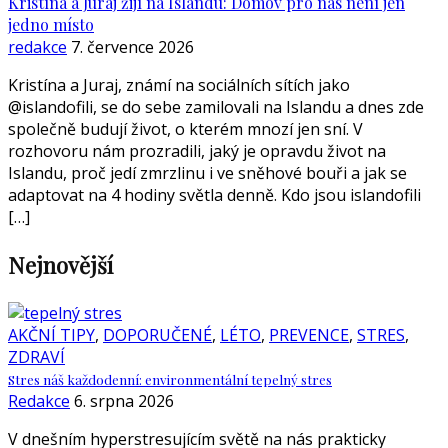
Kristína a Juraj žijí na Islandu: Domov pro nás není jen
jedno místo
redakce
7. července 2026
Kristína a Juraj, známí na sociálních sítích jako
@islandofili, se do sebe zamilovali na Islandu a dnes zde
společně budují život, o kterém mnozí jen sní. V
rozhovoru nám prozradili, jaký je opravdu život na
Islandu, proč jedí zmrzlinu i ve sněhové bouři a jak se
adaptovat na 4 hodiny světla denně. Kdo jsou islandofili
[…]
Nejnovější
AKČNÍ TIPY
,
DOPORUČENÉ
,
LÉTO
,
PREVENCE
,
STRES
,
ZDRAVÍ
Stres náš každodenní: environmentální tepelný stres
Redakce
6. srpna 2026
V dnešním hyperstresujícím světě na nás prakticky