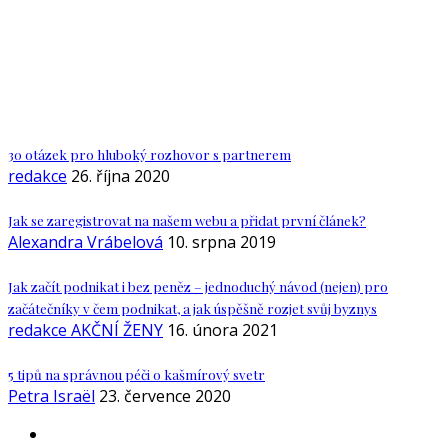
30 otázek pro hluboký rozhovor s partnerem
redakce
26. října 2020
Jak se zaregistrovat na našem webu a přidat první článek?
Alexandra Vrábelová
10. srpna 2019
Jak začít podnikat i bez peněz – jednoduchý návod (nejen) pro
začátečníky v čem podnikat, a jak úspěšně rozjet svůj byznys
redakce AKČNÍ ŽENY
16. února 2021
5 tipů na správnou péči o kašmírový svetr
Petra Israël
23. července 2020