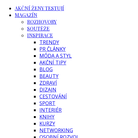
AKČNÍ ŽENY TESTUJÍ
MAGAZÍN
ROZHOVORY
SOUTĚŽE
INSPIRACE
TRENDY
PR ČLÁNKY
MÓDA A STYL
AKČNÍ TIPY
BLOG
BEAUTY
ZDRAVÍ
DIZAJN
CESTOVÁNÍ
SPORT
INTERIÉR
KNIHY
KURZY
NETWORKING
OSOBNÍ ROZVOJ