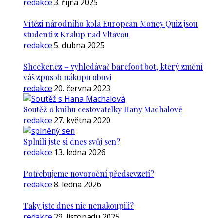
redakce
3. října 2025
Vítězi národního kola European Money Quiz jsou
studenti z Kralup nad Vltavou
redakce
5. dubna 2025
Shoeker.cz – vyhledávač barefoot bot, který změní
váš způsob nákupu obuvi
redakce
20. června 2023
Soutěž o knihu cestovatelky Hany Machalové
redakce
27. května 2020
Splnili jste si dnes svůj sen?
redakce
13. ledna 2026
Potřebujeme novoroční předsevzetí?
redakce
8. ledna 2026
Taky jste dnes nic nenakoupili?
redakce
29. listopadu 2025