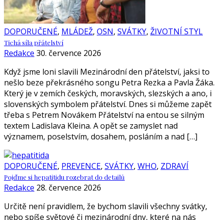
DOPORUČENÉ
,
MLÁDEŽ
,
OSN
,
SVÁTKY
,
ŽIVOTNÍ STYL
Tichá síla přátelství
Redakce
30. července 2026
Když jsme loni slavili Mezinárodní den přátelství, jaksi to
nešlo beze překrásného songu Petra Rezka a Pavla Žáka.
Který je v zemích českých, moravských, slezských a ano, i
slovenských symbolem přátelství. Dnes si můžeme zapět
třeba s Petrem Novákem Přátelství na entou se silným
textem Ladislava Kleina. A opět se zamyslet nad
významem, poselstvím, dosahem, posláním a nad […]
DOPORUČENÉ
,
PREVENCE
,
SVÁTKY
,
WHO
,
ZDRAVÍ
Pojďme si hepatitidu rozebrat do detailů
Redakce
28. července 2026
Určitě není pravidlem, že bychom slavili všechny svátky,
nebo spíše světové či mezinárodní dny, které na nás