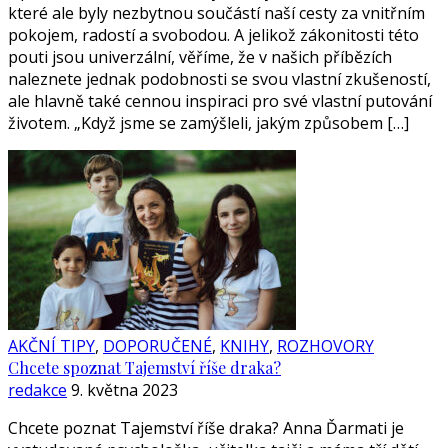
které ale byly nezbytnou součástí naší cesty za vnitřním
pokojem, radostí a svobodou. A jelikož zákonitosti této
pouti jsou univerzální, věříme, že v našich příbězích
naleznete jednak podobnosti se svou vlastní zkušeností,
ale hlavně také cennou inspiraci pro své vlastní putování
životem. „Když jsme se zamýšleli, jakým způsobem […]
AKČNÍ TIPY
,
DOPORUČENÉ
,
KNIHY
,
ROZHOVORY
Chcete spoznat Tajemství říše draka?
redakce
9. května 2023
Chcete poznat Tajemství říše draka? Anna Ďarmati je