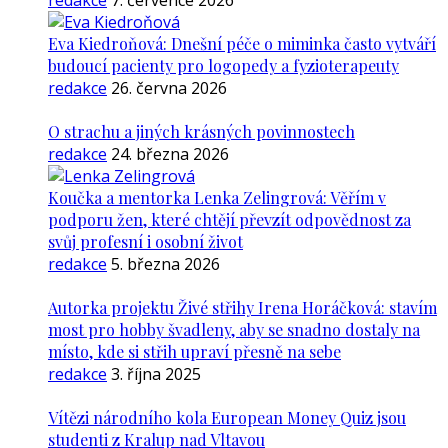
redakce
7. července 2026
Eva Kiedroňová: Dnešní péče o miminka často vytváří
budoucí pacienty pro logopedy a fyzioterapeuty
redakce
26. června 2026
O strachu a jiných krásných povinnostech
redakce
24. března 2026
Koučka a mentorka Lenka Zelingrová: Věřím v
podporu žen, které chtějí převzít odpovědnost za
svůj profesní i osobní život
redakce
5. března 2026
Autorka projektu Živé střihy Irena Horáčková: stavím
most pro hobby švadleny, aby se snadno dostaly na
místo, kde si střih upraví přesně na sebe
redakce
3. října 2025
Vítězi národního kola European Money Quiz jsou
studenti z Kralup nad Vltavou