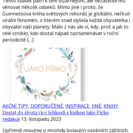
Tento svátek patří k těm bizarnějším, ale nezaškodí mu
věnovat několik odseků. Mimo jiné i proto, že
Guinnessova kniha světových rekordů je globální, neřkuli
virální fenomén, o kterém snad slyšela každá obyvatelka i
obyvatel naší planety. Málo z nás ale ví, kdy, proč a jak to
celé vzniklo, kdo dostal nápad zaznamenávat v roční
periodicitě […]
AKČNÍ TIPY
,
DOPORUČENÉ
,
INSPIRACE
,
JINÉ
,
KNIHY
Dostat do života více lehkosti s knihou Jako Pírko
redakce
13. listopadu 2023
Upřímně mluvíme o mnohdy bolavých osobních zážitcích,