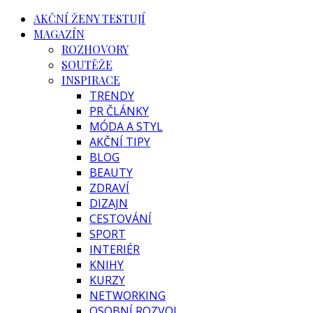
AKČNÍ ŽENY TESTUJÍ
MAGAZÍN
ROZHOVORY
SOUTĚŽE
INSPIRACE
TRENDY
PR ČLÁNKY
MÓDA A STYL
AKČNÍ TIPY
BLOG
BEAUTY
ZDRAVÍ
DIZAJN
CESTOVÁNÍ
SPORT
INTERIÉR
KNIHY
KURZY
NETWORKING
OSOBNÍ ROZVOJ