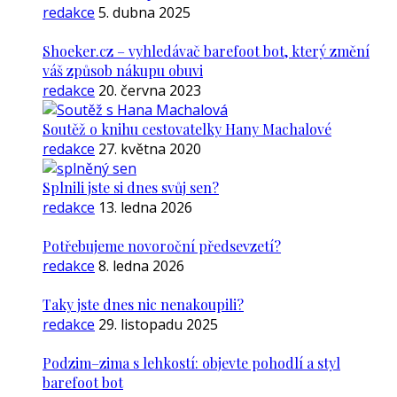
redakce
5. dubna 2025
Shoeker.cz – vyhledávač barefoot bot, který změní
váš způsob nákupu obuvi
redakce
20. června 2023
Soutěž o knihu cestovatelky Hany Machalové
redakce
27. května 2020
Splnili jste si dnes svůj sen?
redakce
13. ledna 2026
Potřebujeme novoroční předsevzetí?
redakce
8. ledna 2026
Taky jste dnes nic nenakoupili?
redakce
29. listopadu 2025
Podzim–zima s lehkostí: objevte pohodlí a styl
barefoot bot