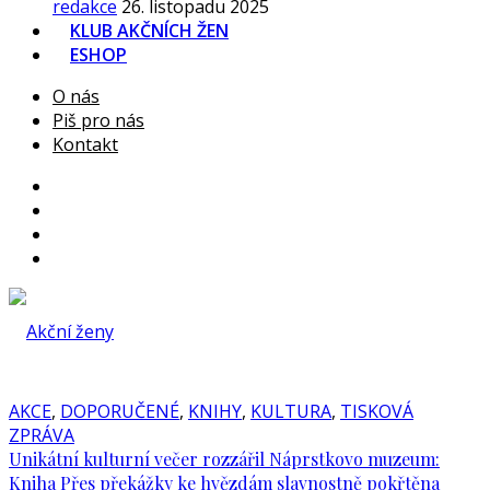
redakce
26. listopadu 2025
KLUB AKČNÍCH ŽEN
ESHOP
O nás
Piš pro nás
Kontakt
AKCE
,
DOPORUČENÉ
,
KNIHY
,
KULTURA
,
TISKOVÁ
ZPRÁVA
Unikátní kulturní večer rozzářil Náprstkovo muzeum:
Kniha Přes překážky ke hvězdám slavnostně pokřtěna