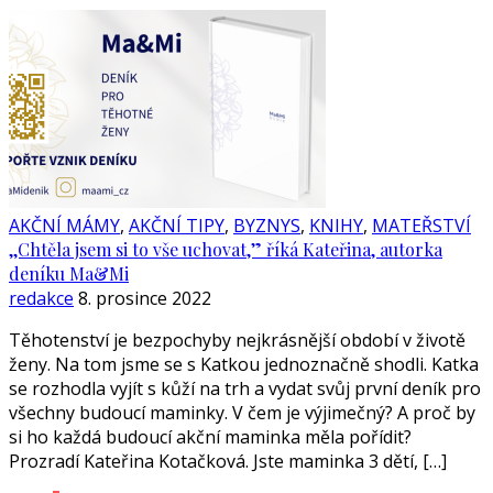
AKČNÍ MÁMY
,
AKČNÍ TIPY
,
BYZNYS
,
KNIHY
,
MATEŘSTVÍ
,,Chtěla jsem si to vše uchovat,” říká Kateřina, autorka
deníku Ma&Mi
redakce
8. prosince 2022
Těhotenství je bezpochyby nejkrásnější období v životě
ženy. Na tom jsme se s Katkou jednoznačně shodli. Katka
se rozhodla vyjít s kůží na trh a vydat svůj první deník pro
všechny budoucí maminky. V čem je výjimečný? A proč by
si ho každá budoucí akční maminka měla pořídit?
Prozradí Kateřina Kotačková. Jste maminka 3 dětí, […]