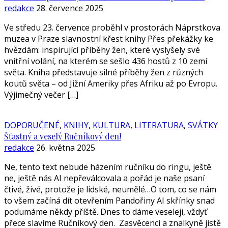
redakce
28. července 2025
Ve středu 23. července proběhl v prostorách Náprstkova
muzea v Praze slavnostní křest knihy Přes překážky ke
hvězdám: inspirující příběhy žen, které vyslyšely své
vnitřní volání, na kterém se sešlo 436 hostů z 10 zemí
světa. Kniha představuje silné příběhy žen z různých
koutů světa – od Jižní Ameriky přes Afriku až po Evropu.
Výjimečný večer […]
DOPORUČENÉ
,
KNIHY
,
KULTURA
,
LITERATURA
,
SVÁTKY
Šťastný a veselý Ručníkový den!
redakce
26. května 2025
Ne, tento text nebude házením ručníku do ringu, ještě
ne, ještě nás AI nepřeválcovala a pořád je naše psaní
čtivé, živé, protože je lidské, neumělé…O tom, co se nám
to všem začíná dít otevřením Pandořiny AI skřínky snad
podumáme někdy příště. Dnes to dáme veseleji, vždyť
přece slavíme Ručníkový den. Zasvěcenci a znalkyně jistě