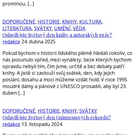
prominou, […]
DOPORUČENÉ
,
HISTORIE
,
KNIHY
,
KULTURA
,
LITERATURA
,
SVÁTKY
,
UMĚNÍ
,
VĚDA
Oslavili jste Světový den knihy a autorských práv?
redakce
24. dubna 2025
Pokud bychom v historii lidského plémě hledali cokoliv, co
nás posunulo vpřed, mezi vynálezy, beze kterých bychom
opravdu nebyli tím, čím jsme, určitě a bez debaty patří
knihy. A jistě si zaslouží svůj svátek, den, kdy jejich
poslání, dosahu a moci můžeme vzdát hold. V roce 1995
moudré dámy a pánové z UNESCO prosadili, aby byl 23.
duben […]
DOPORUČENÉ
,
HISTORIE
,
KNIHY
,
SVÁTKY
Oslavili jste Světový den Guinnessových rekordů?
redakce
13. listopadu 2024