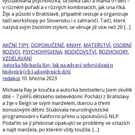
vystudovaná psycholožka, učitelka taiči a máma tří dětí –
v různém pořadí a v různých kombinacích, jak ona říká.
Žije a působí v Bratislavě, případně cestuje a organizuje
taiči workshopy po Slovensku i v zahraničí. Taiči, které
nazývá svým životním stylem, se věnuje již více než 20 […]
AKČNÍ TIPY
,
DOPORUČENÉ
,
KNIHY
,
MATEŘSTVÍ
,
OSOBNÍ
ROZVOJ
,
PSYCHOHYGIENA
,
RODIČOVSTVÍ
,
ROZHOVORY
,
VZDĚLÁVÁNÍ
Autorka Michaela Ray: Jak na zdravé sebevědomí u
biologických i adoptivních dětí
redakce
10. března 2023
Michaela Ray je koučka a autorka bestselleru Jsem skvělé
dítě – 7 pilířů dětského sebevědomí. Pochází z Bratislavy
a žije v Belgii se svým manželem, dcerou a třemi
bonusovými dětmi. Studovala neurolingvistické
programování v Kalifornii přímo u spolutvůrců NLP.
Podařilo se jí překonat opakující se problémy ve vztazích
a najít manžela, po kterém vždy toužila. […]