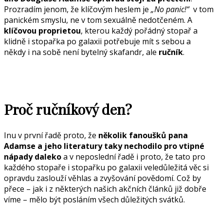
Prozradím jenom, že klíčovým heslem je
„No panic!“
v tom
panickém smyslu, ne v tom sexuálně nedotčeném. A
klíčovou proprietou
, kterou každý pořádný stopař a
klidně i stopařka po galaxii potřebuje mít s sebou a
někdy i na sobě není bytelný skafandr, ale
ručník
.
Proč ručníkový den?
Inu v první řadě proto, že
několik fanoušků pana
Adamse a jeho literatury taky nechodilo pro vtipné
nápady daleko
a v neposlední řadě i proto, že tato pro
každého stopaře i stopařku po galaxii veledůležitá věc si
opravdu zaslouží věhlas a zvyšování povědomí. Což by
přece – jak i z některých našich akčních článků již dobře
víme – mělo být posláním všech důležitých svátků.