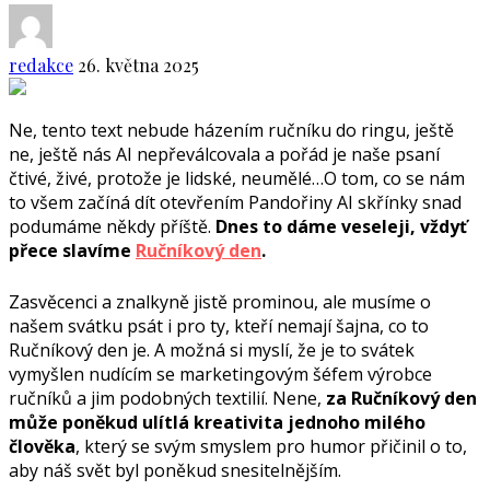
redakce
26. května 2025
Ne, tento text nebude házením ručníku do ringu, ještě
ne, ještě nás AI nepřeválcovala a pořád je naše psaní
čtivé, živé, protože je lidské, neumělé…O tom, co se nám
to všem začíná dít otevřením Pandořiny AI skřínky snad
podumáme někdy příště.
Dnes to dáme veseleji, vždyť
přece slavíme
Ručníkový den
.
Zasvěcenci a znalkyně jistě prominou, ale musíme o
našem svátku psát i pro ty, kteří nemají šajna, co to
Ručníkový den je. A možná si myslí, že je to svátek
vymyšlen nudícím se marketingovým šéfem výrobce
ručníků a jim podobných textilií. Nene,
za Ručníkový den
může poněkud ulítlá kreativita jednoho milého
člověka
, který se svým smyslem pro humor přičinil o to,
aby náš svět byl poněkud snesitelnějším.