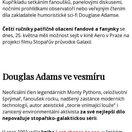
Kupříkladu setkáním fanoušků, panelovými diskusemi,
nočními prohlídkami observatoří nebo veřejným čtením
díla zakladatele humoristické sci-fi Douglase Adamse.
Čeští ručníky patřičně ošaceni fandové a fanynky
se
dnes, 25. května měli možnost sejít v kině Aero v Praze na
projekci filmu Stopařův průvodce Galaxií.
Douglas Adams ve vesmíru
Neoficiální člen legendárních Monty Pythons, celoživotní
šprýmař, fanoušek rocku, nadšený zastánce moderních
technologií, autor ateistické „teorie vnímající louže“ i
zanícený environmentální aktivista
za své nejlepší dílo
nepovažuje stopařsko-galaktickou sérii
.
V roce 1991 vyšla
kniha
Last chance to see
, v českém