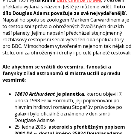
překladu vydaná s názvem Ještě je můžeme vidět.
Toto
dílo Douglas Adams považuje za své nejvydařenější.
Napsal ho spolu se zoologem Markem Carwardinem a je
to cestopisní zpráva o ohrožených živočišných druzích
naší planety. Jejímu napsání předcházel stejnojmenný
rozhlasový cestopisní seriál vytvořen oba spoluautory
pro BBC. Mimochodem vytvořeném nejenom tak nějak od
stolu, oni za ohroženými druhy i po celé planetě cestovali.
Ale abychom se vrátili do vesmíru, fanoušci a
fanynky z řad astronomů si mistra uctili opravdu
vesmírně:
18610 Arthurdent
je planetka
, kterou objevil 7.
února 1998 Felix Hormuth, její pojmenování po
hlavním hrdinovi románu Stopařův průvodce po
galaxii bylo oficiálně oznámeno v den smrti
Douglase Adamse
25. ledna 2005
asteroid s předběžným popisem
2001 DA
dostal jméno 25924 Douglasadams
,