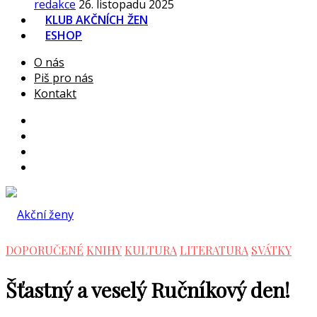
redakce
26. listopadu 2025
KLUB AKČNÍCH ŽEN
ESHOP
O nás
Piš pro nás
Kontakt
DOPORUČENÉ
KNIHY
KULTURA
LITERATURA
SVÁTKY
Šťastný a veselý Ručníkový den!