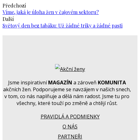
Předchozí
Víme, jaká je úloha žen v čajovém sektoru?
Další
Světový den bez tabáku: Už žádné triky a žádné pasti
Jsme inspirativní
MAGAZÍN
a zároveň
KOMUNITA
akčních žen. Podporujeme se navzájem v našich snech,
v tom, co nás naplňuje a dělá nám radost. Jsme tu pro
všechny, které touží po změně a chtějí růst.
PRAVIDLÁ A PODMIENKY
O NÁS
PARTNEŘI