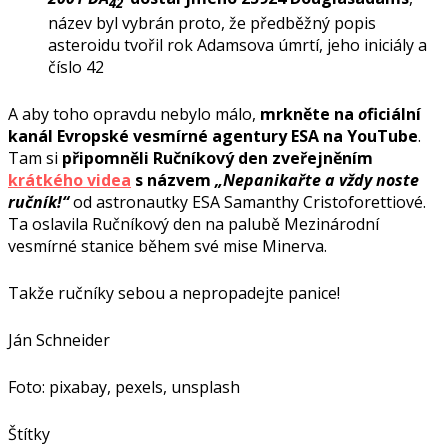
42
název byl vybrán proto, že předběžný popis
asteroidu tvořil rok Adamsova úmrtí, jeho iniciály a
číslo 42
A aby toho opravdu nebylo málo,
mrkněte na
o
ficiální
kanál Evropské vesmírné agentury ESA na YouTube
.
Tam si
připomněli Ručníkový den zveřejněním
krátkého videa
s názvem
„Nepanikařte a vždy noste
ručník!“
od astronautky ESA Samanthy Cristoforettiové.
Ta oslavila Ručníkový den na palubě Mezinárodní
vesmírné stanice během své mise Minerva.
Takže ručníky sebou a nepropadejte panice!
Ján Schneider
Foto: pixabay, pexels, unsplash
Štítky