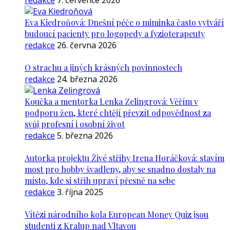
redakce
7. července 2026
Eva Kiedroňová: Dnešní péče o miminka často vytváří
budoucí pacienty pro logopedy a fyzioterapeuty
redakce
26. června 2026
O strachu a jiných krásných povinnostech
redakce
24. března 2026
Koučka a mentorka Lenka Zelingrová: Věřím v
podporu žen, které chtějí převzít odpovědnost za
svůj profesní i osobní život
redakce
5. března 2026
Autorka projektu Živé střihy Irena Horáčková: stavím
most pro hobby švadleny, aby se snadno dostaly na
místo, kde si střih upraví přesně na sebe
redakce
3. října 2025
Vítězi národního kola European Money Quiz jsou
studenti z Kralup nad Vltavou