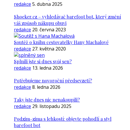
redakce
5. dubna 2025
Shoeker.cz – vyhledávač barefoot bot, který změní
váš způsob nákupu obuvi
redakce
20. června 2023
Soutěž o knihu cestovatelky Hany Machalové
redakce
27. května 2020
Splnili jste si dnes svůj sen?
redakce
13. ledna 2026
Potřebujeme novoroční předsevzetí?
redakce
8. ledna 2026
Taky jste dnes nic nenakoupili?
redakce
29. listopadu 2025
Podzim–zima s lehkostí: objevte pohodlí a styl
barefoot bot