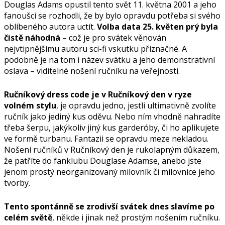
Douglas Adams opustil tento svět 11. května 2001 a jeho
fanoušci se rozhodli, že by bylo opravdu potřeba si svého
oblíbeného autora uctít.
Volba data 25. květen prý byla
čistě náhodná
– což je pro svátek věnován
nejvtipnějšímu autoru sci-fi vskutku příznačné. A
podobně je na tom i název svátku a jeho demonstrativní
oslava – viditelné nošení ručníku na veřejnosti.
Ručníkový dress code je v Ručníkový den v ryze
volném stylu
, je opravdu jedno, jestli ultimativně zvolíte
ručník jako jediný kus oděvu. Nebo ním vhodně nahradíte
třeba šerpu, jakýkoliv jiný kus garderóby, či ho aplikujete
ve formě turbanu. Fantazii se opravdu meze nekladou.
Nošení ručníků v Ručníkový den je rukolapným důkazem,
že patříte do fanklubu Douglase Adamse, anebo jste
jenom prostý neorganizovaný milovník či milovnice jeho
tvorby.
Tento spontánně se zrodivší svátek dnes slavíme po
celém světě
, někde i jinak než prostým nošením ručníku.