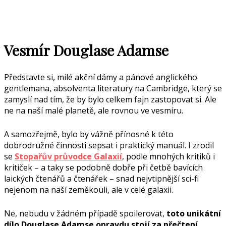
Vesmír Douglase Adamse
Představte si, milé akční dámy a pánové anglického
gentlemana, absolventa literatury na Cambridge, který se
zamyslí nad tím, že by bylo celkem fajn zastopovat si. Ale
ne na naší malé planetě, ale rovnou ve vesmíru.
A samozřejmě, bylo by vážně přínosné k této
dobrodružné činnosti sepsat i praktický manuál. I zrodil
se
Stopařův průvodce Galaxií
, podle mnohých kritiků i
kritiček – a taky se podobně dobře při četbě bavících
laických čtenářů a čtenářek – snad nejvtipnější sci-fi
nejenom na naší zeměkouli, ale v celé galaxii.
Ne, nebudu v žádném případě spoilerovat,
toto unikátní
dílo Douglase Adamse opravdu stojí za přečtení
.