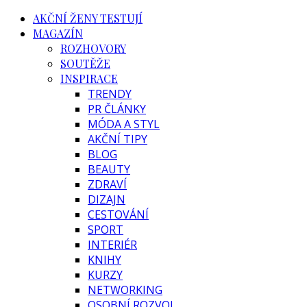
AKČNÍ ŽENY TESTUJÍ
MAGAZÍN
ROZHOVORY
SOUTĚŽE
INSPIRACE
TRENDY
PR ČLÁNKY
MÓDA A STYL
AKČNÍ TIPY
BLOG
BEAUTY
ZDRAVÍ
DIZAJN
CESTOVÁNÍ
SPORT
INTERIÉR
KNIHY
KURZY
NETWORKING
OSOBNÍ ROZVOJ