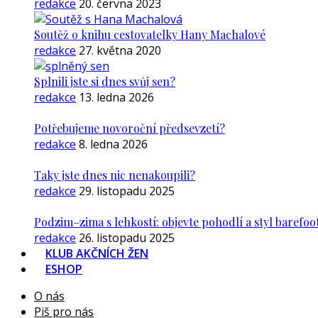
redakce
20. června 2023
Soutěž o knihu cestovatelky Hany Machalové
redakce
27. května 2020
Splnili jste si dnes svůj sen?
redakce
13. ledna 2026
Potřebujeme novoroční předsevzetí?
redakce
8. ledna 2026
Taky jste dnes nic nenakoupili?
redakce
29. listopadu 2025
Podzim–zima s lehkostí: objevte pohodlí a styl barefoo
redakce
26. listopadu 2025
KLUB AKČNÍCH ŽEN
ESHOP
O nás
Piš pro nás