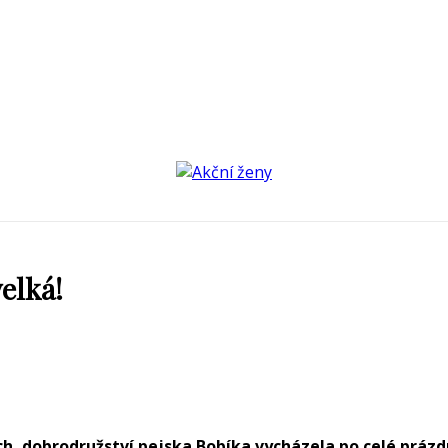
elká!
tech, dobrodružství pejska Bobíka vycházela po celé prá