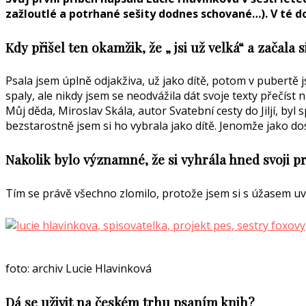
zažloutlé a potrhané sešity dodnes schované…). V té do
Kdy přišel ten okamžik, že „ jsi už velká“ a začala
Psala jsem úplně odjakživa, už jako dítě, potom v pubertě 
spaly, ale nikdy jsem se neodvážila dát svoje texty přečíst
Můj děda, Miroslav Skála, autor Svatební cesty do Jiljí, by
bezstarostně jsem si ho vybrala jako dítě. Jenomže jako d
Nakolik bylo významné, že si vyhrála hned svoji pr
Tím se právě všechno zlomilo, protože jsem si s úžasem uvěd
foto: archiv Lucie Hlavinková
Dá se uživit na českém trhu psaním knih?