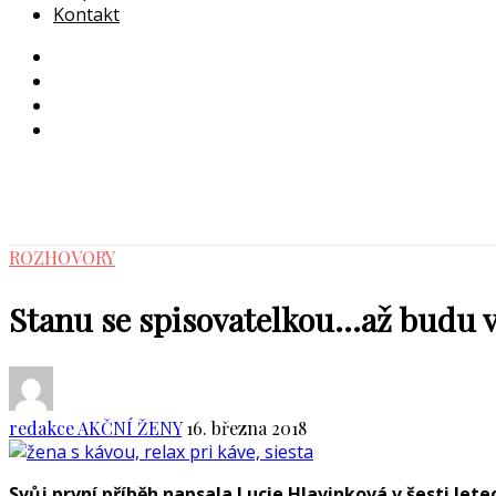
Kontakt
ROZHOVORY
Stanu se spisovatelkou…až budu v
redakce AKČNÍ ŽENY
16. března 2018
Svůj první příběh napsala Lucie Hlavinková v šesti le