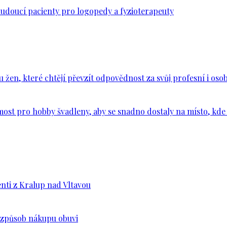
budoucí pacienty pro logopedy a fyzioterapeuty
en, které chtějí převzít odpovědnost za svůj profesní i osob
ost pro hobby švadleny, aby se snadno dostaly na místo, kde 
nti z Kralup nad Vltavou
š způsob nákupu obuvi