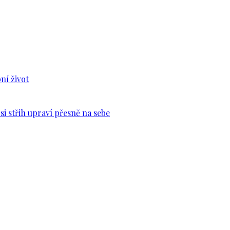
ní život
si střih upraví přesně na sebe