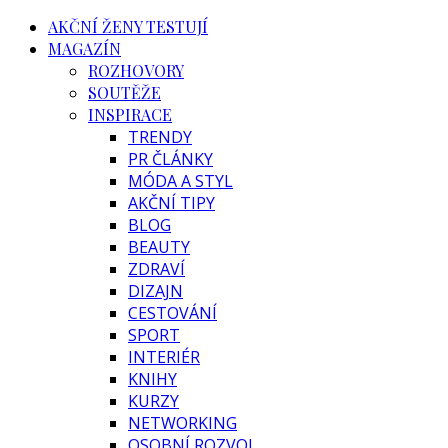
AKČNÍ ŽENY TESTUJÍ
MAGAZÍN
ROZHOVORY
SOUTĚŽE
INSPIRACE
TRENDY
PR ČLÁNKY
MÓDA A STYL
AKČNÍ TIPY
BLOG
BEAUTY
ZDRAVÍ
DIZAJN
CESTOVÁNÍ
SPORT
INTERIÉR
KNIHY
KURZY
NETWORKING
OSOBNÍ ROZVOJ