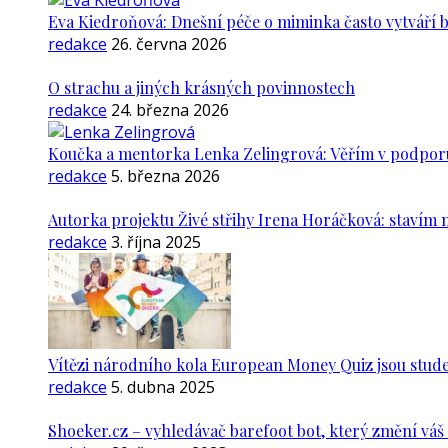
Eva Kiedroňová: Dnešní péče o miminka často vytváří 
redakce
26. června 2026
O strachu a jiných krásných povinnostech
redakce
24. března 2026
Koučka a mentorka Lenka Zelingrová: Věřím v podporu ž
redakce
5. března 2026
Autorka projektu Živé střihy Irena Horáčková: stavím m
redakce
3. října 2025
Vítězi národního kola European Money Quiz jsou stude
redakce
5. dubna 2025
Shoeker.cz – vyhledávač barefoot bot, který změní vá