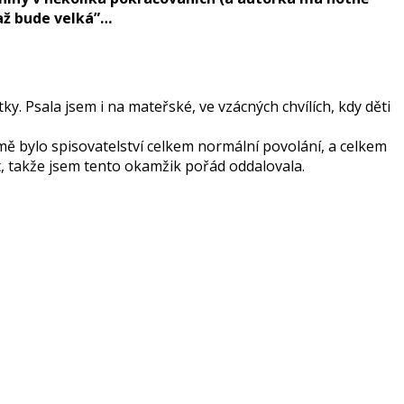
“až bude velká”…
. Psala jsem i na mateřské, ve vzácných chvílích, kdy děti
o mě bylo spisovatelství celkem normální povolání, a celkem
t, takže jsem tento okamžik pořád oddalovala.