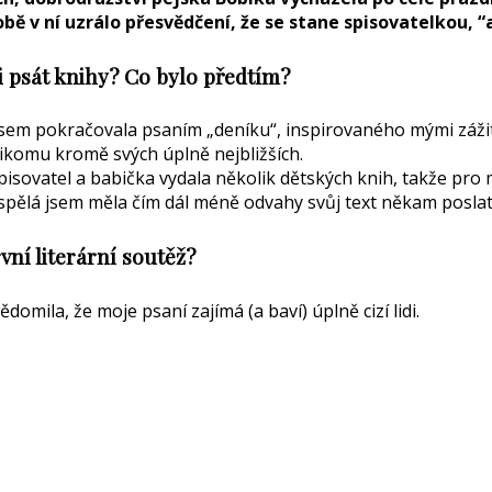
bě v ní uzrálo přesvědčení, že se stane spisovatelkou, 
 si psát knihy? Co bylo předtím?
jsem pokračovala psaním „deníku“, inspirovaného mými zážitky
 nikomu kromě svých úplně nejbližších.
l spisovatel a babička vydala několik dětských knih, takže pr
ospělá jsem měla čím dál méně odvahy svůj text někam posla
vní literární soutěž?
omila, že moje psaní zajímá (a baví) úplně cizí lidi.