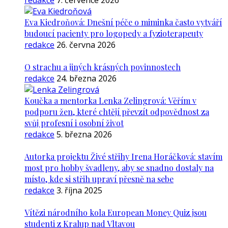
redakce
7. července 2026
Eva Kiedroňová: Dnešní péče o miminka často vytváří
budoucí pacienty pro logopedy a fyzioterapeuty
redakce
26. června 2026
O strachu a jiných krásných povinnostech
redakce
24. března 2026
Koučka a mentorka Lenka Zelingrová: Věřím v
podporu žen, které chtějí převzít odpovědnost za
svůj profesní i osobní život
redakce
5. března 2026
Autorka projektu Živé střihy Irena Horáčková: stavím
most pro hobby švadleny, aby se snadno dostaly na
místo, kde si střih upraví přesně na sebe
redakce
3. října 2025
Vítězi národního kola European Money Quiz jsou
studenti z Kralup nad Vltavou