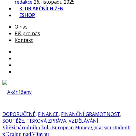
redakce
26. listopadu 2025
KLUB AKČNÍCH ŽEN
ESHOP
O nás
Piš pro nás
Kontakt
DOPORUČENÉ
,
FINANCE
,
FINANČNÍ GRAMOTNOST
,
SOUTĚŽE
,
TISKOVÁ ZPRÁVA
,
VZDĚLÁVÁNÍ
Vítězi národního kola European Money Quiz jsou studenti
z Kralup nad Vltavou