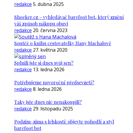
redakce
5. dubna 2025
Shoeker.cz – vyhledávač barefoot bot, který změní
váš způsob nákupu obuvi
redakce
20. června 2023
Soutěž o knihu cestovatelky Hany Machalové
redakce
27. května 2020
Splnili jste si dnes svůj sen?
redakce
13. ledna 2026
Potřebujeme novoroční předsevzetí?
redakce
8. ledna 2026
Taky jste dnes nic nenakoupili?
redakce
29. listopadu 2025
Podzim–zima s lehkostí: objevte pohodlí a styl
barefoot bot