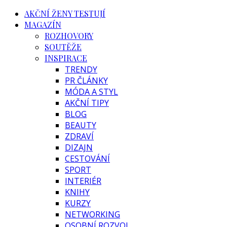
AKČNÍ ŽENY TESTUJÍ
MAGAZÍN
ROZHOVORY
SOUTĚŽE
INSPIRACE
TRENDY
PR ČLÁNKY
MÓDA A STYL
AKČNÍ TIPY
BLOG
BEAUTY
ZDRAVÍ
DIZAJN
CESTOVÁNÍ
SPORT
INTERIÉR
KNIHY
KURZY
NETWORKING
OSOBNÍ ROZVOJ