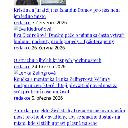
Kristína a Juraj žijí na Islandu: Domov pro nás není
jen jedno místo
redakce
7. července 2026
Eva Kiedroňová: Dnešní péče o miminka často vytváří
budoucí pacienty pro logopedy a fyzioterapeuty
redakce
26. června 2026
O strachu a jiných krásných povinnostech
redakce
24. března 2026
Koučka a mentorka Lenka Zelingrová: Věřím v
podporu žen, které chtějí převzít odpovědnost za
svůj profesní i osobní život
redakce
5. března 2026
Autorka projektu Živé střihy Irena Horáčková: stavím
most pro hobby švadleny, aby se snadno dostaly na
místo, kde si střih upraví přesně na sebe