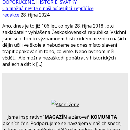
DOPORUČENÉ
,
HISTORIE
,
SVÁTKY
Co možná nevíte o naší oslavující republice
redakce
28. října 2024
Ano, dnes je to již 106 let, co byla 28. října 2018 „otci
zakladateli“ vyhlášena Československá republika. Všichni
jsme se o tomto významném historickém mezníku našich
dějin učili ve škole a nebudeme se dnes místo slavení
trápit opakováním toho, co víme. Nebo bychom měli
vědět… Ale možná nezaškodí popátrat v historických
análech a dát k […]
Jsme inspirativní
MAGAZÍN
a zároveň
KOMUNITA
akčních žen. Podporujeme se navzájem v našich snech,
v tom, co nás naplňuje a dělá nám radost. Jsme tu pro