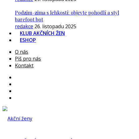
Podzim–zima s lehkostí: objevte pohodlí a styl
barefoot bot
redakce
26. listopadu 2025
KLUB AKČNÍCH ŽEN
ESHOP
O nás
Piš pro nás
Kontakt