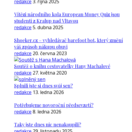
redakce
3. října 2025
Vítězi národního kola European Money Quiz jsou
studenti z Kralup nad Vltavou
redakce
5. dubna 2025
Shoeker.cz – vyhledávač barefoot bot, který změní
váš způsob nákupu obuvi
redakce
20. června 2023
Soutěž o knihu cestovatelky Hany Machalové
redakce
27. května 2020
Splnili jste si dnes svůj sen?
redakce
13. ledna 2026
Potřebujeme novoroční předsevzetí?
redakce
8. ledna 2026
Taky jste dnes nic nenakoupili?
redakce
29. listopadu 2025