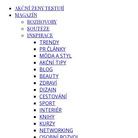
AKČNÍ ŽENY TESTUJÍ
MAGAZÍN
ROZHOVORY
SOUTĚŽE
INSPIRACE
TRENDY
PR ČLÁNKY
MÓDA A STYL
AKČNÍ TIPY
BLOG
BEAUTY
ZDRAVÍ
DIZAJN
CESTOVÁNÍ
SPORT
INTERIÉR
KNIHY
KURZY
NETWORKING
OSOBNÍ ROZVOJ