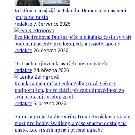
Kristína a Juraj žijí na Islandu: Domov pro nás není
jen jedno místo
redakce
7. července 2026
Eva Kiedroňová: Dnešní péče o miminka často vytváří
budoucí pacienty pro logopedy a fyzioterapeuty
redakce
26. června 2026
O strachu a jiných krásných povinnostech
redakce
24. března 2026
Koučka a mentorka Lenka Zelingrová: Věřím v
podporu žen, které chtějí převzít odpovědnost za
svůj profesní i osobní život
redakce
5. března 2026
Autorka projektu Živé střihy Irena Horáčková: stavím
most pro hobby švadleny, aby se snadno dostaly na
místo, kde si střih upraví přesně na sebe