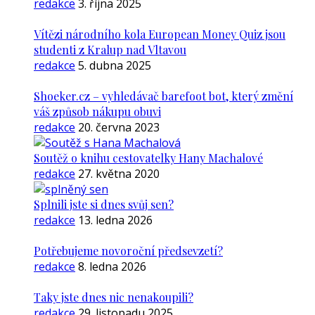
redakce
3. října 2025
Vítězi národního kola European Money Quiz jsou
studenti z Kralup nad Vltavou
redakce
5. dubna 2025
Shoeker.cz – vyhledávač barefoot bot, který změní
váš způsob nákupu obuvi
redakce
20. června 2023
Soutěž o knihu cestovatelky Hany Machalové
redakce
27. května 2020
Splnili jste si dnes svůj sen?
redakce
13. ledna 2026
Potřebujeme novoroční předsevzetí?
redakce
8. ledna 2026
Taky jste dnes nic nenakoupili?
redakce
29. listopadu 2025