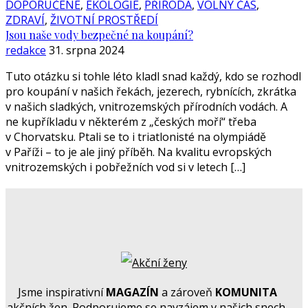
DOPORUČENÉ
,
EKOLOGIE
,
PŘÍRODA
,
VOLNÝ ČAS
,
ZDRAVÍ
,
ŽIVOTNÍ PROSTŘEDÍ
Jsou naše vody bezpečné na koupání?
redakce
31. srpna 2024
Tuto otázku si tohle léto kladl snad každý, kdo se rozhodl
pro koupání v našich řekách, jezerech, rybnících, zkrátka
v našich sladkých, vnitrozemských přírodních vodách. A
ne kupříkladu v některém z „českých moří“ třeba
v Chorvatsku. Ptali se to i triatlonisté na olympiádě
v Paříži – to je ale jiný příběh. Na kvalitu evropských
vnitrozemských i pobřežních vod si v letech […]
Jsme inspirativní
MAGAZÍN
a zároveň
KOMUNITA
akčních žen. Podporujeme se navzájem v našich snech,