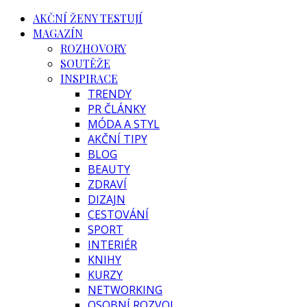
AKČNÍ ŽENY TESTUJÍ
MAGAZÍN
ROZHOVORY
SOUTĚŽE
INSPIRACE
TRENDY
PR ČLÁNKY
MÓDA A STYL
AKČNÍ TIPY
BLOG
BEAUTY
ZDRAVÍ
DIZAJN
CESTOVÁNÍ
SPORT
INTERIÉR
KNIHY
KURZY
NETWORKING
OSOBNÍ ROZVOJ