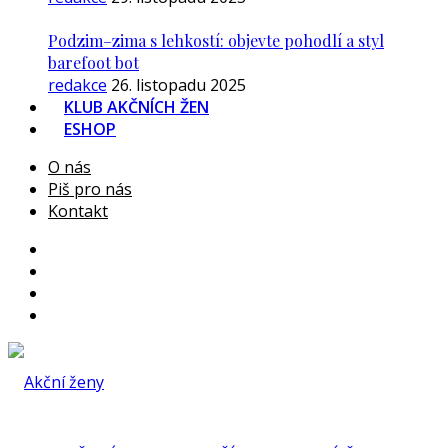
Podzim–zima s lehkostí: objevte pohodlí a styl
barefoot bot
redakce
26. listopadu 2025
KLUB AKČNÍCH ŽEN
ESHOP
O nás
Piš pro nás
Kontakt