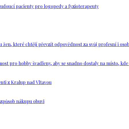
budoucí pacienty pro logopedy a fyzioterapeuty
en, které chtějí převzít odpovědnost za svůj profesní i osob
ost pro hobby švadleny, aby se snadno dostaly na místo, kde 
nti z Kralup nad Vltavou
š způsob nákupu obuvi