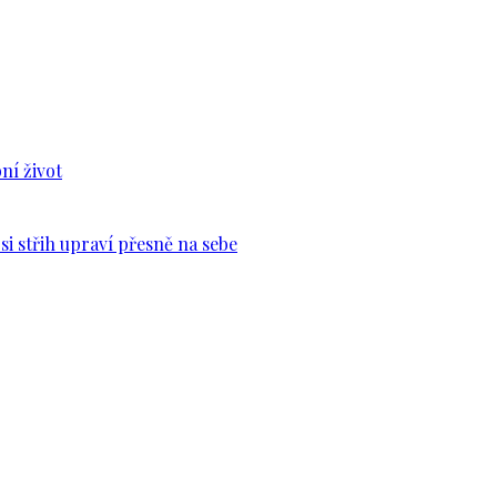
ní život
si střih upraví přesně na sebe