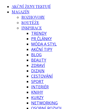
AKČNÍ ŽENY TESTUJÍ
MAGAZÍN
ROZHOVORY
SOUTĚŽE
INSPIRACE
TRENDY
PR ČLÁNKY
MÓDA A STYL
AKČNÍ TIPY
BLOG
BEAUTY
ZDRAVÍ
DIZAJN
CESTOVÁNÍ
SPORT
INTERIÉR
KNIHY
KURZY
NETWORKING
OSOBNÍ ROZVOJ