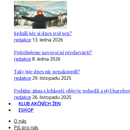
Splnili jste si dnes svůj sen?
redakce
13. ledna 2026
Potřebujeme novoroční předsevzetí?
redakce
8. ledna 2026
Taky jste dnes nic nenakoupili?
redakce
29. listopadu 2025
Podzim–zima s lehkostí: objevte pohodlí a styl barefoo
redakce
26. listopadu 2025
KLUB AKČNÍCH ŽEN
ESHOP
O nás
Piš pro nás