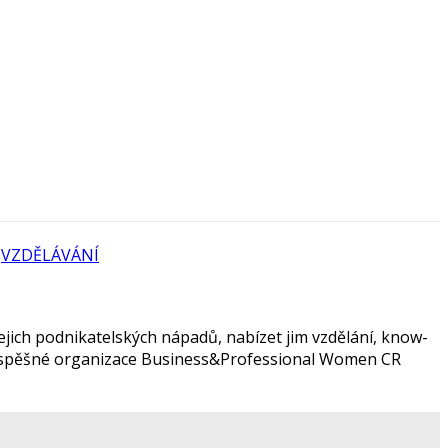
,
VZDĚLÁVÁNÍ
jich podnikatelských nápadů, nabízet jim vzdělání, know-
ěprospěšné organizace Business&Professional Women CR