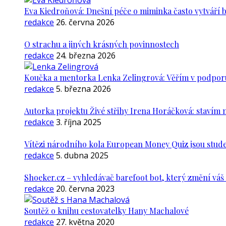
Eva Kiedroňová: Dnešní péče o miminka často vytváří 
redakce
26. června 2026
O strachu a jiných krásných povinnostech
redakce
24. března 2026
Koučka a mentorka Lenka Zelingrová: Věřím v podporu ž
redakce
5. března 2026
Autorka projektu Živé střihy Irena Horáčková: stavím m
redakce
3. října 2025
Vítězi národního kola European Money Quiz jsou stude
redakce
5. dubna 2025
Shoeker.cz – vyhledávač barefoot bot, který změní vá
redakce
20. června 2023
Soutěž o knihu cestovatelky Hany Machalové
redakce
27. května 2020