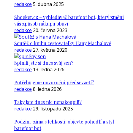
redakce
5. dubna 2025
Shoeker.cz – vyhledávač barefoot bot, který změní
váš způsob nákupu obuvi
redakce
20. června 2023
Soutěž o knihu cestovatelky Hany Machalové
redakce
27. května 2020
Splnili jste si dnes svůj sen?
redakce
13. ledna 2026
Potřebujeme novoroční předsevzetí?
redakce
8. ledna 2026
Taky jste dnes nic nenakoupili?
redakce
29. listopadu 2025
Podzim–zima s lehkostí: objevte pohodlí a styl
barefoot bot