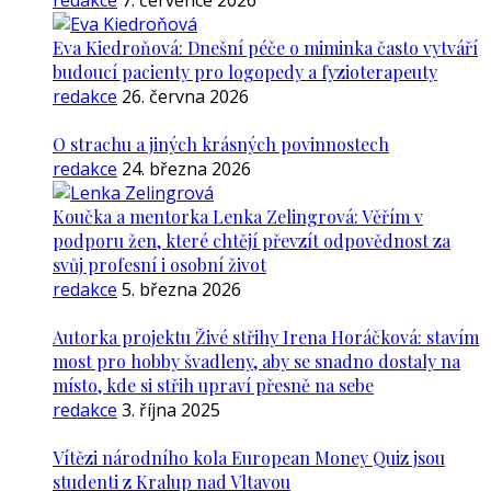
redakce
7. července 2026
Eva Kiedroňová: Dnešní péče o miminka často vytváří
budoucí pacienty pro logopedy a fyzioterapeuty
redakce
26. června 2026
O strachu a jiných krásných povinnostech
redakce
24. března 2026
Koučka a mentorka Lenka Zelingrová: Věřím v
podporu žen, které chtějí převzít odpovědnost za
svůj profesní i osobní život
redakce
5. března 2026
Autorka projektu Živé střihy Irena Horáčková: stavím
most pro hobby švadleny, aby se snadno dostaly na
místo, kde si střih upraví přesně na sebe
redakce
3. října 2025
Vítězi národního kola European Money Quiz jsou
studenti z Kralup nad Vltavou