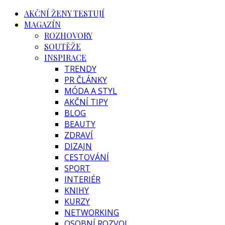
AKČNÍ ŽENY TESTUJÍ
MAGAZÍN
ROZHOVORY
SOUTĚŽE
INSPIRACE
TRENDY
PR ČLÁNKY
MÓDA A STYL
AKČNÍ TIPY
BLOG
BEAUTY
ZDRAVÍ
DIZAJN
CESTOVÁNÍ
SPORT
INTERIÉR
KNIHY
KURZY
NETWORKING
OSOBNÍ ROZVOJ