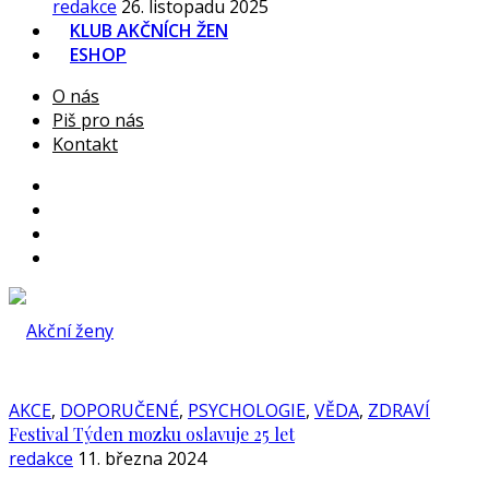
redakce
26. listopadu 2025
KLUB AKČNÍCH ŽEN
ESHOP
O nás
Piš pro nás
Kontakt
AKCE
,
DOPORUČENÉ
,
PSYCHOLOGIE
,
VĚDA
,
ZDRAVÍ
Festival Týden mozku oslavuje 25 let
redakce
11. března 2024