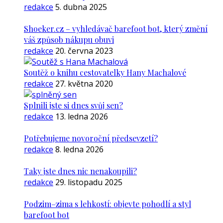
redakce
5. dubna 2025
Shoeker.cz – vyhledávač barefoot bot, který změní
váš způsob nákupu obuvi
redakce
20. června 2023
Soutěž o knihu cestovatelky Hany Machalové
redakce
27. května 2020
Splnili jste si dnes svůj sen?
redakce
13. ledna 2026
Potřebujeme novoroční předsevzetí?
redakce
8. ledna 2026
Taky jste dnes nic nenakoupili?
redakce
29. listopadu 2025
Podzim–zima s lehkostí: objevte pohodlí a styl
barefoot bot