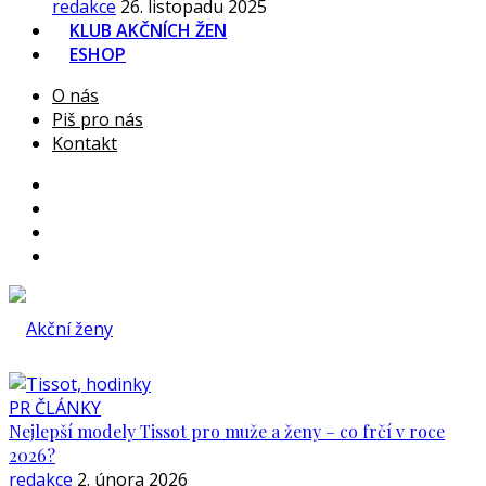
redakce
26. listopadu 2025
KLUB AKČNÍCH ŽEN
ESHOP
O nás
Piš pro nás
Kontakt
PR ČLÁNKY
Nejlepší modely Tissot pro muže a ženy – co frčí v roce
2026?
redakce
2. února 2026