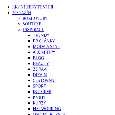
AKČNÍ ŽENY TESTUJÍ
MAGAZÍN
ROZHOVORY
SOUTĚŽE
INSPIRACE
TRENDY
PR ČLÁNKY
MÓDA A STYL
AKČNÍ TIPY
BLOG
BEAUTY
ZDRAVÍ
DIZAJN
CESTOVÁNÍ
SPORT
INTERIÉR
KNIHY
KURZY
NETWORKING
OSOBNÍ ROZVOJ