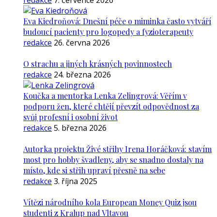
redakce
7. července 2026
Eva Kiedroňová: Dnešní péče o miminka často vytváří
budoucí pacienty pro logopedy a fyzioterapeuty
redakce
26. června 2026
O strachu a jiných krásných povinnostech
redakce
24. března 2026
Koučka a mentorka Lenka Zelingrová: Věřím v
podporu žen, které chtějí převzít odpovědnost za
svůj profesní i osobní život
redakce
5. března 2026
Autorka projektu Živé střihy Irena Horáčková: stavím
most pro hobby švadleny, aby se snadno dostaly na
místo, kde si střih upraví přesně na sebe
redakce
3. října 2025
Vítězi národního kola European Money Quiz jsou
studenti z Kralup nad Vltavou