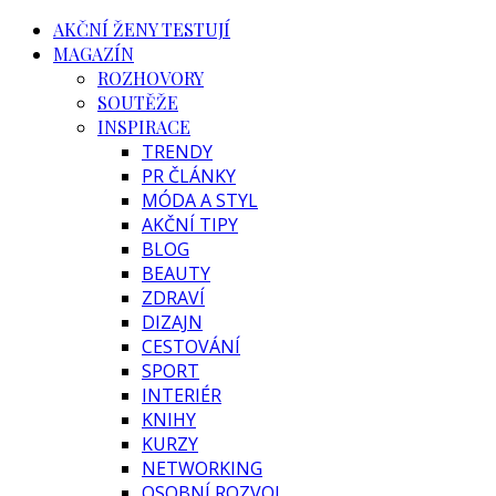
AKČNÍ ŽENY TESTUJÍ
MAGAZÍN
ROZHOVORY
SOUTĚŽE
INSPIRACE
TRENDY
PR ČLÁNKY
MÓDA A STYL
AKČNÍ TIPY
BLOG
BEAUTY
ZDRAVÍ
DIZAJN
CESTOVÁNÍ
SPORT
INTERIÉR
KNIHY
KURZY
NETWORKING
OSOBNÍ ROZVOJ