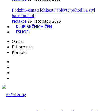
Podzim–zima s lehkostí: objevte pohodlí a styl
barefoot bot
redakce
26. listopadu 2025
KLUB AKČNÍCH ŽEN
ESHOP
O nás
Piš pro nás
Kontakt