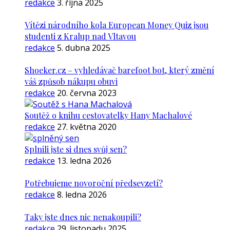
redakce
3. října 2025
Vítězi národního kola European Money Quiz jsou
studenti z Kralup nad Vltavou
redakce
5. dubna 2025
Shoeker.cz – vyhledávač barefoot bot, který změní
váš způsob nákupu obuvi
redakce
20. června 2023
Soutěž o knihu cestovatelky Hany Machalové
redakce
27. května 2020
Splnili jste si dnes svůj sen?
redakce
13. ledna 2026
Potřebujeme novoroční předsevzetí?
redakce
8. ledna 2026
Taky jste dnes nic nenakoupili?
redakce
29. listopadu 2025