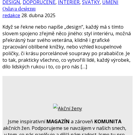
DESIGN
,
DOPORUČENÉ
,
INTERIÉR
,
SVÁTKY
,
UMĚNÍ
Oslava designu
redakce
28. dubna 2025
Když se řekne nebo napíše „design“, každý má s tímto
slovem spojeno zřejmě něco jiného: styl interiéru, možná
překrásný tvar svého veterána, klidně i grafické
zpracování oblíbené knížky, nebo vzhled koupelnové
poličky, či krásu porcelánové soupravy po prababičce. Je
to tak, prakticky všechno, co vytvořili lidé, každý výrobek,
dílo lidských rukou i to, co pro nás […]
Jsme inspirativní
MAGAZÍN
a zároveň
KOMUNITA
akčních žen. Podporujeme se navzájem v našich snech,
v tom, co nás naplňuje a dělá nám radost. Jsme tu pro