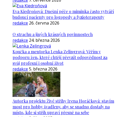
redakce
7. července 2026
Eva Kiedroňová: Dnešní péče o miminka často vytváří
budoucí pacienty pro logopedy a fyzioterapeuty
redakce
26. června 2026
O strachu a jiných krásných povinnostech
redakce
24. března 2026
Koučka a mentorka Lenka Zelingrová: Věřím v
podporu žen, které chtějí převzít odpovědnost za
svůj profesní i osobní život
redakce
5. března 2026
Autorka projektu Živé střihy Irena Horáčková: stavím
most pro hobby švadleny, aby se snadno dostaly na
místo, kde si střih upraví přesně na sebe