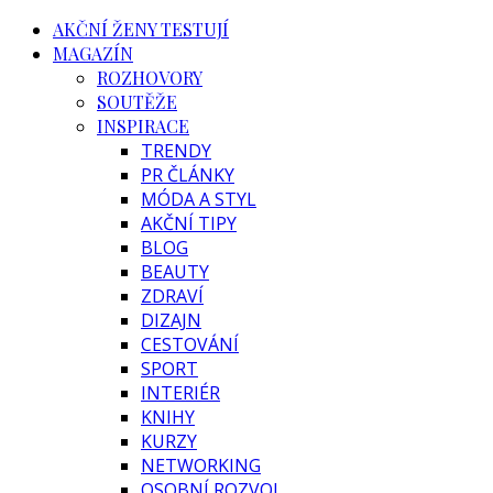
AKČNÍ ŽENY TESTUJÍ
MAGAZÍN
ROZHOVORY
SOUTĚŽE
INSPIRACE
TRENDY
PR ČLÁNKY
MÓDA A STYL
AKČNÍ TIPY
BLOG
BEAUTY
ZDRAVÍ
DIZAJN
CESTOVÁNÍ
SPORT
INTERIÉR
KNIHY
KURZY
NETWORKING
OSOBNÍ ROZVOJ