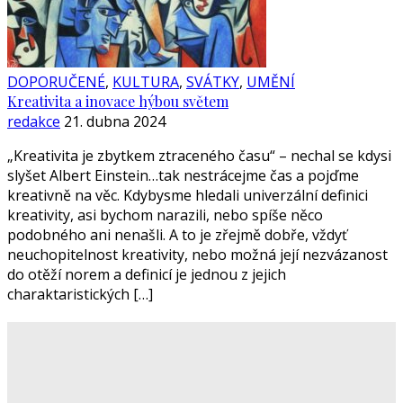
DOPORUČENÉ
,
KULTURA
,
SVÁTKY
,
UMĚNÍ
Kreativita a inovace hýbou světem
redakce
21. dubna 2024
„Kreativita je zbytkem ztraceného času“ – nechal se kdysi
slyšet Albert Einstein…tak nestrácejme čas a pojďme
kreativně na věc. Kdybysme hledali univerzální definici
kreativity, asi bychom narazili, nebo spíše něco
podobného ani nenašli. A to je zřejmě dobře, vždyť
neuchopitelnost kreativity, nebo možná její nezvázanost
do otěží norem a definicí je jednou z jejich
charaktaristických […]