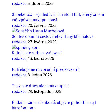
redakce
5. dubna 2025
Shoeker.cz – vyhledávač barefoot bot, který změní
váš způsob nákupu obuvi
redakce
20. června 2023
Soutěž o knihu cestovatelky Hany Machalové
redakce
27. května 2020
Splnili jste si dnes svůj sen?
redakce
13. ledna 2026
Potřebujeme novoroční předsevzetí?
redakce
8. ledna 2026
Taky jste dnes nic nenakoupili?
redakce
29. listopadu 2025
Podzim–zima s lehkostí: objevte pohodlí a styl
barefoot bot