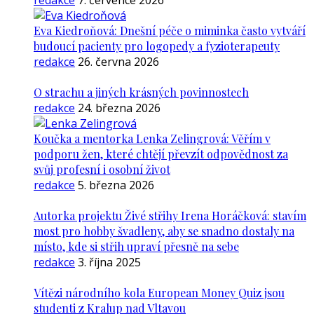
redakce
7. července 2026
Eva Kiedroňová: Dnešní péče o miminka často vytváří
budoucí pacienty pro logopedy a fyzioterapeuty
redakce
26. června 2026
O strachu a jiných krásných povinnostech
redakce
24. března 2026
Koučka a mentorka Lenka Zelingrová: Věřím v
podporu žen, které chtějí převzít odpovědnost za
svůj profesní i osobní život
redakce
5. března 2026
Autorka projektu Živé střihy Irena Horáčková: stavím
most pro hobby švadleny, aby se snadno dostaly na
místo, kde si střih upraví přesně na sebe
redakce
3. října 2025
Vítězi národního kola European Money Quiz jsou
studenti z Kralup nad Vltavou