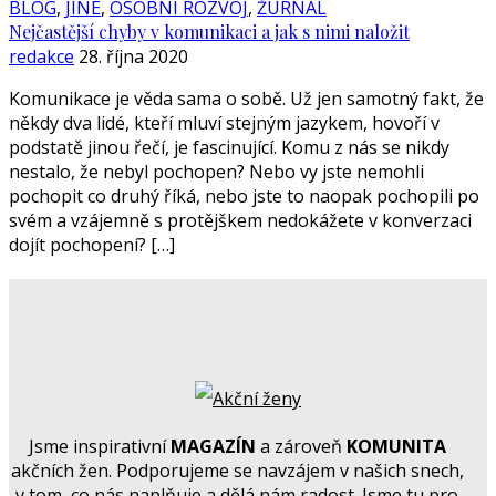
BLOG
,
JINÉ
,
OSOBNÍ ROZVOJ
,
ŽURNÁL
Nejčastější chyby v komunikaci a jak s nimi naložit
redakce
28. října 2020
Komunikace je věda sama o sobě. Už jen samotný fakt, že
někdy dva lidé, kteří mluví stejným jazykem, hovoří v
podstatě jinou řečí, je fascinující. Komu z nás se nikdy
nestalo, že nebyl pochopen? Nebo vy jste nemohli
pochopit co druhý říká, nebo jste to naopak pochopili po
svém a vzájemně s protějškem nedokážete v konverzaci
dojít pochopení? […]
Jsme inspirativní
MAGAZÍN
a zároveň
KOMUNITA
akčních žen. Podporujeme se navzájem v našich snech,
v tom, co nás naplňuje a dělá nám radost. Jsme tu pro