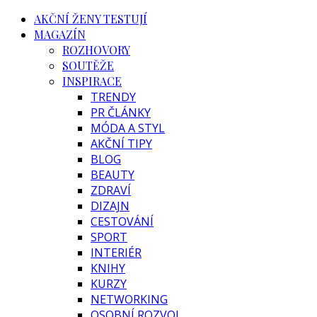
AKČNÍ ŽENY TESTUJÍ
MAGAZÍN
ROZHOVORY
SOUTĚŽE
INSPIRACE
TRENDY
PR ČLÁNKY
MÓDA A STYL
AKČNÍ TIPY
BLOG
BEAUTY
ZDRAVÍ
DIZAJN
CESTOVÁNÍ
SPORT
INTERIÉR
KNIHY
KURZY
NETWORKING
OSOBNÍ ROZVOJ