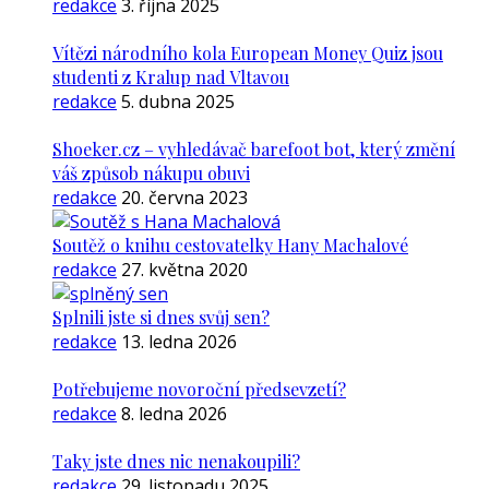
redakce
3. října 2025
Vítězi národního kola European Money Quiz jsou
studenti z Kralup nad Vltavou
redakce
5. dubna 2025
Shoeker.cz – vyhledávač barefoot bot, který změní
váš způsob nákupu obuvi
redakce
20. června 2023
Soutěž o knihu cestovatelky Hany Machalové
redakce
27. května 2020
Splnili jste si dnes svůj sen?
redakce
13. ledna 2026
Potřebujeme novoroční předsevzetí?
redakce
8. ledna 2026
Taky jste dnes nic nenakoupili?
redakce
29. listopadu 2025