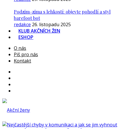
Podzim–zima s lehkostí: objevte pohodlí a styl
barefoot bot
redakce
26. listopadu 2025
KLUB AKČNÍCH ŽEN
ESHOP
O nás
Piš pro nás
Kontakt