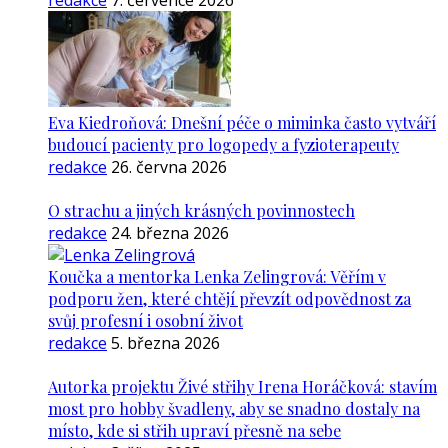
redakce
7. července 2026
Eva Kiedroňová: Dnešní péče o miminka často vytváří
budoucí pacienty pro logopedy a fyzioterapeuty
redakce
26. června 2026
O strachu a jiných krásných povinnostech
redakce
24. března 2026
Koučka a mentorka Lenka Zelingrová: Věřím v
podporu žen, které chtějí převzít odpovědnost za
svůj profesní i osobní život
redakce
5. března 2026
Autorka projektu Živé střihy Irena Horáčková: stavím
most pro hobby švadleny, aby se snadno dostaly na
místo, kde si střih upraví přesně na sebe