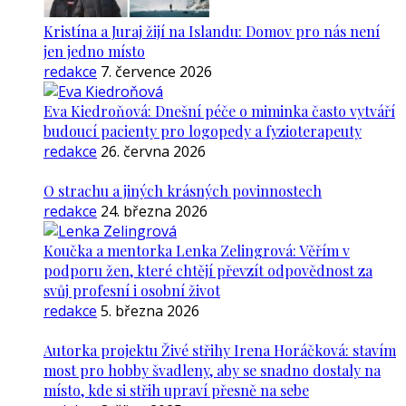
Kristína a Juraj žijí na Islandu: Domov pro nás není
jen jedno místo
redakce
7. července 2026
Eva Kiedroňová: Dnešní péče o miminka často vytváří
budoucí pacienty pro logopedy a fyzioterapeuty
redakce
26. června 2026
O strachu a jiných krásných povinnostech
redakce
24. března 2026
Koučka a mentorka Lenka Zelingrová: Věřím v
podporu žen, které chtějí převzít odpovědnost za
svůj profesní i osobní život
redakce
5. března 2026
Autorka projektu Živé střihy Irena Horáčková: stavím
most pro hobby švadleny, aby se snadno dostaly na
místo, kde si střih upraví přesně na sebe