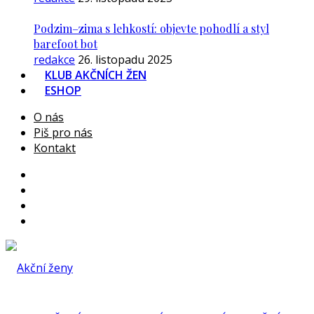
Podzim–zima s lehkostí: objevte pohodlí a styl
barefoot bot
redakce
26. listopadu 2025
KLUB AKČNÍCH ŽEN
ESHOP
O nás
Piš pro nás
Kontakt