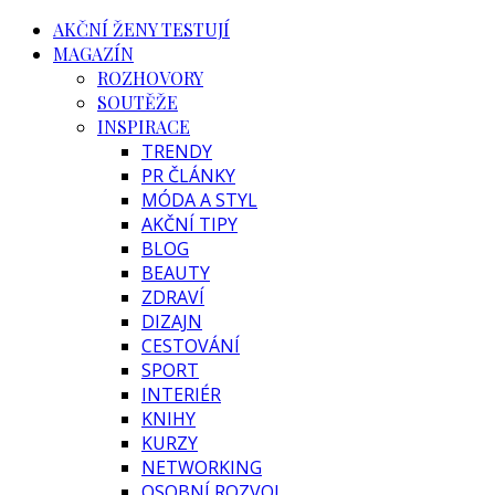
AKČNÍ ŽENY TESTUJÍ
MAGAZÍN
ROZHOVORY
SOUTĚŽE
INSPIRACE
TRENDY
PR ČLÁNKY
MÓDA A STYL
AKČNÍ TIPY
BLOG
BEAUTY
ZDRAVÍ
DIZAJN
CESTOVÁNÍ
SPORT
INTERIÉR
KNIHY
KURZY
NETWORKING
OSOBNÍ ROZVOJ