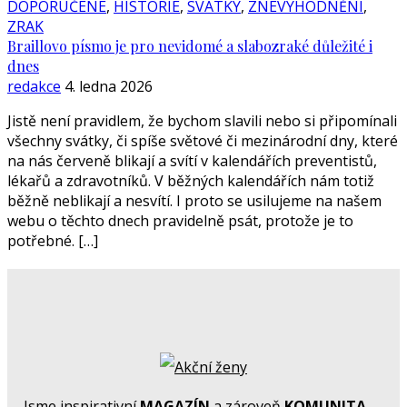
DOPORUČENÉ
,
HISTORIE
,
SVÁTKY
,
ZNEVÝHODNĚNÍ
,
ZRAK
Braillovo písmo je pro nevidomé a slabozraké důležité i
dnes
redakce
4. ledna 2026
Jistě není pravidlem, že bychom slavili nebo si připomínali
všechny svátky, či spíše světové či mezinárodní dny, které
na nás červeně blikají a svítí v kalendářích preventistů,
lékařů a zdravotníků. V běžných kalendářích nám totiž
běžně neblikají a nesvítí. I proto se usilujeme na našem
webu o těchto dnech pravidelně psát, protože je to
potřebné. […]
Jsme inspirativní
MAGAZÍN
a zároveň
KOMUNITA