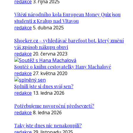
redakce
3. října 2025
Vítězi národního kola European Money Quiz jsou
studenti z Kralup nad Vltavou
redakce
5. dubna 2025
Shoeker.cz – vyhledávač barefoot bot, který změní
váš způsob nákupu obuvi
redakce
20. června 2023
Soutěž o knihu cestovatelky Hany Machalové
redakce
27. května 2020
Splnili jste si dnes svůj sen?
redakce
13. ledna 2026
Potřebujeme novoroční předsevzetí?
redakce
8. ledna 2026
Taky jste dnes nic nenakoupili?
redakce
29. listopadu 2025