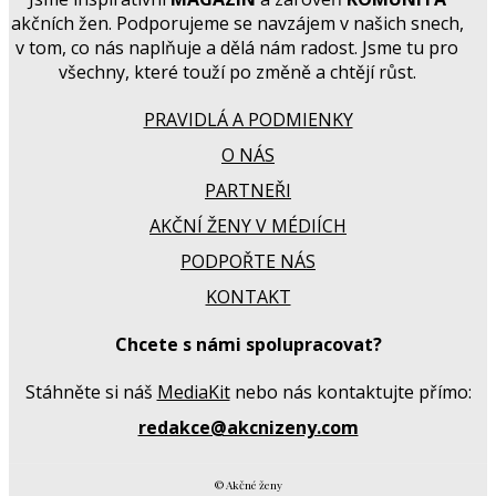
akčních žen. Podporujeme se navzájem v našich snech,
v tom, co nás naplňuje a dělá nám radost. Jsme tu pro
všechny, které touží po změně a chtějí růst.
PRAVIDLÁ A PODMIENKY
O NÁS
PARTNEŘI
AKČNÍ ŽENY V MÉDIÍCH
PODPOŘTE NÁS
KONTAKT
Chcete s námi spolupracovat?
Stáhněte si náš
MediaKit
nebo nás kontaktujte přímo:
redakce@akcnizeny.com
© Akčné ženy