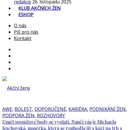
redakce
26. listopadu 2025
KLUB AKČNÍCH ŽEN
ESHOP
O nás
Piš pro nás
Kontakt
AWE
,
BOLEST
,
DOPORUČENÉ
,
KARIÉRA
,
PODNIKÁNÍ ŽEN
,
PODPORA ŽEN
,
ROZHOVORY
Umět spoušťové body se vyplatí. Naučí vás je Michaela
Kuchovská, masérka, která se rozhodla jít s kůží na trh s