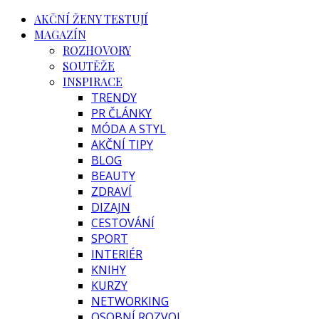
AKČNÍ ŽENY TESTUJÍ
MAGAZÍN
ROZHOVORY
SOUTĚŽE
INSPIRACE
TRENDY
PR ČLÁNKY
MÓDA A STYL
AKČNÍ TIPY
BLOG
BEAUTY
ZDRAVÍ
DIZAJN
CESTOVÁNÍ
SPORT
INTERIÉR
KNIHY
KURZY
NETWORKING
OSOBNÍ ROZVOJ