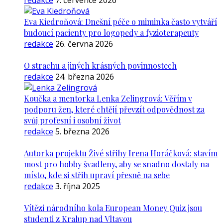
redakce
7. července 2026
Eva Kiedroňová: Dnešní péče o miminka často vytváří
budoucí pacienty pro logopedy a fyzioterapeuty
redakce
26. června 2026
O strachu a jiných krásných povinnostech
redakce
24. března 2026
Koučka a mentorka Lenka Zelingrová: Věřím v
podporu žen, které chtějí převzít odpovědnost za
svůj profesní i osobní život
redakce
5. března 2026
Autorka projektu Živé střihy Irena Horáčková: stavím
most pro hobby švadleny, aby se snadno dostaly na
místo, kde si střih upraví přesně na sebe
redakce
3. října 2025
Vítězi národního kola European Money Quiz jsou
studenti z Kralup nad Vltavou