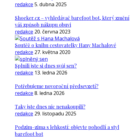
redakce
5. dubna 2025
Shoeker.cz – vyhledávač barefoot bot, který změní
váš způsob nákupu obuvi
redakce
20. června 2023
Soutěž o knihu cestovatelky Hany Machalové
redakce
27. května 2020
Splnili jste si dnes svůj sen?
redakce
13. ledna 2026
Potřebujeme novoroční předsevzetí?
redakce
8. ledna 2026
Taky jste dnes nic nenakoupili?
redakce
29. listopadu 2025
Podzim–zima s lehkostí: objevte pohodlí a styl
barefoot bot