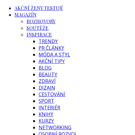
AKČNÍ ŽENY TESTUJÍ
MAGAZÍN
ROZHOVORY
SOUTĚŽE
INSPIRACE
TRENDY
PR ČLÁNKY
MÓDA A STYL
AKČNÍ TIPY
BLOG
BEAUTY
ZDRAVÍ
DIZAJN
CESTOVÁNÍ
SPORT
INTERIÉR
KNIHY
KURZY
NETWORKING
OSOBNÍ ROZVOJ