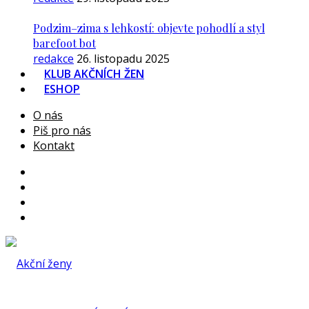
Podzim–zima s lehkostí: objevte pohodlí a styl
barefoot bot
redakce
26. listopadu 2025
KLUB AKČNÍCH ŽEN
ESHOP
O nás
Piš pro nás
Kontakt