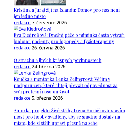
Kristína a Juraj žijí na Islandu: Domov pro nás není
jen jedno místo
redakce
7. července 2026
Eva Kiedroňová: Dnešní péče o miminka často vytváří
budoucí pacienty pro logopedy a fyzioterapeuty
redakce
26. června 2026
O strachu a jiných krásných povinnostech
redakce
24. března 2026
Koučka a mentorka Lenka Zelingrová: Věřím v
podporu žen, které chtějí převzít odpovědnost za
svůj profesní i osobní život
redakce
5. března 2026
Autorka projektu Živé střihy Irena Horáčková: stavím
most pro hobby švadleny, aby se snadno dostaly na
místo, kde si střih upraví přesně na sebe