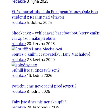
redakce
3. října 2025
Vítězi národního kola European Money Quiz jsou
studenti z Kralup nad Vltavou
redakce
5. dubna 2025
Shoeker.cz – vyhledávač barefoot bot, který změní
váš způsob nákupu obuvi
redakce
20. června 2023
Soutěž o knihu cestovatelky Hany Machalové
redakce
27. května 2020
Splnili jste si dnes svůj sen?
redakce
13. ledna 2026
Potřebujeme novoroční předsevzetí?
redakce
8. ledna 2026
Taky jste dnes nic nenakoupili?
redakce
29. listopadu 2025