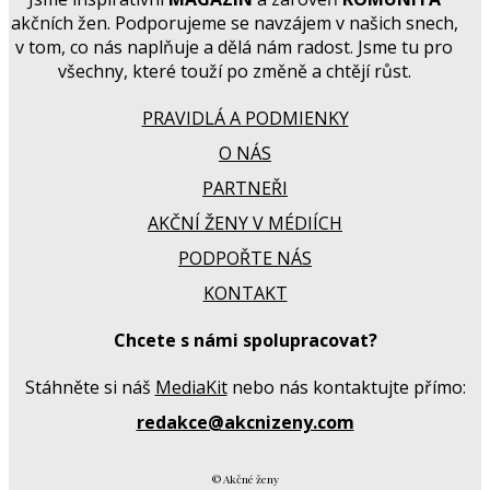
akčních žen. Podporujeme se navzájem v našich snech,
v tom, co nás naplňuje a dělá nám radost. Jsme tu pro
všechny, které touží po změně a chtějí růst.
PRAVIDLÁ A PODMIENKY
O NÁS
PARTNEŘI
AKČNÍ ŽENY V MÉDIÍCH
PODPOŘTE NÁS
KONTAKT
Chcete s námi spolupracovat?
Stáhněte si náš
MediaKit
nebo nás kontaktujte přímo:
redakce@akcnizeny.com
© Akčné ženy