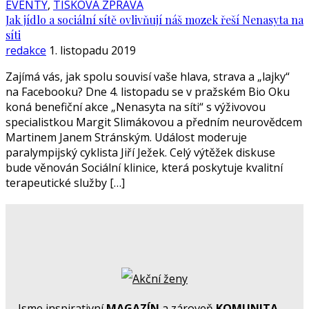
EVENTY
,
TISKOVÁ ZPRÁVA
Jak jídlo a sociální sítě ovlivňují náš mozek řeší Nenasyta na
síti
redakce
1. listopadu 2019
Zajímá vás, jak spolu souvisí vaše hlava, strava a „lajky“
na Facebooku? Dne 4. listopadu se v pražském Bio Oku
koná benefiční akce „Nenasyta na síti“ s výživovou
specialistkou Margit Slimákovou a předním neurovědcem
Martinem Janem Stránským. Událost moderuje
paralympijský cyklista Jiří Ježek. Celý výtěžek diskuse
bude věnován Sociální klinice, která poskytuje kvalitní
terapeutické služby […]
Jsme inspirativní
MAGAZÍN
a zároveň
KOMUNITA