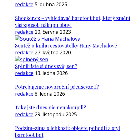
redakce
5. dubna 2025
Shoeker.cz – vyhledávač barefoot bot, který změní
váš způsob nákupu obuvi
redakce
20. června 2023
Soutěž o knihu cestovatelky Hany Machalové
redakce
27. května 2020
Splnili jste si dnes svůj sen?
redakce
13. ledna 2026
Potřebujeme novoroční předsevzetí?
redakce
8. ledna 2026
Taky jste dnes nic nenakoupili?
redakce
29. listopadu 2025
Podzim–zima s lehkostí: objevte pohodlí a styl
barefoot bot