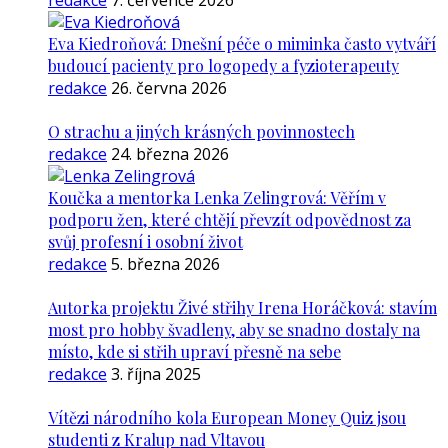
redakce
7. července 2026
Eva Kiedroňová: Dnešní péče o miminka často vytváří
budoucí pacienty pro logopedy a fyzioterapeuty
redakce
26. června 2026
O strachu a jiných krásných povinnostech
redakce
24. března 2026
Koučka a mentorka Lenka Zelingrová: Věřím v
podporu žen, které chtějí převzít odpovědnost za
svůj profesní i osobní život
redakce
5. března 2026
Autorka projektu Živé střihy Irena Horáčková: stavím
most pro hobby švadleny, aby se snadno dostaly na
místo, kde si střih upraví přesně na sebe
redakce
3. října 2025
Vítězi národního kola European Money Quiz jsou
studenti z Kralup nad Vltavou