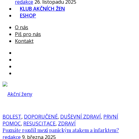
redakce
26. listopadu 2025
KLUB AKČNÍCH ŽEN
ESHOP
O nás
Piš pro nás
Kontakt
BOLEST
,
DOPORUČENÉ
,
DUŠEVNÍ ZDRAVÍ
,
PRVNÍ
POMOC
,
RESUSCITACE
,
ZDRAVÍ
Poznáte rozdíl mezi panickým atakem a infarktem?
redakce
9. března 2025