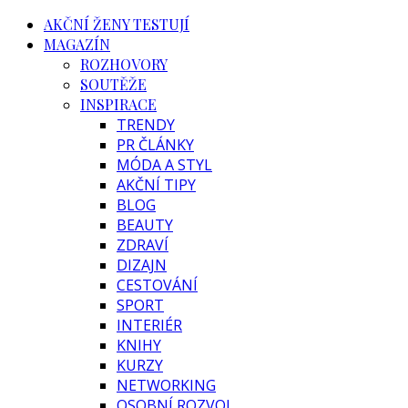
AKČNÍ ŽENY TESTUJÍ
MAGAZÍN
ROZHOVORY
SOUTĚŽE
INSPIRACE
TRENDY
PR ČLÁNKY
MÓDA A STYL
AKČNÍ TIPY
BLOG
BEAUTY
ZDRAVÍ
DIZAJN
CESTOVÁNÍ
SPORT
INTERIÉR
KNIHY
KURZY
NETWORKING
OSOBNÍ ROZVOJ