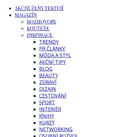
AKČNÍ ŽENY TESTUJÍ
MAGAZÍN
ROZHOVORY
SOUTĚŽE
INSPIRACE
TRENDY
PR ČLÁNKY
MÓDA A STYL
AKČNÍ TIPY
BLOG
BEAUTY
ZDRAVÍ
DIZAJN
CESTOVÁNÍ
SPORT
INTERIÉR
KNIHY
KURZY
NETWORKING
OSOBNÍ ROZVOJ