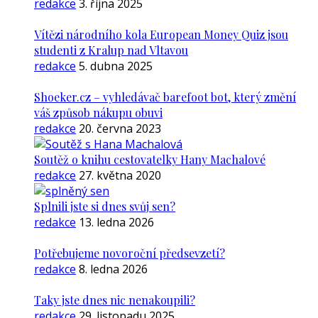
redakce
3. října 2025
Vítězi národního kola European Money Quiz jsou
studenti z Kralup nad Vltavou
redakce
5. dubna 2025
Shoeker.cz – vyhledávač barefoot bot, který změní
váš způsob nákupu obuvi
redakce
20. června 2023
Soutěž o knihu cestovatelky Hany Machalové
redakce
27. května 2020
Splnili jste si dnes svůj sen?
redakce
13. ledna 2026
Potřebujeme novoroční předsevzetí?
redakce
8. ledna 2026
Taky jste dnes nic nenakoupili?
redakce
29. listopadu 2025