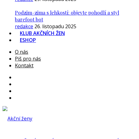
Podzim–zima s lehkostí: objevte pohodlí a styl
barefoot bot
redakce
26. listopadu 2025
KLUB AKČNÍCH ŽEN
ESHOP
O nás
Piš pro nás
Kontakt