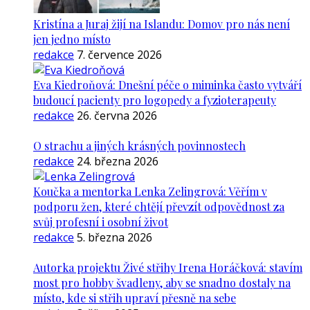
Kristína a Juraj žijí na Islandu: Domov pro nás není
jen jedno místo
redakce
7. července 2026
Eva Kiedroňová: Dnešní péče o miminka často vytváří
budoucí pacienty pro logopedy a fyzioterapeuty
redakce
26. června 2026
O strachu a jiných krásných povinnostech
redakce
24. března 2026
Koučka a mentorka Lenka Zelingrová: Věřím v
podporu žen, které chtějí převzít odpovědnost za
svůj profesní i osobní život
redakce
5. března 2026
Autorka projektu Živé střihy Irena Horáčková: stavím
most pro hobby švadleny, aby se snadno dostaly na
místo, kde si střih upraví přesně na sebe