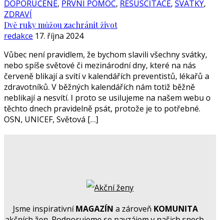
DOPORUČENÉ
,
PRVNÍ POMOC
,
RESUSCITACE
,
SVÁTKY
,
ZDRAVÍ
Dvě ruky můžou zachránit život
redakce
17. října 2024
Vůbec není pravidlem, že bychom slavili všechny svátky,
nebo spíše světové či mezinárodní dny, které na nás
červeně blikají a svítí v kalendářích preventistů, lékařů a
zdravotníků. V běžných kalendářích nám totiž běžně
neblikají a nesvítí. I proto se usilujeme na našem webu o
těchto dnech pravidelně psát, protože je to potřebné.
OSN, UNICEF, Světová […]
Jsme inspirativní
MAGAZÍN
a zároveň
KOMUNITA
akčních žen. Podporujeme se navzájem v našich snech,