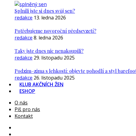
Splnili jste si dnes svůj sen?
redakce
13. ledna 2026
Potřebujeme novoroční předsevzetí?
redakce
8. ledna 2026
Taky jste dnes nic nenakoupili?
redakce
29. listopadu 2025
Podzim–zima s lehkostí: objevte pohodlí a styl barefoo
redakce
26. listopadu 2025
KLUB AKČNÍCH ŽEN
ESHOP
O nás
Piš pro nás
Kontakt