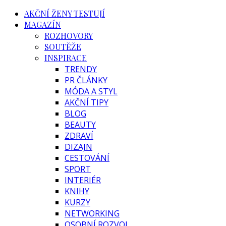
AKČNÍ ŽENY TESTUJÍ
MAGAZÍN
ROZHOVORY
SOUTĚŽE
INSPIRACE
TRENDY
PR ČLÁNKY
MÓDA A STYL
AKČNÍ TIPY
BLOG
BEAUTY
ZDRAVÍ
DIZAJN
CESTOVÁNÍ
SPORT
INTERIÉR
KNIHY
KURZY
NETWORKING
OSOBNÍ ROZVOJ