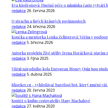
Eva Kiedroňová: Dnešní péče o miminka často vytváří 
redakce
26. června 2026
O strachu a jiných krásných povinnostech
redakce
24. března 2026
Koučka a mentorka Lenka Zelingrová: Věřím v podporu ž
redakce
5. března 2026
Autorka projektu Živé střihy Irena Horáčková: stavím m
redakce
3. října 2025
Vítězi národního kola European Money Quiz jsou stude
redakce
5. dubna 2025
Shoeker.cz – vyhledávač barefoot bot, který změní vá
redakce
20. června 2023
Soutěž o knihu cestovatelky Hany Machalové
redakce
27. května 2020