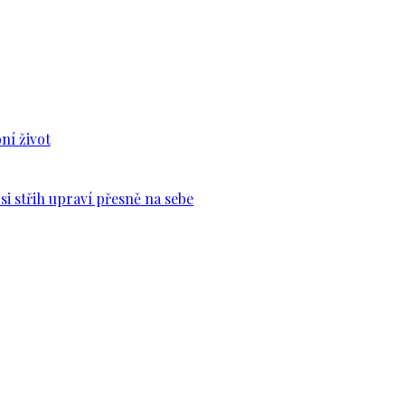
ní život
si střih upraví přesně na sebe