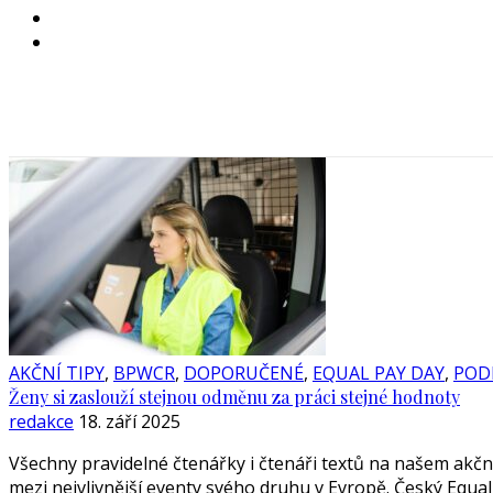
AKČNÍ TIPY
,
BPWCR
,
DOPORUČENÉ
,
EQUAL PAY DAY
,
POD
Ženy si zaslouží stejnou odměnu za práci stejné hodnoty
redakce
18. září 2025
Všechny pravidelné čtenářky i čtenáři textů na našem akční
mezi nejvlivnější eventy svého druhu v Evropě. Český Equ