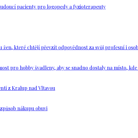
budoucí pacienty pro logopedy a fyzioterapeuty
en, které chtějí převzít odpovědnost za svůj profesní i osob
ost pro hobby švadleny, aby se snadno dostaly na místo, kde 
nti z Kralup nad Vltavou
š způsob nákupu obuvi