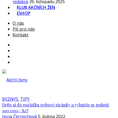
redakce
26. listopadu 2025
KLUB AKČNÍCH ŽEN
ESHOP
O nás
Piš pro nás
Kontakt
BYZNYS
,
TIPY
Dejte si do pořádku webové stránky a vyhněte se pokutě
100.000,- Kč!
Ilona Černochová
5. dubna 2022