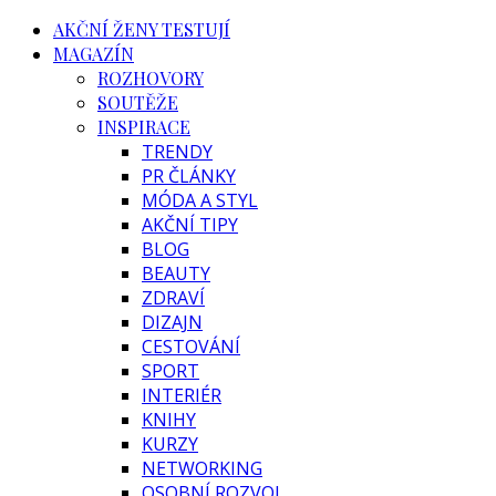
AKČNÍ ŽENY TESTUJÍ
MAGAZÍN
ROZHOVORY
SOUTĚŽE
INSPIRACE
TRENDY
PR ČLÁNKY
MÓDA A STYL
AKČNÍ TIPY
BLOG
BEAUTY
ZDRAVÍ
DIZAJN
CESTOVÁNÍ
SPORT
INTERIÉR
KNIHY
KURZY
NETWORKING
OSOBNÍ ROZVOJ