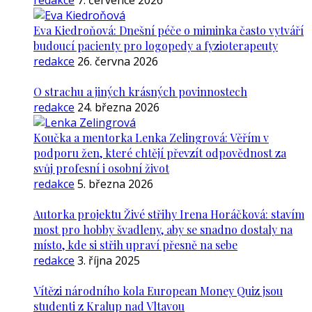
redakce
7. července 2026
Eva Kiedroňová: Dnešní péče o miminka často vytváří
budoucí pacienty pro logopedy a fyzioterapeuty
redakce
26. června 2026
O strachu a jiných krásných povinnostech
redakce
24. března 2026
Koučka a mentorka Lenka Zelingrová: Věřím v
podporu žen, které chtějí převzít odpovědnost za
svůj profesní i osobní život
redakce
5. března 2026
Autorka projektu Živé střihy Irena Horáčková: stavím
most pro hobby švadleny, aby se snadno dostaly na
místo, kde si střih upraví přesně na sebe
redakce
3. října 2025
Vítězi národního kola European Money Quiz jsou
studenti z Kralup nad Vltavou