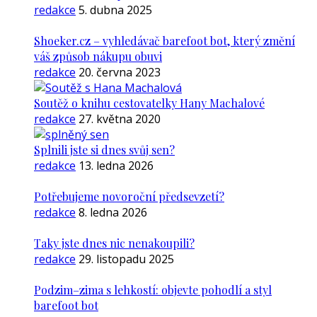
redakce
5. dubna 2025
Shoeker.cz – vyhledávač barefoot bot, který změní
váš způsob nákupu obuvi
redakce
20. června 2023
Soutěž o knihu cestovatelky Hany Machalové
redakce
27. května 2020
Splnili jste si dnes svůj sen?
redakce
13. ledna 2026
Potřebujeme novoroční předsevzetí?
redakce
8. ledna 2026
Taky jste dnes nic nenakoupili?
redakce
29. listopadu 2025
Podzim–zima s lehkostí: objevte pohodlí a styl
barefoot bot