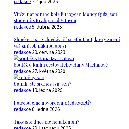
redakce
3. října 2025
Vítězi národního kola European Money Quiz jsou
studenti z Kralup nad Vltavou
redakce
5. dubna 2025
Shoeker.cz – vyhledávač barefoot bot, který změní
váš způsob nákupu obuvi
redakce
20. června 2023
Soutěž o knihu cestovatelky Hany Machalové
redakce
27. května 2020
Splnili jste si dnes svůj sen?
redakce
13. ledna 2026
Potřebujeme novoroční předsevzetí?
redakce
8. ledna 2026
Taky jste dnes nic nenakoupili?
redakce
29. listopadu 2025