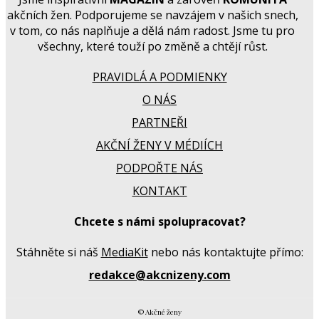
akčních žen. Podporujeme se navzájem v našich snech,
v tom, co nás naplňuje a dělá nám radost. Jsme tu pro
všechny, které touží po změně a chtějí růst.
PRAVIDLÁ A PODMIENKY
O NÁS
PARTNEŘI
AKČNÍ ŽENY V MÉDIÍCH
PODPOŘTE NÁS
KONTAKT
Chcete s námi spolupracovat?
Stáhněte si náš
MediaKit
nebo nás kontaktujte přímo:
redakce@akcnizeny.com
© Akčné ženy