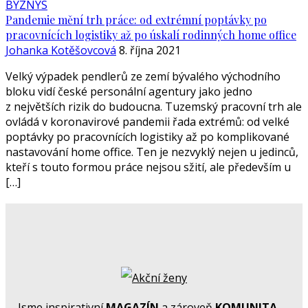
BYZNYS
Pandemie mění trh práce: od extrémní poptávky po
pracovnících logistiky až po úskalí rodinných home office
Johanka Kotěšovcová
8. října 2021
Velký výpadek pendlerů ze zemí bývalého východního
bloku vidí české personální agentury jako jedno
z největších rizik do budoucna. Tuzemský pracovní trh ale
ovládá v koronavirové pandemii řada extrémů: od velké
poptávky po pracovnících logistiky až po komplikované
nastavování home office. Ten je nezvyklý nejen u jedinců,
kteří s touto formou práce nejsou sžití, ale především u
[…]
Jsme inspirativní
MAGAZÍN
a zároveň
KOMUNITA