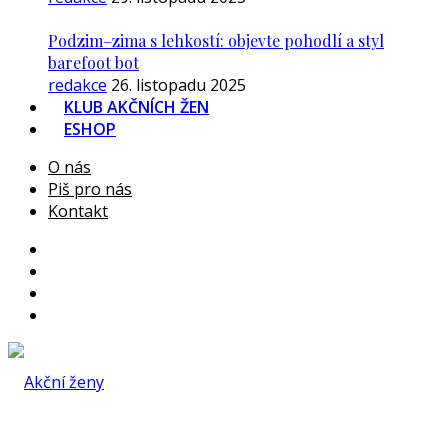
Podzim–zima s lehkostí: objevte pohodlí a styl
barefoot bot
redakce
26. listopadu 2025
KLUB AKČNÍCH ŽEN
ESHOP
O nás
Piš pro nás
Kontakt