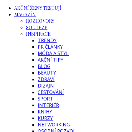
AKČNÍ ŽENY TESTUJÍ
MAGAZÍN
ROZHOVORY
SOUTĚŽE
INSPIRACE
TRENDY
PR ČLÁNKY
MÓDA A STYL
AKČNÍ TIPY
BLOG
BEAUTY
ZDRAVÍ
DIZAJN
CESTOVÁNÍ
SPORT
INTERIÉR
KNIHY
KURZY
NETWORKING
OSOBNÍ ROZVOJ