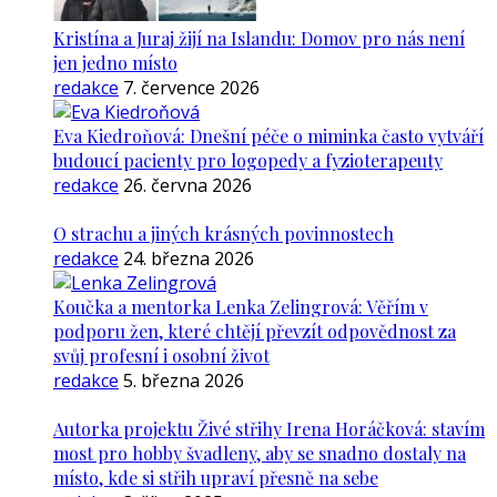
Kristína a Juraj žijí na Islandu: Domov pro nás není
jen jedno místo
redakce
7. července 2026
Eva Kiedroňová: Dnešní péče o miminka často vytváří
budoucí pacienty pro logopedy a fyzioterapeuty
redakce
26. června 2026
O strachu a jiných krásných povinnostech
redakce
24. března 2026
Koučka a mentorka Lenka Zelingrová: Věřím v
podporu žen, které chtějí převzít odpovědnost za
svůj profesní i osobní život
redakce
5. března 2026
Autorka projektu Živé střihy Irena Horáčková: stavím
most pro hobby švadleny, aby se snadno dostaly na
místo, kde si střih upraví přesně na sebe