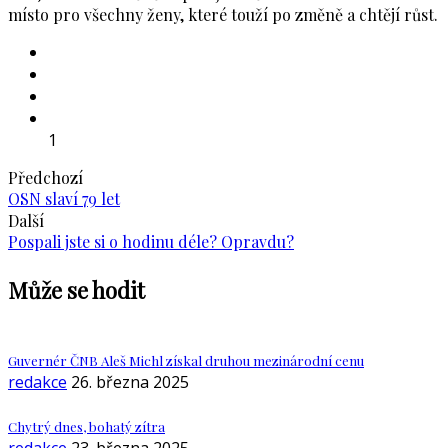
místo pro všechny ženy, které touží po změně a chtějí růst.
1
Předchozí
OSN slaví 79 let
Další
Pospali jste si o hodinu déle? Opravdu?
Může se hodit
Guvernér ČNB Aleš Michl získal druhou mezinárodní cenu
redakce
26. března 2025
Chytrý dnes, bohatý zítra