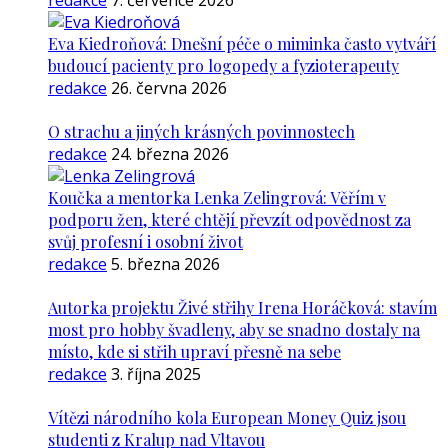
redakce
7. července 2026
Eva Kiedroňová: Dnešní péče o miminka často vytváří
budoucí pacienty pro logopedy a fyzioterapeuty
redakce
26. června 2026
O strachu a jiných krásných povinnostech
redakce
24. března 2026
Koučka a mentorka Lenka Zelingrová: Věřím v
podporu žen, které chtějí převzít odpovědnost za
svůj profesní i osobní život
redakce
5. března 2026
Autorka projektu Živé střihy Irena Horáčková: stavím
most pro hobby švadleny, aby se snadno dostaly na
místo, kde si střih upraví přesně na sebe
redakce
3. října 2025
Vítězi národního kola European Money Quiz jsou
studenti z Kralup nad Vltavou