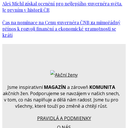
Aleš Michl získal ocenění pro nejlepšího guvernéra světa.
Je prvním v historii ČR
Čas na nominace na Cenu guvernéra ČNB za mimořádný
přínos k rozvoji finanční a ekonomické gramotnosti se
krátí
Jsme inspirativní
MAGAZÍN
a zároveň
KOMUNITA
akčních žen. Podporujeme se navzájem v našich snech,
v tom, co nás naplňuje a dělá nám radost. Jsme tu pro
všechny, které touží po změně a chtějí růst.
PRAVIDLÁ A PODMIENKY
O NÁS