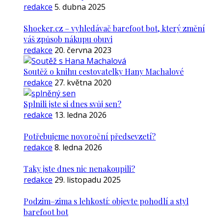
redakce
5. dubna 2025
Shoeker.cz – vyhledávač barefoot bot, který změní
váš způsob nákupu obuvi
redakce
20. června 2023
Soutěž o knihu cestovatelky Hany Machalové
redakce
27. května 2020
Splnili jste si dnes svůj sen?
redakce
13. ledna 2026
Potřebujeme novoroční předsevzetí?
redakce
8. ledna 2026
Taky jste dnes nic nenakoupili?
redakce
29. listopadu 2025
Podzim–zima s lehkostí: objevte pohodlí a styl
barefoot bot