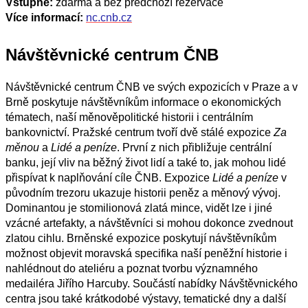
Vstupné:
zdarma a bez předchozí rezervace
Více informací:
nc.cnb.cz
Návštěvnické centrum ČNB
Návštěvnické centrum ČNB ve svých expozicích v Praze a v
Brně poskytuje návštěvníkům informace o ekonomických
tématech, naší měnověpolitické historii i centrálním
bankovnictví. Pražské centrum tvoří dvě stálé expozice
Za
měnou
a
Lidé a peníze
. První z nich přibližuje centrální
banku, její vliv na běžný život lidí a také to, jak mohou lidé
přispívat k naplňování cíle ČNB. Expozice
Lidé a peníze
v
původním trezoru ukazuje historii peněz a měnový vývoj.
Dominantou je stomilionová zlatá mince, vidět lze i jiné
vzácné artefakty, a návštěvníci si mohou dokonce zvednout
zlatou cihlu. Brněnské expozice poskytují návštěvníkům
možnost objevit moravská specifika naší peněžní historie i
nahlédnout do ateliéru a poznat tvorbu významného
medailéra Jiřího Harcuby. Součástí nabídky Návštěvnického
centra jsou také krátkodobé výstavy, tematické dny a další