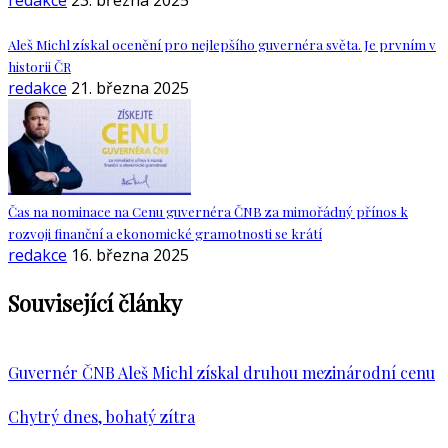
redakce
23. března 2025
Aleš Michl získal ocenění pro nejlepšího guvernéra světa. Je prvním v
historii ČR
redakce
21. března 2025
Čas na nominace na Cenu guvernéra ČNB za mimořádný přínos k
rozvoji finanční a ekonomické gramotnosti se krátí
redakce
16. března 2025
Související články
Guvernér ČNB Aleš Michl získal druhou mezinárodní cenu
Chytrý dnes, bohatý zítra