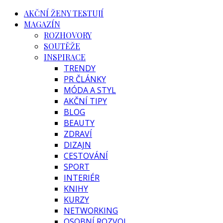
AKČNÍ ŽENY TESTUJÍ
MAGAZÍN
ROZHOVORY
SOUTĚŽE
INSPIRACE
TRENDY
PR ČLÁNKY
MÓDA A STYL
AKČNÍ TIPY
BLOG
BEAUTY
ZDRAVÍ
DIZAJN
CESTOVÁNÍ
SPORT
INTERIÉR
KNIHY
KURZY
NETWORKING
OSOBNÍ ROZVOJ