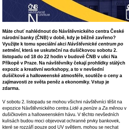
Máte chuť nahlédnout do Návštěvnického centra České
národní banky (ČNB) v době, kdy je běžně zavřeno?
Využijte k tomu speciální akci
Návštěvnické centrum po
setmění
, která se uskuteční na dušičkovou sobotu 2.
listopadu od 18 do 22 hodin v budově ČNB v ulici Na
Příkopě v Praze. Na návštěvníky čekají prohlídky stálých
expozic a kreativní workshopy, a to v nevšední
dušičkové a halloweenské atmosféře, soutěže o ceny a
zajímavosti ze světa peněz a ekonomiky. Vstup je
zdarma.
V sobotu 2. listopadu se mohou všichni návštěvníci těšit na
expozice Návštěvnického centra
Lidé a peníze
a
Za měnou
v
dušičkovém a halloweenském hávu. V těchto nevšedních
kulisách budou moci objevovat ochranné prvky bankovek,
které se rozzáří pouze pod UV světlem, mohou se nechat