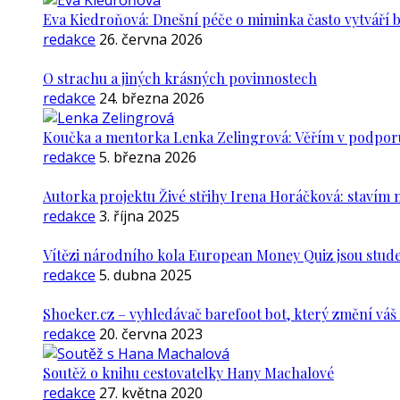
Eva Kiedroňová: Dnešní péče o miminka často vytváří 
redakce
26. června 2026
O strachu a jiných krásných povinnostech
redakce
24. března 2026
Koučka a mentorka Lenka Zelingrová: Věřím v podporu ž
redakce
5. března 2026
Autorka projektu Živé střihy Irena Horáčková: stavím m
redakce
3. října 2025
Vítězi národního kola European Money Quiz jsou stude
redakce
5. dubna 2025
Shoeker.cz – vyhledávač barefoot bot, který změní vá
redakce
20. června 2023
Soutěž o knihu cestovatelky Hany Machalové
redakce
27. května 2020