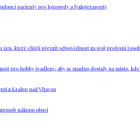
budoucí pacienty pro logopedy a fyzioterapeuty
en, které chtějí převzít odpovědnost za svůj profesní i osob
ost pro hobby švadleny, aby se snadno dostaly na místo, kde 
nti z Kralup nad Vltavou
š způsob nákupu obuvi