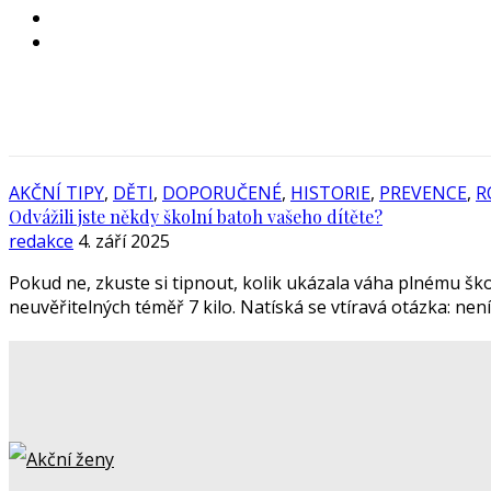
AKČNÍ TIPY
,
DĚTI
,
DOPORUČENÉ
,
HISTORIE
,
PREVENCE
,
R
Odvážili jste někdy školní batoh vašeho dítěte?
redakce
4. září 2025
Pokud ne, zkuste si tipnout, kolik ukázala váha plnému ško
neuvěřitelných téměř 7 kilo. Natíská se vtíravá otázka: nen