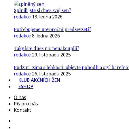
Splnili jste si dnes svůj sen?
redakce
13. ledna 2026
Potřebujeme novoroční předsevzetí?
redakce
8. ledna 2026
Taky jste dnes nic nenakoupili?
redakce
29. listopadu 2025
Podzim–zima s lehkostí: objevte pohodlí a styl barefoo
redakce
26. listopadu 2025
KLUB AKČNÍCH ŽEN
ESHOP
O nás
Piš pro nás
Kontakt