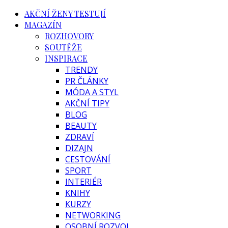
AKČNÍ ŽENY TESTUJÍ
MAGAZÍN
ROZHOVORY
SOUTĚŽE
INSPIRACE
TRENDY
PR ČLÁNKY
MÓDA A STYL
AKČNÍ TIPY
BLOG
BEAUTY
ZDRAVÍ
DIZAJN
CESTOVÁNÍ
SPORT
INTERIÉR
KNIHY
KURZY
NETWORKING
OSOBNÍ ROZVOJ