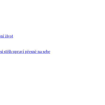
ní život
si střih upraví přesně na sebe