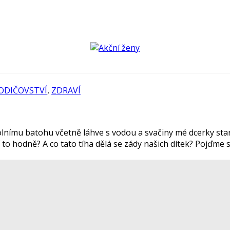
ODIČOVSTVÍ
,
ZDRAVÍ
lnímu batohu včetně láhve s vodou a svačiny mé dcerky startu
í to hodně? A co tato tíha dělá se zády našich dítek? Pojďme