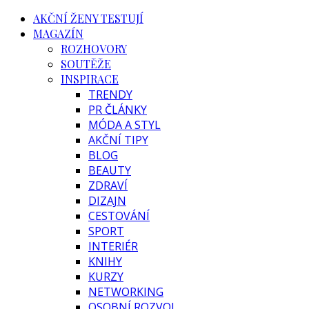
AKČNÍ ŽENY TESTUJÍ
MAGAZÍN
ROZHOVORY
SOUTĚŽE
INSPIRACE
TRENDY
PR ČLÁNKY
MÓDA A STYL
AKČNÍ TIPY
BLOG
BEAUTY
ZDRAVÍ
DIZAJN
CESTOVÁNÍ
SPORT
INTERIÉR
KNIHY
KURZY
NETWORKING
OSOBNÍ ROZVOJ