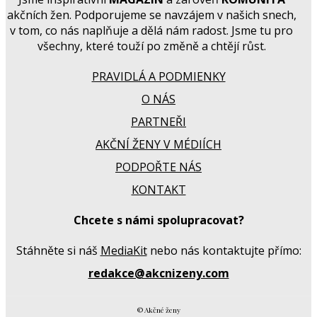
akčních žen. Podporujeme se navzájem v našich snech,
v tom, co nás naplňuje a dělá nám radost. Jsme tu pro
všechny, které touží po změně a chtějí růst.
PRAVIDLÁ A PODMIENKY
O NÁS
PARTNEŘI
AKČNÍ ŽENY V MÉDIÍCH
PODPOŘTE NÁS
KONTAKT
Chcete s námi spolupracovat?
Stáhněte si náš
MediaKit
nebo nás kontaktujte přímo:
redakce@akcnizeny.com
© Akčné ženy