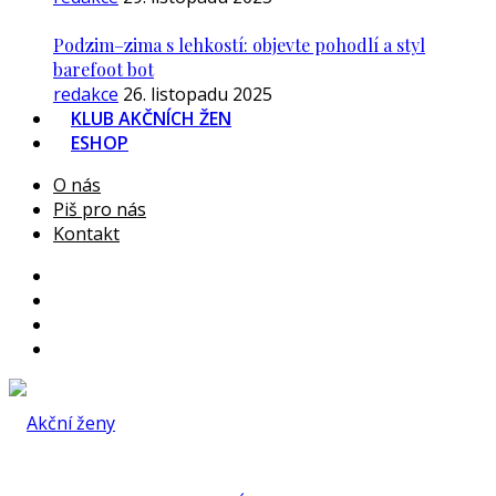
Podzim–zima s lehkostí: objevte pohodlí a styl
barefoot bot
redakce
26. listopadu 2025
KLUB AKČNÍCH ŽEN
ESHOP
O nás
Piš pro nás
Kontakt