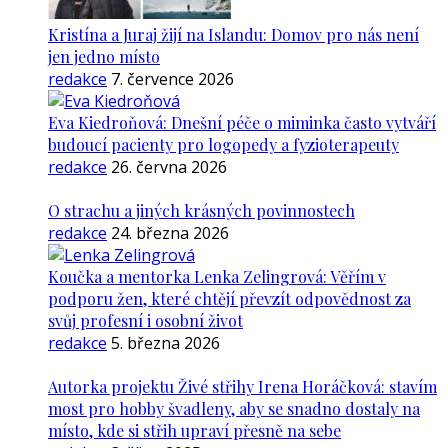
Kristína a Juraj žijí na Islandu: Domov pro nás není
jen jedno místo
redakce
7. července 2026
Eva Kiedroňová: Dnešní péče o miminka často vytváří
budoucí pacienty pro logopedy a fyzioterapeuty
redakce
26. června 2026
O strachu a jiných krásných povinnostech
redakce
24. března 2026
Koučka a mentorka Lenka Zelingrová: Věřím v
podporu žen, které chtějí převzít odpovědnost za
svůj profesní i osobní život
redakce
5. března 2026
Autorka projektu Živé střihy Irena Horáčková: stavím
most pro hobby švadleny, aby se snadno dostaly na
místo, kde si střih upraví přesně na sebe