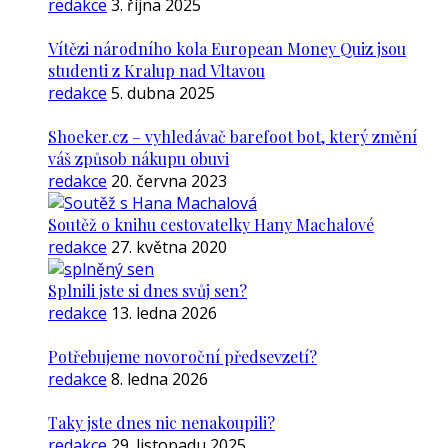
redakce
3. října 2025
Vítězi národního kola European Money Quiz jsou
studenti z Kralup nad Vltavou
redakce
5. dubna 2025
Shoeker.cz – vyhledávač barefoot bot, který změní
váš způsob nákupu obuvi
redakce
20. června 2023
Soutěž o knihu cestovatelky Hany Machalové
redakce
27. května 2020
Splnili jste si dnes svůj sen?
redakce
13. ledna 2026
Potřebujeme novoroční předsevzetí?
redakce
8. ledna 2026
Taky jste dnes nic nenakoupili?
redakce
29. listopadu 2025