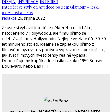
DIZAJN
,
INSPIRACE
,
INTERIÉR
Interiérové styly od Art deco po Zen: Glamour – lesk,
okázalost a luxus
redakce
26. srpna 2022
Zkuste si vybavit interiér z některého ne trháku,
natočeného v Hollywoodu, ale filmu přímo se
odehrávajícího v Hollywoodu. Nejlépe ve zlaté éře 30-50
let minulého století, ideálně se zápletkou přímo z
filmového byznysu, s poctivou výpravou respektující to,
jak svět filmových hvězd tehdy reálně vypadal.
Doporučujeme kupříkladu klasiku z roku 1950 Sunset
Boulevard, nebo Bad […]
Jsme inspirativní
MAGAZÍN
a zároveň
KOMUNITA