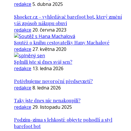
redakce
5. dubna 2025
Shoeker.cz – vyhledávač barefoot bot, který změní
váš způsob nákupu obuvi
redakce
20. června 2023
Soutěž o knihu cestovatelky Hany Machalové
redakce
27. května 2020
Splnili jste si dnes svůj sen?
redakce
13. ledna 2026
Potřebujeme novoroční předsevzetí?
redakce
8. ledna 2026
Taky jste dnes nic nenakoupili?
redakce
29. listopadu 2025
Podzim–zima s lehkostí: objevte pohodlí a styl
barefoot bot