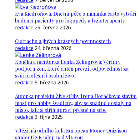
redakce
7. července 2026
Eva Kiedroňová: Dnešní péče o miminka často vytváří
budoucí pacienty pro logopedy a fyzioterapeuty
redakce
26. června 2026
O strachu a jiných krásných povinnostech
redakce
24. března 2026
Koučka a mentorka Lenka Zelingrová: Věřím v
podporu žen, které chtějí převzít odpovědnost za
svůj profesní i osobní život
redakce
5. března 2026
Autorka projektu Živé střihy Irena Horáčková: stavím
most pro hobby švadleny, aby se snadno dostaly na
místo, kde si střih upraví přesně na sebe
redakce
3. října 2025
Vítězi národního kola European Money Quiz jsou
studenti z Kralup nad Vltavou