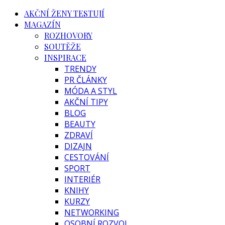
AKČNÍ ŽENY TESTUJÍ
MAGAZÍN
ROZHOVORY
SOUTĚŽE
INSPIRACE
TRENDY
PR ČLÁNKY
MÓDA A STYL
AKČNÍ TIPY
BLOG
BEAUTY
ZDRAVÍ
DIZAJN
CESTOVÁNÍ
SPORT
INTERIÉR
KNIHY
KURZY
NETWORKING
OSOBNÍ ROZVOJ