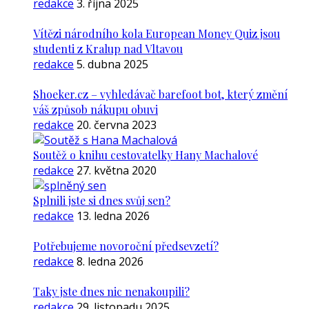
redakce
3. října 2025
Vítězi národního kola European Money Quiz jsou
studenti z Kralup nad Vltavou
redakce
5. dubna 2025
Shoeker.cz – vyhledávač barefoot bot, který změní
váš způsob nákupu obuvi
redakce
20. června 2023
Soutěž o knihu cestovatelky Hany Machalové
redakce
27. května 2020
Splnili jste si dnes svůj sen?
redakce
13. ledna 2026
Potřebujeme novoroční předsevzetí?
redakce
8. ledna 2026
Taky jste dnes nic nenakoupili?
redakce
29. listopadu 2025