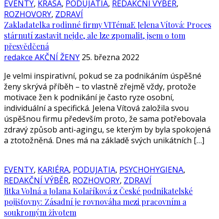
EVENTY
,
KRÁSA
,
PODUJATIA
,
REDAKČNÍ VÝBĚR
,
ROZHOVORY
,
ZDRAVÍ
Zakladatelka rodinné firmy VITémaE Jelena Vítová: Proces
stárnutí zastavit nejde, ale lze zpomalit, jsem o tom
přesvědčená
redakce AKČNÍ ŽENY
25. března 2022
Je velmi inspirativní, pokud se za podnikáním úspěšné
ženy skrývá příběh – to vlastně zřejmě vždy, protože
motivace žen k podnikání je často ryze osobní,
individuální a specifická. Jelena Vítová založila svou
úspěšnou firmu především proto, že sama potřebovala
zdravý způsob anti-agingu, se kterým by byla spokojená
a ztotožněná. Dnes má na základě svých unikátních […]
EVENTY
,
KARIÉRA
,
PODUJATIA
,
PSYCHOHYGIENA
,
REDAKČNÍ VÝBĚR
,
ROZHOVORY
,
ZDRAVÍ
Jitka Volná a Jolana Kolaříková z České podnikatelské
pojišťovny: Zásadní je rovnováha mezi pracovním a
soukromým životem