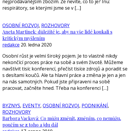
nejprodávanějším zbožím. Že nevíte, co to je? Inu:
respirátory, se kterými jsme se v […]
OSOBNÍ ROZVOJ
,
ROZHOVORY
Aneta Martinek: důležité je, aby na vše lidé koukali s
kritickým myšlením
redakce
20. ledna 2020
Osobní růst je velmi široký pojem. Je to vlastně nikdy
nekončící proces práce na sobě a svém životě. Můžeme
navštívit tisíc konferencí, přečíst tisíce zdrojů a poradit se
s desítami koučů. Ale ta hlavní práce a změna je jen a jen
na nás samotných. Pokud jste připraveni na sobě
pracovat, začněte hned. Třeba na konferenci […]
BYZNYS
,
EVENTY
,
OSOBNÍ ROZVOJ
,
PODNIKÁNÍ
,
ROZHOVORY
Barbora Vacková: Co můžu změnit, změním, co nemůžu,
poučím se z toho a jdu dál