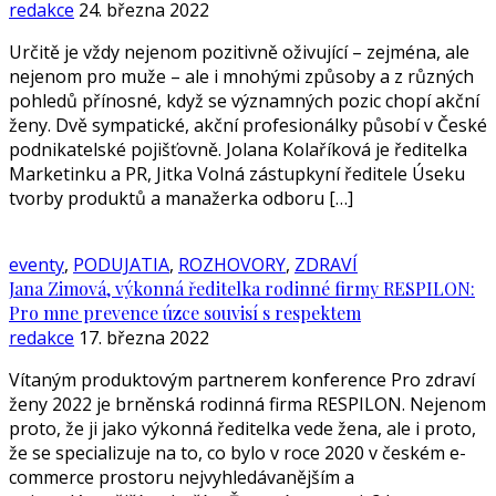
redakce
24. března 2022
Určitě je vždy nejenom pozitivně oživující – zejména, ale
nejenom pro muže – ale i mnohými způsoby a z různých
pohledů přínosné, když se významných pozic chopí akční
ženy. Dvě sympatické, akční profesionálky působí v České
podnikatelské pojišťovně. Jolana Kolaříková je ředitelka
Marketinku a PR, Jitka Volná zástupkyní ředitele Úseku
tvorby produktů a manažerka odboru […]
eventy
,
PODUJATIA
,
ROZHOVORY
,
ZDRAVÍ
Jana Zimová, výkonná ředitelka rodinné firmy RESPILON:
Pro mne prevence úzce souvisí s respektem
redakce
17. března 2022
Vítaným produktovým partnerem konference Pro zdraví
ženy 2022 je brněnská rodinná firma RESPILON. Nejenom
proto, že ji jako výkonná ředitelka vede žena, ale i proto,
že se specializuje na to, co bylo v roce 2020 v českém e-
commerce prostoru nejvyhledávanějším a