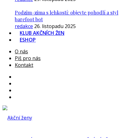
Podzim–zima s lehkostí: objevte pohodlí a styl
barefoot bot
redakce
26. listopadu 2025
KLUB AKČNÍCH ŽEN
ESHOP
O nás
Piš pro nás
Kontakt