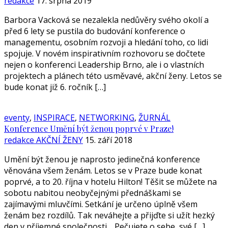
redakce
17. srpna 2019
Barbora Vacková se nezalekla nedůvěry svého okolí a
před 6 lety se pustila do budování konference o
managementu, osobním rozvoji a hledání toho, co lidi
spojuje. V novém inspirativním rozhovoru se dočtete
nejen o konferenci Leadership Brno, ale i o vlastních
projektech a plánech této usměvavé, akční ženy. Letos se
bude konat již 6. ročník […]
eventy
,
INSPIRACE
,
NETWORKING
,
ŽURNÁL
Konference Umění být ženou poprvé v Praze!
redakce AKČNÍ ŽENY
15. září 2018
Umění být ženou je naprosto jedinečná konference
věnována všem ženám. Letos se v Praze bude konat
poprvé, a to 20. října v hotelu Hilton! Těšit se můžete na
sobotu nabitou neobyčejnými přednáškami se
zajímavými mluvčími. Setkání je určeno úplně všem
ženám bez rozdílů. Tak neváhejte a přijďte si užít hezký
den v příjemné společnosti. Pečujete o sebe, své […]