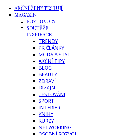
AKČNÍ ŽENY TESTUJÍ
MAGAZÍN
ROZHOVORY
SOUTĚŽE
INSPIRACE
TRENDY
PR ČLÁNKY
MÓDA A STYL
AKČNÍ TIPY
BLOG
BEAUTY
ZDRAVÍ
DIZAJN
CESTOVÁNÍ
SPORT
INTERIÉR
KNIHY
KURZY
NETWORKING
OSOBNÍ ROZVOJ