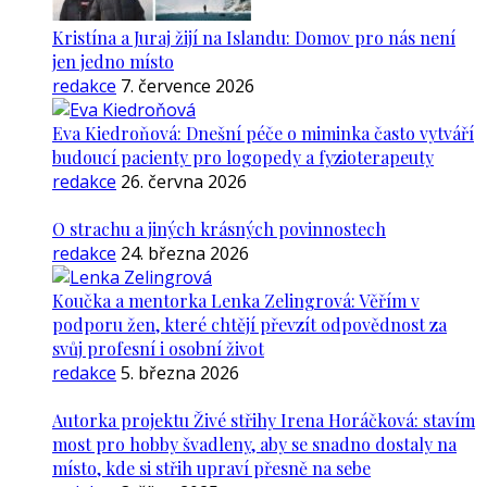
Kristína a Juraj žijí na Islandu: Domov pro nás není
jen jedno místo
redakce
7. července 2026
Eva Kiedroňová: Dnešní péče o miminka často vytváří
budoucí pacienty pro logopedy a fyzioterapeuty
redakce
26. června 2026
O strachu a jiných krásných povinnostech
redakce
24. března 2026
Koučka a mentorka Lenka Zelingrová: Věřím v
podporu žen, které chtějí převzít odpovědnost za
svůj profesní i osobní život
redakce
5. března 2026
Autorka projektu Živé střihy Irena Horáčková: stavím
most pro hobby švadleny, aby se snadno dostaly na
místo, kde si střih upraví přesně na sebe