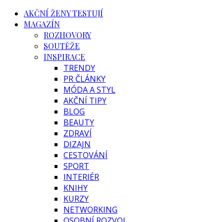
AKČNÍ ŽENY TESTUJÍ
MAGAZÍN
ROZHOVORY
SOUTĚŽE
INSPIRACE
TRENDY
PR ČLÁNKY
MÓDA A STYL
AKČNÍ TIPY
BLOG
BEAUTY
ZDRAVÍ
DIZAJN
CESTOVÁNÍ
SPORT
INTERIÉR
KNIHY
KURZY
NETWORKING
OSOBNÍ ROZVOJ