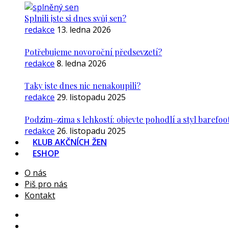
Splnili jste si dnes svůj sen?
redakce
13. ledna 2026
Potřebujeme novoroční předsevzetí?
redakce
8. ledna 2026
Taky jste dnes nic nenakoupili?
redakce
29. listopadu 2025
Podzim–zima s lehkostí: objevte pohodlí a styl barefoo
redakce
26. listopadu 2025
KLUB AKČNÍCH ŽEN
ESHOP
O nás
Piš pro nás
Kontakt