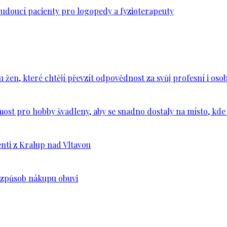
budoucí pacienty pro logopedy a fyzioterapeuty
en, které chtějí převzít odpovědnost za svůj profesní i osob
ost pro hobby švadleny, aby se snadno dostaly na místo, kde 
nti z Kralup nad Vltavou
š způsob nákupu obuvi