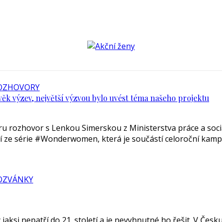
OZHOVORY
k výzev, největší výzvou bylo uvést téma našeho projektu
rozhovor s Lenkou Simerskou z Ministerstva práce a sociál
í ze série #Wonderwomen, která je součástí celoroční kampa
OZVÁNKY
aksi nepatří do 21. století a je nevyhnutné ho řešit. V Česk