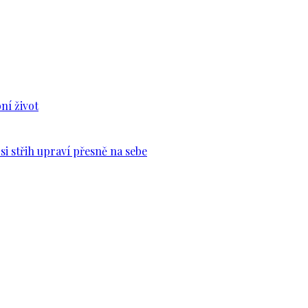
ní život
si střih upraví přesně na sebe