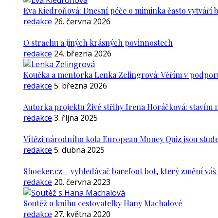
Eva Kiedroňová: Dnešní péče o miminka často vytváří 
redakce
26. června 2026
O strachu a jiných krásných povinnostech
redakce
24. března 2026
Koučka a mentorka Lenka Zelingrová: Věřím v podporu ž
redakce
5. března 2026
Autorka projektu Živé střihy Irena Horáčková: stavím m
redakce
3. října 2025
Vítězi národního kola European Money Quiz jsou stude
redakce
5. dubna 2025
Shoeker.cz – vyhledávač barefoot bot, který změní vá
redakce
20. června 2023
Soutěž o knihu cestovatelky Hany Machalové
redakce
27. května 2020