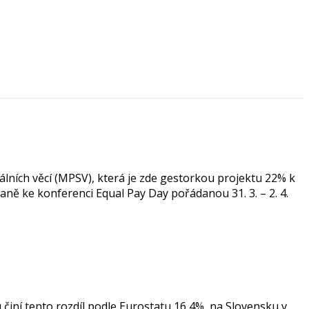
ních věcí (MPSV), která je zde gestorkou projektu 22% k
ně ke konferenci Equal Pay Day pořádanou 31. 3. – 2. 4.
u činí tento rozdíl podle Eurostatu 16,4%, na Slovensku v