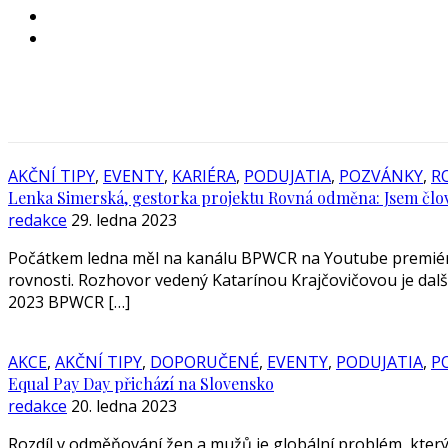
AKČNÍ TIPY
,
EVENTY
,
KARIÉRA
,
PODUJATIA
,
POZVÁNKY
,
R
Lenka Simerská, gestorka projektu Rovná odměna: Jsem člově
redakce
29. ledna 2023
Počátkem ledna měl na kanálu BPWCR na Youtube premiéru 
rovnosti. Rozhovor vedený Katarínou Krajčovičovou je dalš
2023 BPWCR […]
AKCE
,
AKČNÍ TIPY
,
DOPORUČENÉ
,
EVENTY
,
PODUJATIA
,
P
Equal Pay Day přichází na Slovensko
redakce
20. ledna 2023
Rozdíl v odměňování žen a mužů je globální problém, který j