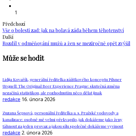
1
Předchozí
Vše o bolesti zad: jak na bolavá záda během těhotenství
Další
Rozdíl v odměňování mužů a žen se meziročně opět zvýšil
Může se hodit
Lidija Kovařík, generální ředitelka zážitkového konceptu Pilsner
Urquell: The Original Beer Experience Prague: skutečná změna
nezačíná statistikou, ale rozhodnutím něco dělat jinak
redakce
16. února 2026
Zuzana Šepsová, personální ředitelka a. s. Pražské vodovody a
kanalizace: osobně mě velmi překvapilo, jak dokážeme jako ženy
táhnout za jeden provaz a jakou sílu společně dokážeme vyvinout
redakce
2. února 2026