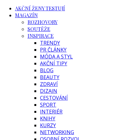
AKČNÍ ŽENY TESTUJÍ
MAGAZÍN
ROZHOVORY
SOUTĚŽE
INSPIRACE
TRENDY
PR ČLÁNKY
MÓDA A STYL
AKČNÍ TIPY
BLOG
BEAUTY
ZDRAVÍ
DIZAJN
CESTOVÁNÍ
SPORT
INTERIÉR
KNIHY
KURZY
NETWORKING
OSOBNÍ ROZVOJ