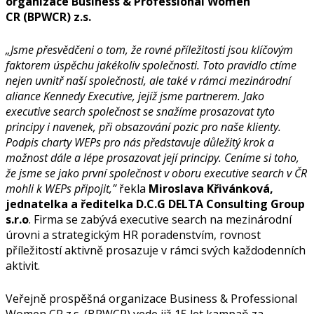
organizace Business & Professional Women
CR (BPWCR) z.s.
„Jsme přesvědčeni o tom, že rovné příležitosti jsou klíčovým
faktorem úspěchu jakékoliv společnosti. Toto pravidlo ctíme
nejen uvnitř naší společnosti, ale také v rámci mezinárodní
aliance Kennedy Executive, jejíž jsme partnerem. Jako
executive search společnost se snažíme prosazovat tyto
principy i navenek, při obsazování pozic pro naše klienty.
Podpis charty WEPs pro nás představuje důležitý krok a
možnost dále a lépe prosazovat její principy. Ceníme si toho,
že jsme se jako první společnost v oboru executive search v ČR
mohli k WEPs připojit,”
řekla
Miroslava Křivánková,
jednatelka a ředitelka D.C.G DELTA Consulting Group
s.r.o
. Firma se zabývá executive search na mezinárodní
úrovni a strategickým HR poradenstvím, rovnost
příležitostí aktivně prosazuje v rámci svých každodenních
aktivit.
Veřejně prospěšná organizace Business & Professional
Women CR z.s. (BPWCR) vede již 15 let kampaň za