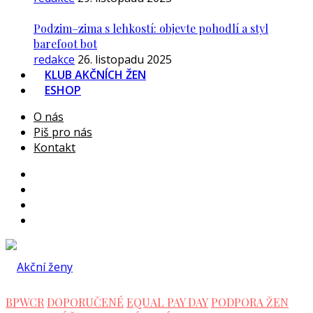
Podzim–zima s lehkostí: objevte pohodlí a styl
barefoot bot
redakce
26. listopadu 2025
KLUB AKČNÍCH ŽEN
ESHOP
O nás
Piš pro nás
Kontakt
BPWCR
DOPORUČENÉ
EQUAL PAY DAY
PODPORA ŽEN