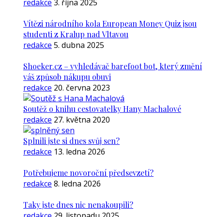
redakce
3. října 2025
Vítězi národního kola European Money Quiz jsou
studenti z Kralup nad Vltavou
redakce
5. dubna 2025
Shoeker.cz – vyhledávač barefoot bot, který změní
váš způsob nákupu obuvi
redakce
20. června 2023
Soutěž o knihu cestovatelky Hany Machalové
redakce
27. května 2020
Splnili jste si dnes svůj sen?
redakce
13. ledna 2026
Potřebujeme novoroční předsevzetí?
redakce
8. ledna 2026
Taky jste dnes nic nenakoupili?
redakce
29. listopadu 2025