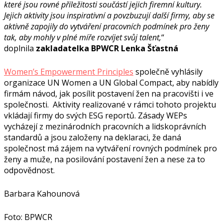
které jsou rovné příležitosti součástí jejich firemní kultury.
Jejich aktivity jsou inspirativní a povzbuzují další firmy, aby se
aktivně zapojily do vytváření pracovních podmínek pro ženy
tak, aby mohly v plné míře rozvíjet svůj talent,
“
doplnila
zakladatelka BPWCR Lenka Šťastná
Women’s Empowerment Principles
společně vyhlásily
organizace UN Women a UN Global Compact, aby nabídly
firmám návod, jak posílit postavení žen na pracovišti i ve
společnosti. Aktivity realizované v rámci tohoto projektu
vkládají firmy do svých ESG reportů. Zásady WEPs
vycházejí z mezinárodních pracovních a lidskoprávních
standardů a jsou založeny na deklaraci, že daná
společnost má zájem na vytváření rovných podmínek pro
ženy a muže, na posilování postavení žen a nese za to
odpovědnost.
Barbara Kahounová
Foto: BPWCR