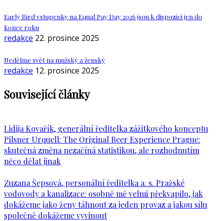
Early Bird vstupenky na Equal Pay Day 2026 jsou k dispozici jen do
konce roku
redakce
22. prosince 2025
Nedělme svět na mužský a ženský
redakce
12. prosince 2025
Související články
Lidija Kovařík, generální ředitelka zážitkového konceptu
Pilsner Urquell: The Original Beer Experience Prague:
skutečná změna nezačíná statistikou, ale rozhodnutím
něco dělat jinak
Zuzana Šepsová, personální ředitelka a. s. Pražské
vodovody a kanalizace: osobně mě velmi překvapilo, jak
dokážeme jako ženy táhnout za jeden provaz a jakou sílu
společně dokážeme vyvinout