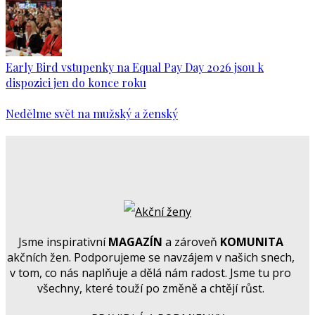
Early Bird vstupenky na Equal Pay Day 2026 jsou k
dispozici jen do konce roku
Nedělme svět na mužský a ženský
Jsme inspirativní
MAGAZÍN
a zároveň
KOMUNITA
akčních žen. Podporujeme se navzájem v našich snech,
v tom, co nás naplňuje a dělá nám radost. Jsme tu pro
všechny, které touží po změně a chtějí růst.