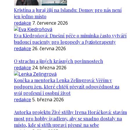
Kristína a Juraj žijí na Islandu: Domov pro nás není
jen jedno místo
redakce
7. července 2026
Eva Kiedroňová: Dnešní péče o miminka často vytváří
budoucí pacienty pro logopedy a fyzioterapeuty
redakce
26. června 2026
O strachu a jiných krásných povinnostech
redakce
24. března 2026
Koučka a mentorka Lenka Zelingrová: Věřím v
podporu žen, které chtějí převzít odpovědnost za
svůj profesní i osobní život
redakce
5. března 2026
Autorka projektu Živé střihy Irena Horáčková: stavím
most pro hobby švadleny, aby se snadno dostaly na
místo, kde si střih upraví přesně na sebe