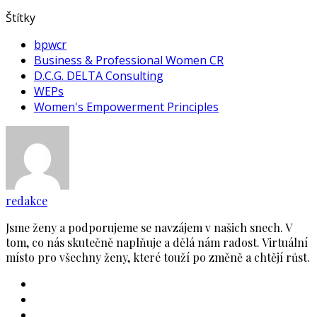
Štítky
bpwcr
Business & Professional Women CR
D.C.G. DELTA Consulting
WEPs
Women's Empowerment Principles
redakce
Jsme ženy a podporujeme se navzájem v našich snech. V
tom, co nás skutečně naplňuje a dělá nám radost. Virtuální
místo pro všechny ženy, které touží po změně a chtějí růst.