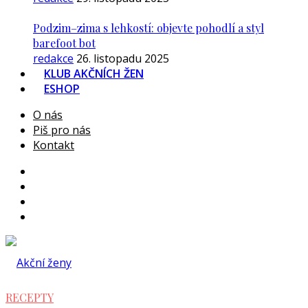
Podzim–zima s lehkostí: objevte pohodlí a styl
barefoot bot
redakce
26. listopadu 2025
KLUB AKČNÍCH ŽEN
ESHOP
O nás
Piš pro nás
Kontakt
RECEPTY