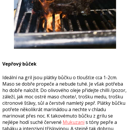
Vepřový bůček
Ideální na gril jsou plátky bůčku o tloušťce cca 1-2cm.
Maso se dobře propeče a nebude tuhé. Je však potřeba
ho dobře naložit. Do olivového oleje přidejte chilli /pozor,
záleží, jak moc ostré maso chcete/, trošku medu, trošku
citronové šťávy, sůl a čerstvě namletý pepř. Plátky bůčku
potřete několikrát marinádou a nechte v chladu
marinovat přes noc. K takovémuto bůčku z grilu se
nejlépe hodí suché červené
Mukuzani
s tóny pepře a
tabáku a intenzivní tříslovinou. A stejně tak dobrou