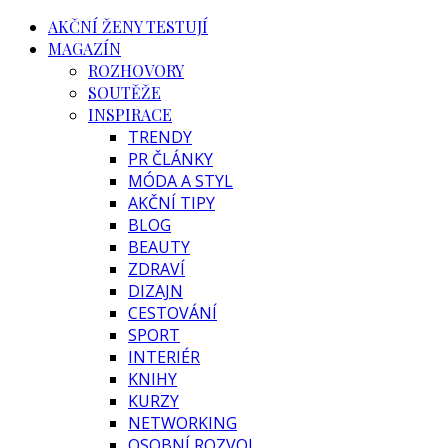
AKČNÍ ŽENY TESTUJÍ
MAGAZÍN
ROZHOVORY
SOUTĚŽE
INSPIRACE
TRENDY
PR ČLÁNKY
MÓDA A STYL
AKČNÍ TIPY
BLOG
BEAUTY
ZDRAVÍ
DIZAJN
CESTOVÁNÍ
SPORT
INTERIÉR
KNIHY
KURZY
NETWORKING
OSOBNÍ ROZVOJ