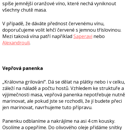
spíše jemnější oranžové víno, které nechá vyniknout
všechny chutě masa.
V případě, že dáváte přednost červenému vínu,
doporučujeme volit lehčí červené s jemnou tříslovinou.
Mezi taková vína patří například
Saperavi
nebo
Alexandrouli
.
Vepřová panenka
„Královna grilování“. Dá se dělat na plátky nebo i v celku,
záleží na náladě a počtu hostů. Vzhledem ke struktuře a
výjimečnosti masa, vepřová panenka nepotřebuje nutně
marinovat, ale pokud jste se rozhodli, že jí budete přeci
jen marinovat, navrhujeme tuto přípravu.
Panenku odblaníme a nakrájíme na asi 4 cm kousky.
Osolíme a opepříme. Do olivového oleje přidáme snítky