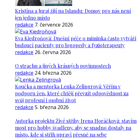
Kristína a Juraj žijí na Islandu: Domov pro nás není
jen jedno místo
redakce
7. července 2026
Eva Kiedroňová: Dnešní péče o miminka často vytváří
budoucí pacienty pro logopedy a fyzioterapeuty
redakce
26. června 2026
O strachu a jiných krásných povinnostech
redakce
24. března 2026
Koučka a mentorka Lenka Zelingrová: Věřím v
podporu žen, které chtějí převzít odpovědnost za
svůj profesní i osobní život
redakce
5. března 2026
Autorka projektu Živé střihy Irena Horáčková: stavím
most pro hobby švadleny, aby se snadno dostaly na
místo, kde si střih upraví přesně na sebe