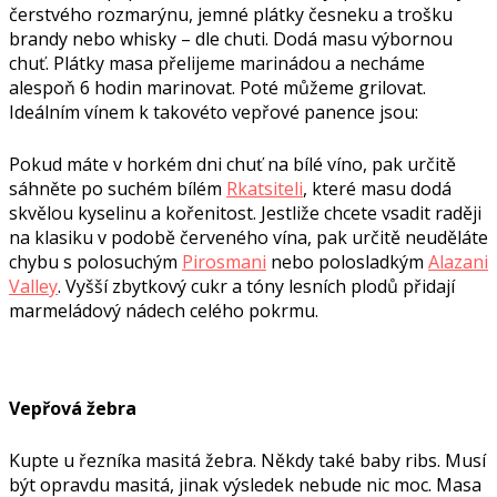
čerstvého rozmarýnu, jemné plátky česneku a trošku
brandy nebo whisky – dle chuti. Dodá masu výbornou
chuť. Plátky masa přelijeme marinádou a necháme
alespoň 6 hodin marinovat. Poté můžeme grilovat.
Ideálním vínem k takovéto vepřové panence jsou:
Pokud máte v horkém dni chuť na bílé víno, pak určitě
sáhněte po suchém bílém
Rkatsiteli
, které masu dodá
skvělou kyselinu a kořenitost. Jestliže chcete vsadit raději
na klasiku v podobě červeného vína, pak určitě neuděláte
chybu s polosuchým
Pirosmani
nebo polosladkým
Alazani
Valley
. Vyšší zbytkový cukr a tóny lesních plodů přidají
marmeládový nádech celého pokrmu.
Vepřová žebra
Kupte u řezníka masitá žebra. Někdy také baby ribs. Musí
být opravdu masitá, jinak výsledek nebude nic moc. Masa