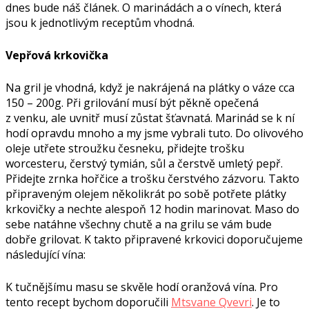
dnes bude náš článek. O marinádách a o vínech, která
jsou k jednotlivým receptům vhodná.
Vepřová krkovička
Na gril je vhodná, když je nakrájená na plátky o váze cca
150 – 200g. Při grilování musí být pěkně opečená
z venku, ale uvnitř musí zůstat šťavnatá. Marinád se k ní
hodí opravdu mnoho a my jsme vybrali tuto. Do olivového
oleje utřete stroužku česneku, přidejte trošku
worcesteru, čerstvý tymián, sůl a čerstvě umletý pepř.
Přidejte zrnka hořčice a trošku čerstvého zázvoru. Takto
připraveným olejem několikrát po sobě potřete plátky
krkovičky a nechte alespoň 12 hodin marinovat. Maso do
sebe natáhne všechny chutě a na grilu se vám bude
dobře grilovat. K takto připravené krkovici doporučujeme
následující vína:
K tučnějšímu masu se skvěle hodí oranžová vína. Pro
tento recept bychom doporučili
Mtsvane Qvevri
. Je to