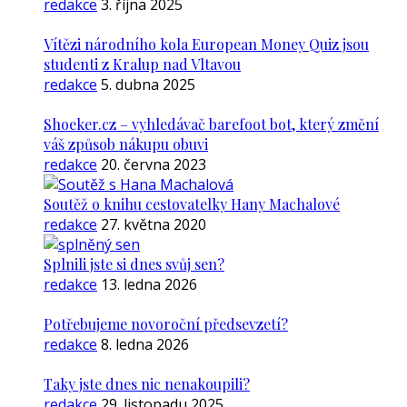
redakce
3. října 2025
Vítězi národního kola European Money Quiz jsou
studenti z Kralup nad Vltavou
redakce
5. dubna 2025
Shoeker.cz – vyhledávač barefoot bot, který změní
váš způsob nákupu obuvi
redakce
20. června 2023
Soutěž o knihu cestovatelky Hany Machalové
redakce
27. května 2020
Splnili jste si dnes svůj sen?
redakce
13. ledna 2026
Potřebujeme novoroční předsevzetí?
redakce
8. ledna 2026
Taky jste dnes nic nenakoupili?
redakce
29. listopadu 2025