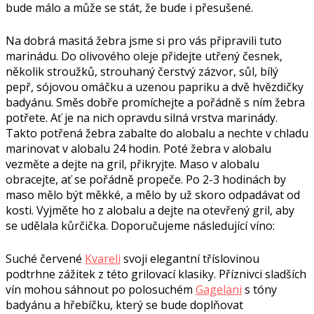
bude málo a může se stát, že bude i přesušené.
Na dobrá masitá žebra jsme si pro vás připravili tuto
marinádu. Do olivového oleje přidejte utřený česnek,
několik stroužků, strouhaný čerstvý zázvor, sůl, bílý
pepř, sójovou omáčku a uzenou papriku a dvě hvězdičky
badyánu. Směs dobře promíchejte a pořádně s ním žebra
potřete. Ať je na nich opravdu silná vrstva marinády.
Takto potřená žebra zabalte do alobalu a nechte v chladu
marinovat v alobalu 24 hodin. Poté žebra v alobalu
vezměte a dejte na gril, přikryjte. Maso v alobalu
obracejte, ať se pořádně propeče. Po 2-3 hodinách by
maso mělo být měkké, a mělo by už skoro odpadávat od
kosti. Vyjměte ho z alobalu a dejte na otevřený gril, aby
se udělala kůrčička. Doporučujeme následující víno:
Suché červené
Kvareli
svoji elegantní tříslovinou
podtrhne zážitek z této grilovací klasiky. Příznivci sladších
vín mohou sáhnout po polosuchém
Gagelani
s tóny
badyánu a hřebíčku, který se bude doplňovat