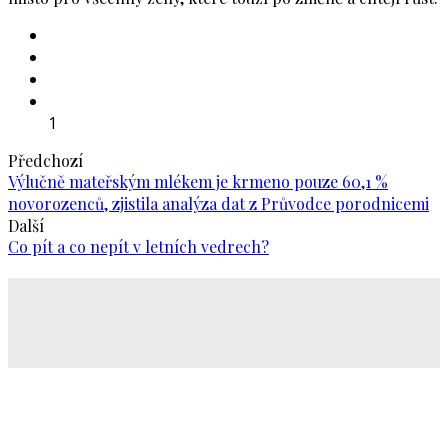
1
Předchozí
Výlučně mateřským mlékem je krmeno pouze 60,1 %
novorozenců, zjistila analýza dat z Průvodce porodnicemi
Další
Co pít a co nepít v letních vedrech?
Jsme inspirativní
MAGAZÍN
a zároveň
KOMUNITA