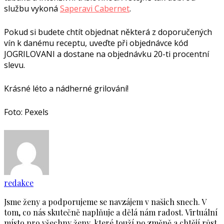
službu vykoná
Saperavi Cabernet
.
Pokud si budete chtít objednat některá z doporučených
vín k danému receptu, uveďte při objednávce kód
JOGRILOVANI a dostane na objednávku 20-ti procentní
slevu.
Krásné léto a nádherné grilování!
Foto: Pexels
redakce
Jsme ženy a podporujeme se navzájem v našich snech. V
tom, co nás skutečně naplňuje a dělá nám radost. Virtuální
místo pro všechny ženy, které touží po změně a chtějí růst.