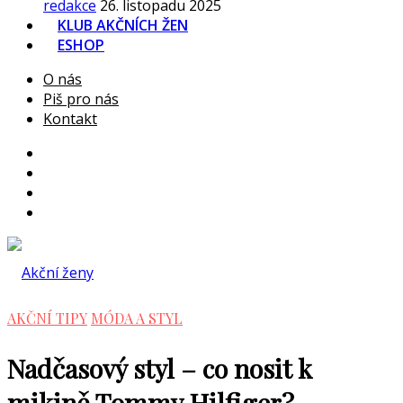
redakce
26. listopadu 2025
KLUB AKČNÍCH ŽEN
ESHOP
O nás
Piš pro nás
Kontakt
AKČNÍ TIPY
MÓDA A STYL
Nadčasový styl – co nosit k
mikině Tommy Hilfiger?