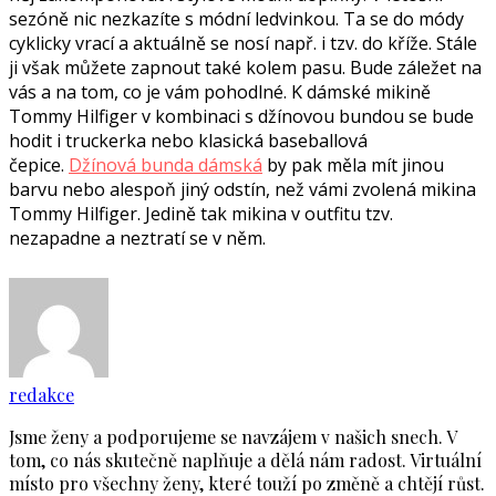
sezóně nic nezkazíte s módní ledvinkou. Ta se do módy
cyklicky vrací a aktuálně se nosí např. i tzv. do kříže. Stále
ji však můžete zapnout také kolem pasu. Bude záležet na
vás a na tom, co je vám pohodlné. K dámské mikině
Tommy Hilfiger v kombinaci s džínovou bundou se bude
hodit i truckerka nebo klasická baseballová
čepice.
Džínová bunda dámská
by pak měla mít jinou
barvu nebo alespoň jiný odstín, než vámi zvolená mikina
Tommy Hilfiger. Jedině tak mikina v outfitu tzv.
nezapadne a neztratí se v něm.
redakce
Jsme ženy a podporujeme se navzájem v našich snech. V
tom, co nás skutečně naplňuje a dělá nám radost. Virtuální
místo pro všechny ženy, které touží po změně a chtějí růst.