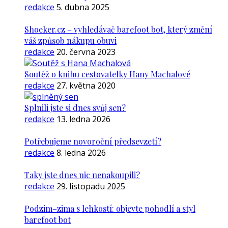
redakce
5. dubna 2025
Shoeker.cz – vyhledávač barefoot bot, který změní
váš způsob nákupu obuvi
redakce
20. června 2023
Soutěž o knihu cestovatelky Hany Machalové
redakce
27. května 2020
Splnili jste si dnes svůj sen?
redakce
13. ledna 2026
Potřebujeme novoroční předsevzetí?
redakce
8. ledna 2026
Taky jste dnes nic nenakoupili?
redakce
29. listopadu 2025
Podzim–zima s lehkostí: objevte pohodlí a styl
barefoot bot