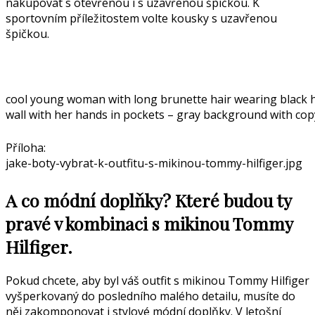
nakupovat s otevřenou i s uzavřenou špičkou. K
sportovním příležitostem volte kousky s uzavřenou
špičkou.
cool young woman with long brunette hair wearing black 
wall with her hands in pockets – gray background with cop
Příloha:
jake-boty-vybrat-k-outfitu-s-mikinou-tommy-hilfiger.jpg
A co módní doplňky? Které budou ty
pravé v kombinaci s mikinou Tommy
Hilfiger.
Pokud chcete, aby byl váš outfit s mikinou Tommy Hilfiger
vyšperkovaný do posledního malého detailu, musíte do
něj zakomponovat i stylové módní doplňky. V letošní