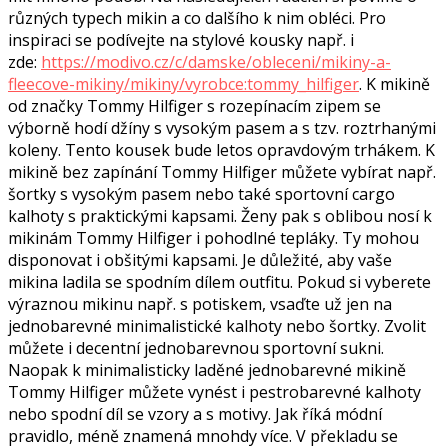
různých typech mikin a co dalšího k nim obléci. Pro
inspiraci se podívejte na stylové kousky např. i
zde:
https://modivo.cz/c/damske/obleceni/mikiny-a-
fleecove-mikiny/mikiny/vyrobce:tommy_hilfiger
. K mikině
od značky Tommy Hilfiger s rozepínacím zipem se
výborně hodí džíny s vysokým pasem a s tzv. roztrhanými
koleny. Tento kousek bude letos opravdovým trhákem. K
mikině bez zapínání Tommy Hilfiger můžete vybírat např.
šortky s vysokým pasem nebo také sportovní cargo
kalhoty s praktickými kapsami. Ženy pak s oblibou nosí k
mikinám Tommy Hilfiger i pohodlné tepláky. Ty mohou
disponovat i obšitými kapsami. Je důležité, aby vaše
mikina ladila se spodním dílem outfitu. Pokud si vyberete
výraznou mikinu např. s potiskem, vsaďte už jen na
jednobarevné minimalistické kalhoty nebo šortky. Zvolit
můžete i decentní jednobarevnou sportovní sukni.
Naopak k minimalisticky laděné jednobarevné mikině
Tommy Hilfiger můžete vynést i pestrobarevné kalhoty
nebo spodní díl se vzory a s motivy. Jak říká módní
pravidlo, méně znamená mnohdy více. V překladu se