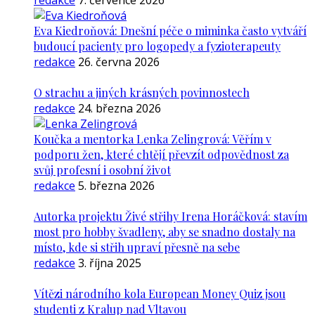
redakce
7. července 2026
Eva Kiedroňová: Dnešní péče o miminka často vytváří
budoucí pacienty pro logopedy a fyzioterapeuty
redakce
26. června 2026
O strachu a jiných krásných povinnostech
redakce
24. března 2026
Koučka a mentorka Lenka Zelingrová: Věřím v
podporu žen, které chtějí převzít odpovědnost za
svůj profesní i osobní život
redakce
5. března 2026
Autorka projektu Živé střihy Irena Horáčková: stavím
most pro hobby švadleny, aby se snadno dostaly na
místo, kde si střih upraví přesně na sebe
redakce
3. října 2025
Vítězi národního kola European Money Quiz jsou
studenti z Kralup nad Vltavou