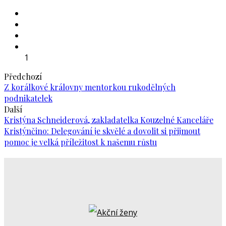
1
Předchozí
Z korálkové královny mentorkou rukodělných
podnikatelek
Další
Kristýna Schneiderová, zakladatelka Kouzelné Kanceláře
Kristýnčino: Delegování je skvělé a dovolit si přijmout
pomoc je velká příležitost k našemu růstu