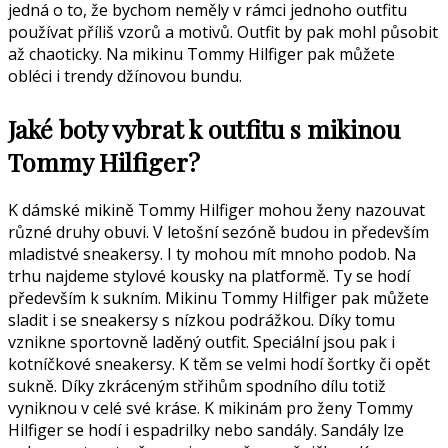
jedná o to, že bychom neměly v rámci jednoho outfitu
používat příliš vzorů a motivů. Outfit by pak mohl působit
až chaoticky. Na mikinu Tommy Hilfiger pak můžete
obléci i trendy džínovou bundu.
Jaké boty vybrat k outfitu s mikinou
Tommy Hilfiger?
K dámské mikině Tommy Hilfiger mohou ženy nazouvat
různé druhy obuvi. V letošní sezóně budou in především
mladistvé sneakersy. I ty mohou mít mnoho podob. Na
trhu najdeme stylové kousky na platformě. Ty se hodí
především k sukním. Mikinu Tommy Hilfiger pak můžete
sladit i se sneakersy s nízkou podrážkou. Díky tomu
vznikne sportovně laděný outfit. Speciální jsou pak i
kotníčkové sneakersy. K těm se velmi hodí šortky či opět
sukně. Díky zkráceným střihům spodního dílu totiž
vyniknou v celé své kráse. K mikinám pro ženy Tommy
Hilfiger se hodí i espadrilky nebo sandály. Sandály lze