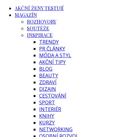
AKČNÍ ŽENY TESTUJÍ
MAGAZÍN
ROZHOVORY
SOUTĚŽE
INSPIRACE
TRENDY
PR ČLÁNKY
MÓDA A STYL
AKČNÍ TIPY
BLOG
BEAUTY
ZDRAVÍ
DIZAJN
CESTOVÁNÍ
SPORT
INTERIÉR
KNIHY
KURZY
NETWORKING
OSOBNÍ ROZVOJ