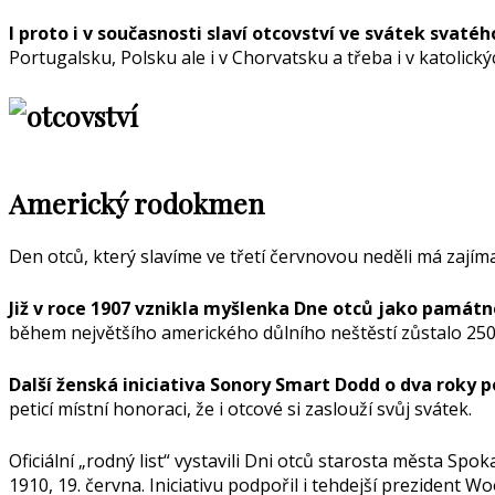
I proto i v současnosti slaví otcovství ve svátek svaté
Portugalsku, Polsku ale i v Chorvatsku a třeba i v katolický
Americký rodokmen
Den otců, který slavíme ve třetí červnovou neděli má zají
Již v roce 1907 vznikla myšlenka Dne otců jako památ
během největšího amerického důlního neštěstí zůstalo 250 
Další ženská iniciativa Sonory Smart Dodd o dva roky po
peticí místní honoraci, že i otcové si zaslouží svůj svátek.
Oficiální „rodný list“ vystavili Dni otců starosta města S
1910, 19. června. Iniciativu podpořil i tehdejší prezident 