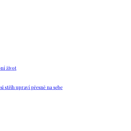
ní život
si střih upraví přesně na sebe