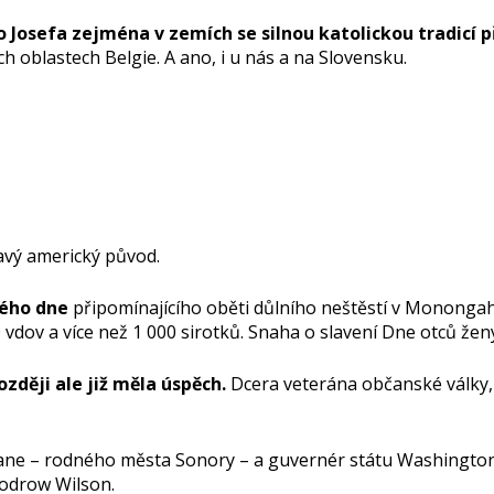
ho Josefa zejména v zemích se silnou katolickou tradicí 
ch oblastech Belgie. A ano, i u nás a na Slovensku.
mavý americký původ.
ného dne
připomínajícího oběti důlního neštěstí v Monongahu
vdov a více než 1 000 sirotků. Snaha o slavení Dne otců že
zději ale již měla úspěch.
Dcera veterána občanské války, k
pokane – rodného města Sonory – a guvernér státu Washington 
Woodrow Wilson.