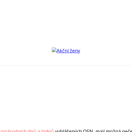
ezinárodních dnů a týdnů
vyhlášených OSN, mají možná neček