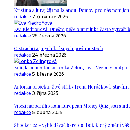
Kristína a Juraj žijí na Islandu: Domov pro nás není je
redakce
7. července 2026
Eva Kiedroňová: Dnešní péče o miminka často vytváří 
redakce
26. června 2026
O strachu a jiných krásných povinnostech
redakce
24. března 2026
Koučka a mentorka Lenka Zelingrová: Věřím v podporu ž
redakce
5. března 2026
Autorka projektu Živé střihy Irena Horáčková: stavím m
redakce
3. října 2025
Vítězi národního kola European Money Quiz jsou stude
redakce
5. dubna 2025
Shoeker.cz – vyhledávač barefoot bot, který změní vá