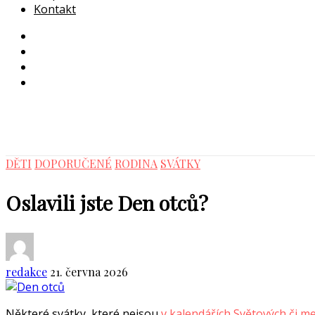
Kontakt
DĚTI
DOPORUČENÉ
RODINA
SVÁTKY
Oslavili jste Den otců?
redakce
21. června 2026
Některé svátky, které nejsou
v kalendářích Světových či m