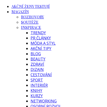
AKČNÍ ŽENY TESTUJÍ
MAGAZÍN
ROZHOVORY
SOUTĚŽE
INSPIRACE
TRENDY
PR ČLÁNKY
MÓDA A STYL
AKČNÍ TIPY
BLOG
BEAUTY
ZDRAVÍ
DIZAJN
CESTOVÁNÍ
SPORT
INTERIÉR
KNIHY
KURZY
NETWORKING
OSOBNÍ ROZVOJ