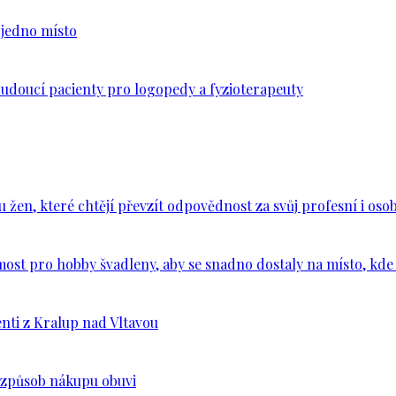
n jedno místo
budoucí pacienty pro logopedy a fyzioterapeuty
en, které chtějí převzít odpovědnost za svůj profesní i osob
ost pro hobby švadleny, aby se snadno dostaly na místo, kde 
nti z Kralup nad Vltavou
š způsob nákupu obuvi