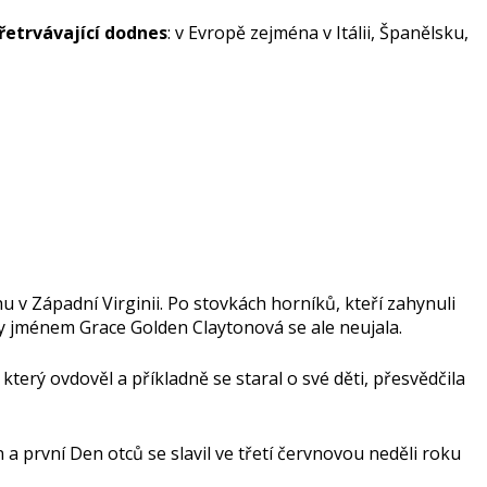
přetrvávající dodnes
: v Evropě zejména v Itálii, Španělsku,
 v Západní Virginii. Po stovkách horníků, kteří zahynuli
ny jménem Grace Golden Claytonová se ale neujala.
terý ovdověl a příkladně se staral o své děti, přesvědčila
a první Den otců se slavil ve třetí červnovou neděli roku