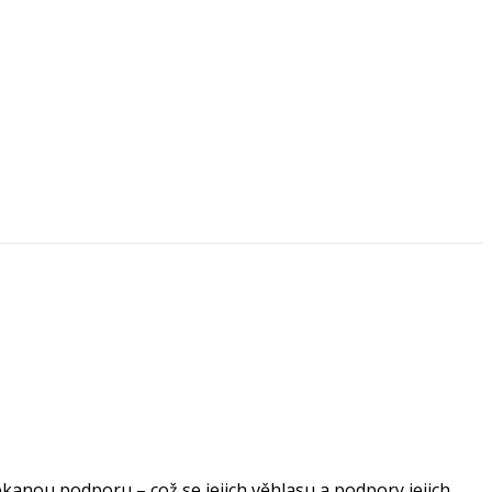
anou podporu – což se jejich věhlasu a podpory jejich