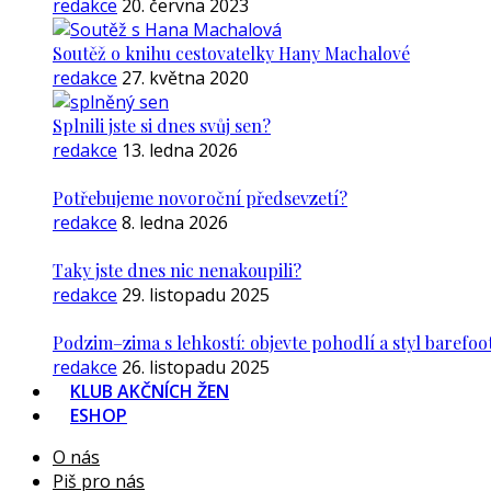
redakce
20. června 2023
Soutěž o knihu cestovatelky Hany Machalové
redakce
27. května 2020
Splnili jste si dnes svůj sen?
redakce
13. ledna 2026
Potřebujeme novoroční předsevzetí?
redakce
8. ledna 2026
Taky jste dnes nic nenakoupili?
redakce
29. listopadu 2025
Podzim–zima s lehkostí: objevte pohodlí a styl barefoo
redakce
26. listopadu 2025
KLUB AKČNÍCH ŽEN
ESHOP
O nás
Piš pro nás