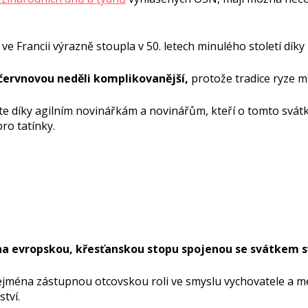
e Francii výrazně stoupla v 50. letech minulého století dí
í červnovou neděli komplikovanější,
protože tradice ryze m
e díky agilním novinářkám a novinářům, kteří o tomto svátku
pro tatínky.
na evropskou, křesťanskou stopu spojenou se svátkem s
zejména zástupnou otcovskou roli ve smyslu vychovatele a me
ství.