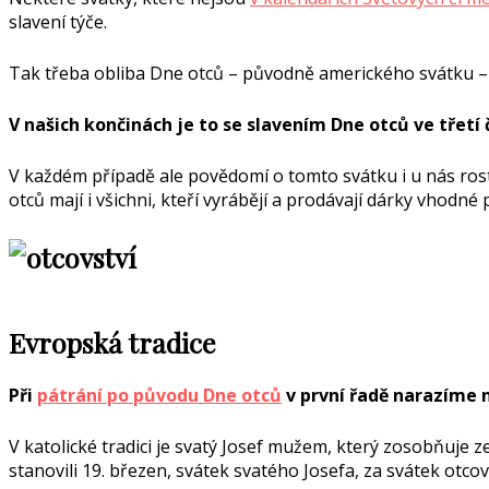
slavení týče.
Tak třeba obliba Dne otců – původně amerického svátku – v
V našich končinách je to se slavením Dne otců ve třet
V každém případě ale povědomí o tomto svátku i u nás rost
otců mají i všichni, kteří vyrábějí a prodávají dárky vhodné 
Evropská tradice
Při
pátrání po původu Dne otců
v první řadě narazíme 
V katolické tradici je svatý Josef mužem, který zosobňuje 
stanovili 19. březen, svátek svatého Josefa, za svátek otcov