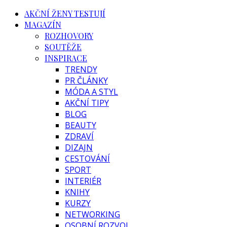
AKČNÍ ŽENY TESTUJÍ
MAGAZÍN
ROZHOVORY
SOUTĚŽE
INSPIRACE
TRENDY
PR ČLÁNKY
MÓDA A STYL
AKČNÍ TIPY
BLOG
BEAUTY
ZDRAVÍ
DIZAJN
CESTOVÁNÍ
SPORT
INTERIÉR
KNIHY
KURZY
NETWORKING
OSOBNÍ ROZVOJ