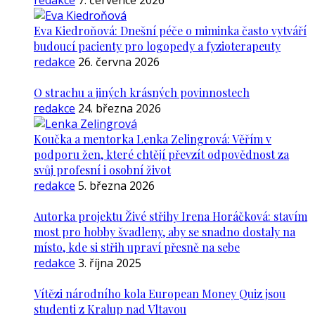
redakce
7. července 2026
Eva Kiedroňová: Dnešní péče o miminka často vytváří
budoucí pacienty pro logopedy a fyzioterapeuty
redakce
26. června 2026
O strachu a jiných krásných povinnostech
redakce
24. března 2026
Koučka a mentorka Lenka Zelingrová: Věřím v
podporu žen, které chtějí převzít odpovědnost za
svůj profesní i osobní život
redakce
5. března 2026
Autorka projektu Živé střihy Irena Horáčková: stavím
most pro hobby švadleny, aby se snadno dostaly na
místo, kde si střih upraví přesně na sebe
redakce
3. října 2025
Vítězi národního kola European Money Quiz jsou
studenti z Kralup nad Vltavou