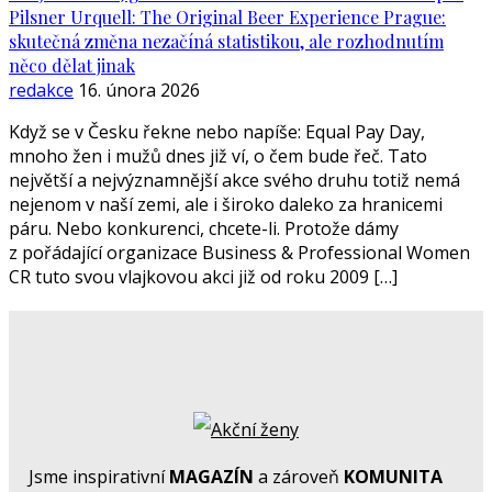
Pilsner Urquell: The Original Beer Experience Prague:
skutečná změna nezačíná statistikou, ale rozhodnutím
něco dělat jinak
redakce
16. února 2026
Když se v Česku řekne nebo napíše: Equal Pay Day,
mnoho žen i mužů dnes již ví, o čem bude řeč. Tato
největší a nejvýznamnější akce svého druhu totiž nemá
nejenom v naší zemi, ale i široko daleko za hranicemi
páru. Nebo konkurenci, chcete-li. Protože dámy
z pořádající organizace Business & Professional Women
CR tuto svou vlajkovou akci již od roku 2009 […]
Jsme inspirativní
MAGAZÍN
a zároveň
KOMUNITA