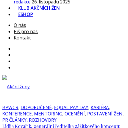
redakce
26. listopadu 2025
KLUB AKČNÍCH ŽEN
ESHOP
O nás
Piš pro nás
Kontakt
BPWCR
,
DOPORUČENÉ
,
EQUAL PAY DAY
,
KARIÉRA
,
KONFERENCE
,
MENTORING
,
OCENĚNÍ
,
POSTAVENÍ ŽEN
,
PR ČLÁNKY
,
ROZHOVORY
Lidija Kovařík, generální ředitelka zážitkového konceptu