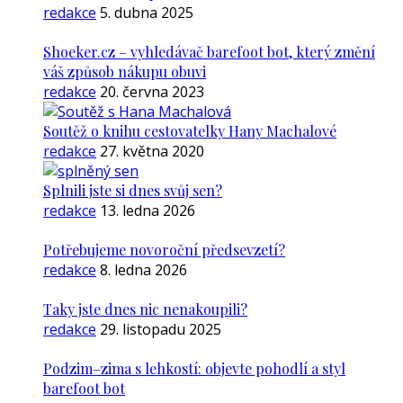
redakce
5. dubna 2025
Shoeker.cz – vyhledávač barefoot bot, který změní
váš způsob nákupu obuvi
redakce
20. června 2023
Soutěž o knihu cestovatelky Hany Machalové
redakce
27. května 2020
Splnili jste si dnes svůj sen?
redakce
13. ledna 2026
Potřebujeme novoroční předsevzetí?
redakce
8. ledna 2026
Taky jste dnes nic nenakoupili?
redakce
29. listopadu 2025
Podzim–zima s lehkostí: objevte pohodlí a styl
barefoot bot