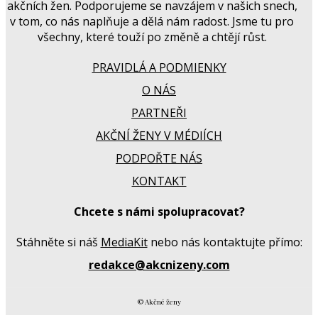
akčních žen. Podporujeme se navzájem v našich snech,
v tom, co nás naplňuje a dělá nám radost. Jsme tu pro
všechny, které touží po změně a chtějí růst.
PRAVIDLÁ A PODMIENKY
O NÁS
PARTNEŘI
AKČNÍ ŽENY V MÉDIÍCH
PODPOŘTE NÁS
KONTAKT
Chcete s námi spolupracovat?
Stáhněte si náš
MediaKit
nebo nás kontaktujte přímo:
redakce@akcnizeny.com
© Akčné ženy