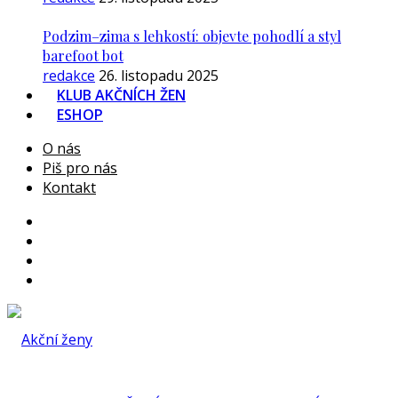
Podzim–zima s lehkostí: objevte pohodlí a styl
barefoot bot
redakce
26. listopadu 2025
KLUB AKČNÍCH ŽEN
ESHOP
O nás
Piš pro nás
Kontakt