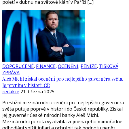
poletí v dubnu na světové klání v Paříži […]
DOPORUČENÉ
,
FINANCE
,
OCENĚNÍ
,
PENÍZE
,
TISKOVÁ
ZPRÁVA
Aleš Michl získal ocenění pro nejlepšího guvernéra světa.
Je prvním v historii ČR
redakce
21. března 2025
Prestižní mezinárodní ocenění pro nejlepšího guvernéra
světa putuje poprvé v historii do České republiky. Získal
jej guvernér České národní banky Aleš Michl.
Mezinárodní porota vyzdvihla zejména jeho mimořádné
odhodlání snížit inflaci a ochránit tak hodnotu peněz