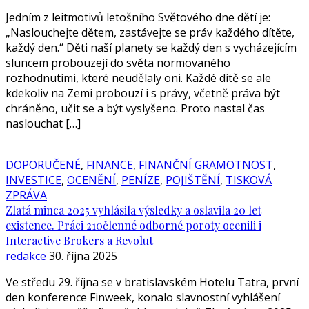
Jedním z leitmotivů letošního Světového dne dětí je:
„Naslouchejte dětem, zastávejte se práv každého dítěte,
každý den.“ Děti naší planety se každý den s vycházejícím
sluncem probouzejí do světa normovaného
rozhodnutími, které neudělaly oni. Každé dítě se ale
kdekoliv na Zemi probouzí i s právy, včetně práva být
chráněno, učit se a být vyslyšeno. Proto nastal čas
naslouchat […]
DOPORUČENÉ
,
FINANCE
,
FINANČNÍ GRAMOTNOST
,
INVESTICE
,
OCENĚNÍ
,
PENÍZE
,
POJIŠTĚNÍ
,
TISKOVÁ
ZPRÁVA
Zlatá minca 2025 vyhlásila výsledky a oslavila 20 let
existence. Práci 210členné odborné poroty ocenili i
Interactive Brokers a Revolut
redakce
30. října 2025
Ve středu 29. října se v bratislavském Hotelu Tatra, první
den konference Finweek, konalo slavnostní vyhlášení