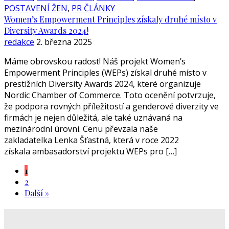
POSTAVENÍ ŽEN
,
PR ČLÁNKY
Women’s Empowerment Principles získaly druhé místo v
Diversity Awards 2024!
redakce
2. března 2025
Máme obrovskou radost! Náš projekt Women’s
Empowerment Principles (WEPs) získal druhé místo v
prestižních Diversity Awards 2024, které organizuje
Nordic Chamber of Commerce. Toto ocenění potvrzuje,
že podpora rovných příležitostí a genderové diverzity ve
firmách je nejen důležitá, ale také uznávaná na
mezinárodní úrovni. Cenu převzala naše
zakladatelka Lenka Šťastná, která v roce 2022
získala ambasadorství projektu WEPs pro […]
1
2
Další »