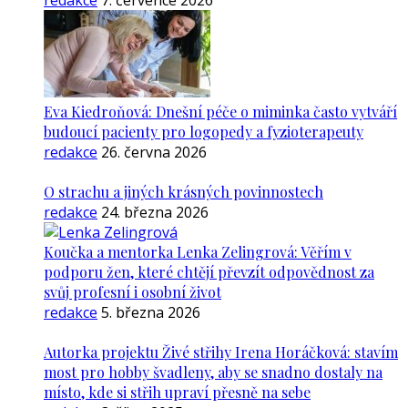
redakce
7. července 2026
Eva Kiedroňová: Dnešní péče o miminka často vytváří
budoucí pacienty pro logopedy a fyzioterapeuty
redakce
26. června 2026
O strachu a jiných krásných povinnostech
redakce
24. března 2026
Koučka a mentorka Lenka Zelingrová: Věřím v
podporu žen, které chtějí převzít odpovědnost za
svůj profesní i osobní život
redakce
5. března 2026
Autorka projektu Živé střihy Irena Horáčková: stavím
most pro hobby švadleny, aby se snadno dostaly na
místo, kde si střih upraví přesně na sebe