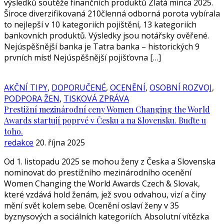
výsledků soutěže finančních produktů Zlatá minca 2025.
Široce diverzifikovaná 210členná odborná porota vybírala
to nejlepší v 10 kategoriích pojištění, 13 kategoriích
bankovních produktů. Výsledky jsou notářsky ověřené.
Nejúspěšnější banka je Tatra banka – historických 9
prvních míst! Nejúspěšnější pojišťovna […]
AKČNÍ TIPY
,
DOPORUČENÉ
,
OCENĚNÍ
,
OSOBNÍ ROZVOJ
,
PODPORA ŽEN
,
TISKOVÁ ZPRÁVA
Prestižní mezinárodní ceny Women Changing the World
Awards startují poprvé v Česku a na Slovensku. Buďte u
toho.
redakce
20. října 2025
Od 1. listopadu 2025 se mohou ženy z Česka a Slovenska
nominovat do prestižního mezinárodního ocenění
Women Changing the World Awards Czech & Slovak,
které vzdává hold ženám, jež svou odvahou, vizí a činy
mění svět kolem sebe. Ocenění oslaví ženy v 35
byznysových a sociálních kategoriích. Absolutní vítězka