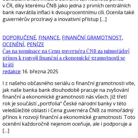
v ČR, díky kterému ČNB jako jedna z prvních centrálních
bank navrátila inflaci k dvouprocentnímu cíli. Ocenila také
guvernérův prozíravý a inovativní přístup […]
DOPORUČENÉ
,
FINANCE
,
FINANČNÍ GRAMOTNOST
,
OCENĚNÍ
,
PENÍZE
Čas na nominace na Cenu guvernéra ČNB za mimořádný
přínos k rozvoji finanční a ekonomické gramotnosti se
krátí
redakce
16. března 2025
I z našeho občasného seriálu o finanční gramotnosti víte,
jak naše banka bank dlouhodobě pracuje na zvyšování
finanční a ekonomické gramotnosti nás všech. Již třetí
rok je součástí „portfolia“ České národní banky v této
veledůležité oblasti i Cena guvernéra ČNB za mimořádný
přínos k rozvoji finanční a ekonomické gramotnosti. Toto
ocenění každoročně nejenom oceňuje, ale i podporuje a
[…]