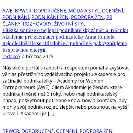
AWE
,
BPWCR
,
DOPORUČENÉ
,
MÓDA A STYL
,
OCENĚNÍ
,
PODNIKÁNÍ
,
PODNIKÁNÍ ŽEN
,
PODPORA ŽEN
,
PR
ČLÁNKY
,
ROZHOVORY
,
ŽIVOTNÍ STYL
Vítězka soutěže o nejlepší podnikatelský záměr 4. ročníku
Akademie pro začínající podnikatelky Anna Homola:
nejdůležitější je se cítit dobře a pohodlně, pak vyzařujeme
tu správnou energii
redakce
7. března 2025
Náš akční portál s radostí a respektem pomáhá zvyšovat
věhlas přestižního vzdělávacího projektu Akademie pro
začínající podnikatelky – Academy for Women
Entrepreneurs (AWE). Cílem Akademie je ženám, které
podnikají méně než 3 roky, nebo mají podnikatelský
nápad, poskytnout potřebné know-how a kontakty, aby
mohly svůj podnik rozjet, zlepšit nebo posunout na vyšší
úroveň. Akademii již […]
BPWCR
,
DOPORUČENÉ
,
OCENĚNÍ
,
PODPORA ŽEN
,