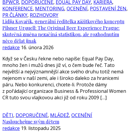
BPWCR
,
DOPORUČENÉ
,
EQUAL PAY DAY
,
KARIÉRA
,
KONFERENCE
,
MENTORING
,
OCENĚNÍ
,
POSTAVENÍ ŽEN
,
PR ČLÁNKY
,
ROZHOVORY
Lidija Kovařík, generální ředitelka zážitkového konceptu
Pilsner Urquell: The Original Beer Experience Prague:
skutečná změna nezačíná statistikou, ale rozhodnutím
něco dělat jinak
redakce
16. února 2026
Když se v Česku řekne nebo napíše: Equal Pay Day,
mnoho žen i mužů dnes již ví, o čem bude řeč. Tato
největší a nejvýznamnější akce svého druhu totiž nemá
nejenom v naší zemi, ale i široko daleko za hranicemi
páru. Nebo konkurenci, chcete-li. Protože dámy
z pořádající organizace Business & Professional Women
CR tuto svou vlajkovou akci již od roku 2009 […]
DĚTI
,
DOPORUČENÉ
,
MLÁDEŽ
,
OCENĚNÍ
Naslouchejme svým dětem
redakce
19. listopadu 2025