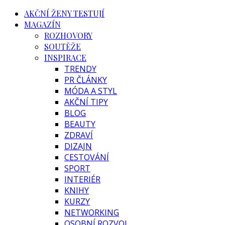
AKČNÍ ŽENY TESTUJÍ
MAGAZÍN
ROZHOVORY
SOUTĚŽE
INSPIRACE
TRENDY
PR ČLÁNKY
MÓDA A STYL
AKČNÍ TIPY
BLOG
BEAUTY
ZDRAVÍ
DIZAJN
CESTOVÁNÍ
SPORT
INTERIÉR
KNIHY
KURZY
NETWORKING
OSOBNÍ ROZVOJ