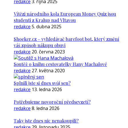
redakce
3. října 2025
Vítězi národního kola European Money Quiz jsou
studenti z Kralup nad Vltavou
redakce
5. dubna 2025
Shoeker.cz – vyhledávač barefoot bot, který změní
váš způsob nákupu obuvi
redakce
20. června 2023
Soutěž o knihu cestovatelky Hany Machalové
redakce
27. května 2020
Splnili jste si dnes svůj sen?
redakce
13. ledna 2026
Potřebujeme novoroční předsevzetí?
redakce
8. ledna 2026
Taky jste dnes nic nenakoupili?
redakce
29. listopadu 2025