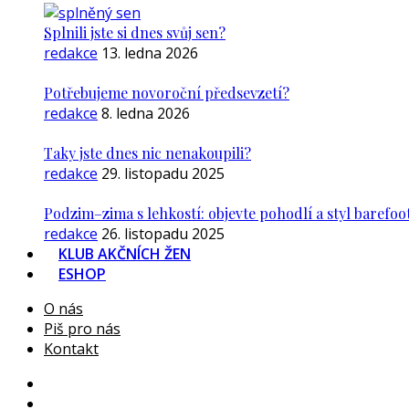
Splnili jste si dnes svůj sen?
redakce
13. ledna 2026
Potřebujeme novoroční předsevzetí?
redakce
8. ledna 2026
Taky jste dnes nic nenakoupili?
redakce
29. listopadu 2025
Podzim–zima s lehkostí: objevte pohodlí a styl barefoo
redakce
26. listopadu 2025
KLUB AKČNÍCH ŽEN
ESHOP
O nás
Piš pro nás
Kontakt