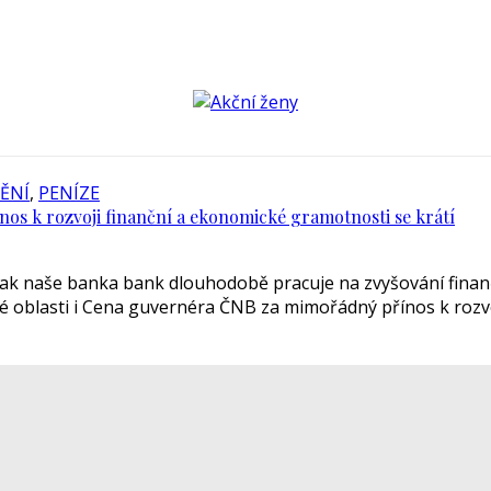
ĚNÍ
,
PENÍZE
s k rozvoji finanční a ekonomické gramotnosti se krátí
 jak naše banka bank dlouhodobě pracuje na zvyšování finanč
ité oblasti i Cena guvernéra ČNB za mimořádný přínos k roz