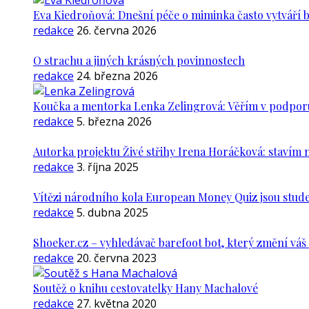
Eva Kiedroňová: Dnešní péče o miminka často vytváří 
redakce
26. června 2026
O strachu a jiných krásných povinnostech
redakce
24. března 2026
Koučka a mentorka Lenka Zelingrová: Věřím v podporu ž
redakce
5. března 2026
Autorka projektu Živé střihy Irena Horáčková: stavím m
redakce
3. října 2025
Vítězi národního kola European Money Quiz jsou stude
redakce
5. dubna 2025
Shoeker.cz – vyhledávač barefoot bot, který změní vá
redakce
20. června 2023
Soutěž o knihu cestovatelky Hany Machalové
redakce
27. května 2020