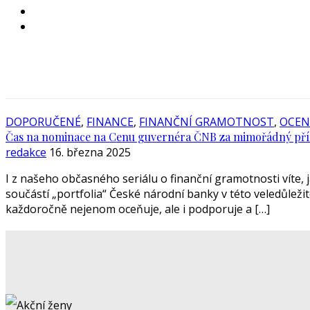
DOPORUČENÉ
,
FINANCE
,
FINANČNÍ GRAMOTNOST
,
OCEN
Čas na nominace na Cenu guvernéra ČNB za mimořádný příno
redakce
16. března 2025
I z našeho občasného seriálu o finanční gramotnosti víte,
součástí „portfolia“ České národní banky v této veledůlež
každoročně nejenom oceňuje, ale i podporuje a […]