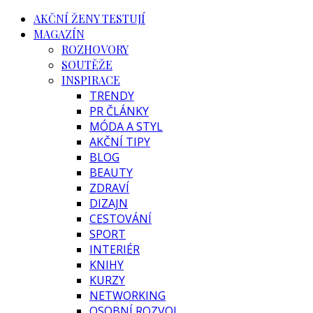
AKČNÍ ŽENY TESTUJÍ
MAGAZÍN
ROZHOVORY
SOUTĚŽE
INSPIRACE
TRENDY
PR ČLÁNKY
MÓDA A STYL
AKČNÍ TIPY
BLOG
BEAUTY
ZDRAVÍ
DIZAJN
CESTOVÁNÍ
SPORT
INTERIÉR
KNIHY
KURZY
NETWORKING
OSOBNÍ ROZVOJ