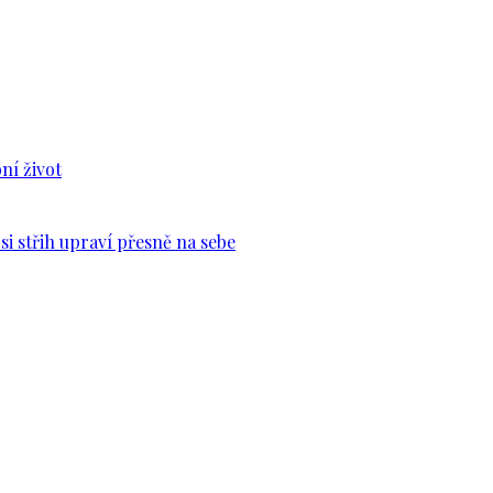
ní život
si střih upraví přesně na sebe