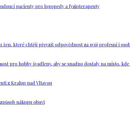
budoucí pacienty pro logopedy a fyzioterapeuty
en, které chtějí převzít odpovědnost za svůj profesní i osob
ost pro hobby švadleny, aby se snadno dostaly na místo, kde 
nti z Kralup nad Vltavou
š způsob nákupu obuvi