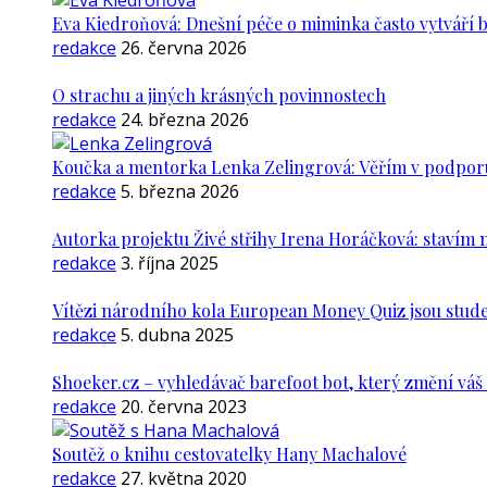
Eva Kiedroňová: Dnešní péče o miminka často vytváří 
redakce
26. června 2026
O strachu a jiných krásných povinnostech
redakce
24. března 2026
Koučka a mentorka Lenka Zelingrová: Věřím v podporu ž
redakce
5. března 2026
Autorka projektu Živé střihy Irena Horáčková: stavím m
redakce
3. října 2025
Vítězi národního kola European Money Quiz jsou stude
redakce
5. dubna 2025
Shoeker.cz – vyhledávač barefoot bot, který změní vá
redakce
20. června 2023
Soutěž o knihu cestovatelky Hany Machalové
redakce
27. května 2020