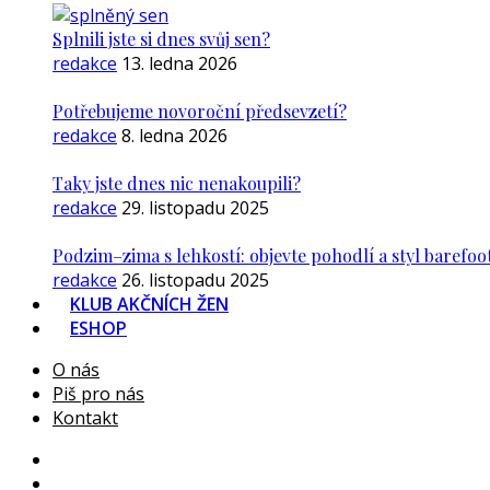
Splnili jste si dnes svůj sen?
redakce
13. ledna 2026
Potřebujeme novoroční předsevzetí?
redakce
8. ledna 2026
Taky jste dnes nic nenakoupili?
redakce
29. listopadu 2025
Podzim–zima s lehkostí: objevte pohodlí a styl barefoo
redakce
26. listopadu 2025
KLUB AKČNÍCH ŽEN
ESHOP
O nás
Piš pro nás
Kontakt