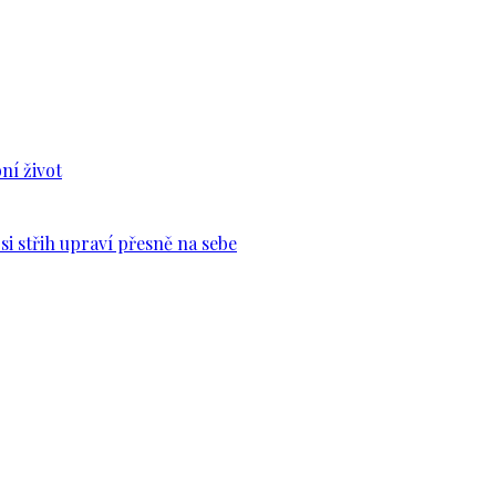
ní život
si střih upraví přesně na sebe