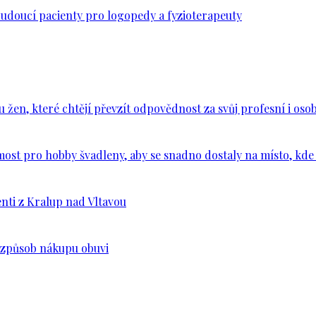
budoucí pacienty pro logopedy a fyzioterapeuty
en, které chtějí převzít odpovědnost za svůj profesní i osob
ost pro hobby švadleny, aby se snadno dostaly na místo, kde 
nti z Kralup nad Vltavou
š způsob nákupu obuvi