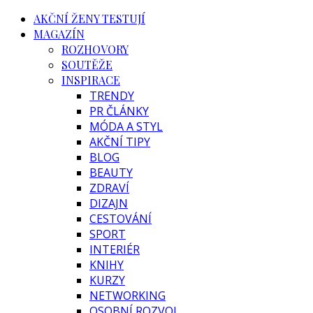
AKČNÍ ŽENY TESTUJÍ
MAGAZÍN
ROZHOVORY
SOUTĚŽE
INSPIRACE
TRENDY
PR ČLÁNKY
MÓDA A STYL
AKČNÍ TIPY
BLOG
BEAUTY
ZDRAVÍ
DIZAJN
CESTOVÁNÍ
SPORT
INTERIÉR
KNIHY
KURZY
NETWORKING
OSOBNÍ ROZVOJ