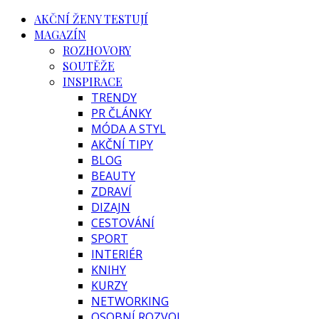
AKČNÍ ŽENY TESTUJÍ
MAGAZÍN
ROZHOVORY
SOUTĚŽE
INSPIRACE
TRENDY
PR ČLÁNKY
MÓDA A STYL
AKČNÍ TIPY
BLOG
BEAUTY
ZDRAVÍ
DIZAJN
CESTOVÁNÍ
SPORT
INTERIÉR
KNIHY
KURZY
NETWORKING
OSOBNÍ ROZVOJ