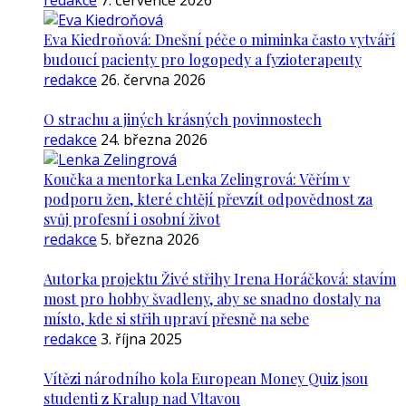
redakce
7. července 2026
Eva Kiedroňová: Dnešní péče o miminka často vytváří
budoucí pacienty pro logopedy a fyzioterapeuty
redakce
26. června 2026
O strachu a jiných krásných povinnostech
redakce
24. března 2026
Koučka a mentorka Lenka Zelingrová: Věřím v
podporu žen, které chtějí převzít odpovědnost za
svůj profesní i osobní život
redakce
5. března 2026
Autorka projektu Živé střihy Irena Horáčková: stavím
most pro hobby švadleny, aby se snadno dostaly na
místo, kde si střih upraví přesně na sebe
redakce
3. října 2025
Vítězi národního kola European Money Quiz jsou
studenti z Kralup nad Vltavou