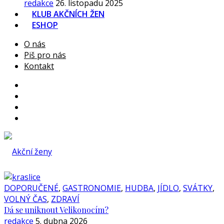
redakce
26. listopadu 2025
KLUB AKČNÍCH ŽEN
ESHOP
O nás
Piš pro nás
Kontakt
DOPORUČENÉ
,
GASTRONOMIE
,
HUDBA
,
JÍDLO
,
SVÁTKY
,
VOLNÝ ČAS
,
ZDRAVÍ
Dá se uniknout Velikonocím?
redakce
5. dubna 2026