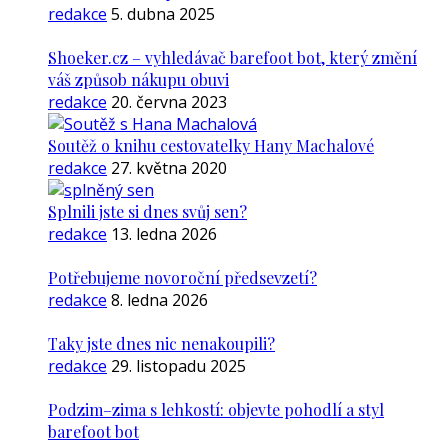
redakce
5. dubna 2025
Shoeker.cz – vyhledávač barefoot bot, který změní
váš způsob nákupu obuvi
redakce
20. června 2023
Soutěž o knihu cestovatelky Hany Machalové
redakce
27. května 2020
Splnili jste si dnes svůj sen?
redakce
13. ledna 2026
Potřebujeme novoroční předsevzetí?
redakce
8. ledna 2026
Taky jste dnes nic nenakoupili?
redakce
29. listopadu 2025
Podzim–zima s lehkostí: objevte pohodlí a styl
barefoot bot