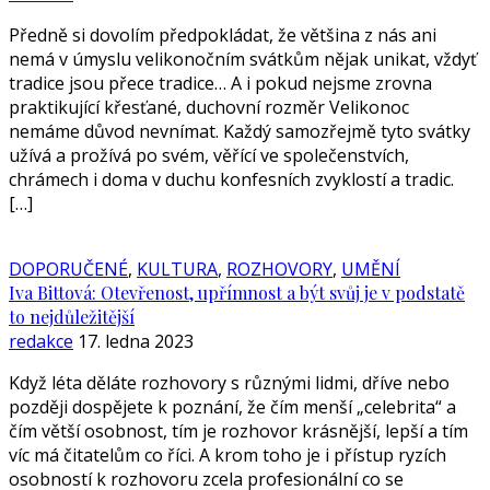
Předně si dovolím předpokládat, že většina z nás ani
nemá v úmyslu velikonočním svátkům nějak unikat, vždyť
tradice jsou přece tradice… A i pokud nejsme zrovna
praktikující křesťané, duchovní rozměr Velikonoc
nemáme důvod nevnímat. Každý samozřejmě tyto svátky
užívá a prožívá po svém, věřící ve společenstvích,
chrámech i doma v duchu konfesních zvyklostí a tradic.
[…]
DOPORUČENÉ
,
KULTURA
,
ROZHOVORY
,
UMĚNÍ
Iva Bittová: Otevřenost, upřímnost a být svůj je v podstatě
to nejdůležitější
redakce
17. ledna 2023
Když léta děláte rozhovory s různými lidmi, dříve nebo
později dospějete k poznání, že čím menší „celebrita“ a
čím větší osobnost, tím je rozhovor krásnější, lepší a tím
víc má čitatelům co říci. A krom toho je i přístup ryzích
osobností k rozhovoru zcela profesionální co se