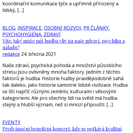
koordinační komunikace týče a upřímně přirozený a
lidský, […]
BLOG
,
INSPIRACE
,
OSOBNÍ ROZVOJ
,
PR ČLÁNKY
,
PSYCHOHYGIENA
,
ZDRAVÍ
Víte, jaký může mít hudba vliv na naše zdraví, psychiku a
náladu?
redakce
24. března 2021
Naše zdraví, psychická pohoda a množství působícího
stresu jsou ovlivněny mnoha faktory. Jedním z těchto
faktorů je hudba. Historie hudby pravděpodobně sahá
tak daleko, jako historie samotné lidské civilizace. Hudba
se liší napříč různými zeměmi, kulturami i věkovými
kategoriemi. Ale pro všechny lidi na světě má hudba
stejný a hlubší význam, než si mnozí připouští. […]
EVENTY
Předvánoční benefiční koncert, kde se potkává kvalitní