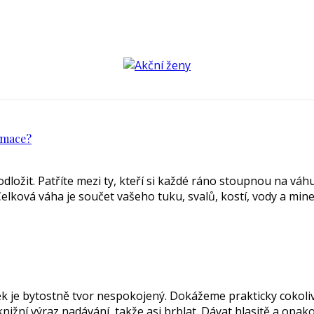
rmace?
i odložit. Patříte mezi ty, kteří si každé ráno stoupnou na váh
lková váha je součet vašeho tuku, svalů, kostí, vody a miner
 je bytostně tvor nespokojený. Dokážeme prakticky cokoliv of
e knižní výraz nadávání, takže asi brblat. Dávat hlasitě a o