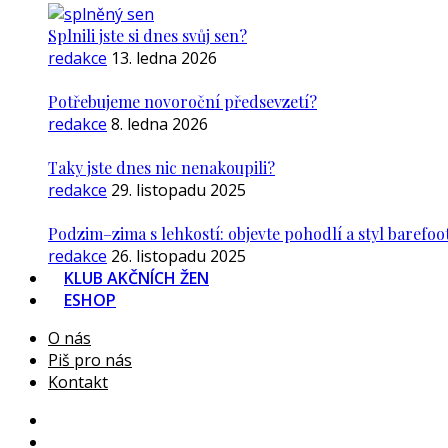
Splnili jste si dnes svůj sen?
redakce
13. ledna 2026
Potřebujeme novoroční předsevzetí?
redakce
8. ledna 2026
Taky jste dnes nic nenakoupili?
redakce
29. listopadu 2025
Podzim–zima s lehkostí: objevte pohodlí a styl barefoo
redakce
26. listopadu 2025
KLUB AKČNÍCH ŽEN
ESHOP
O nás
Piš pro nás
Kontakt