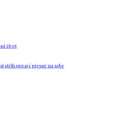
ní život
si střih upraví přesně na sebe