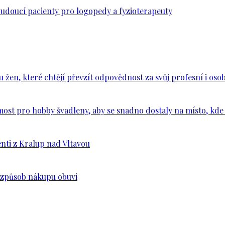
budoucí pacienty pro logopedy a fyzioterapeuty
en, které chtějí převzít odpovědnost za svůj profesní i osob
ost pro hobby švadleny, aby se snadno dostaly na místo, kde 
nti z Kralup nad Vltavou
š způsob nákupu obuvi