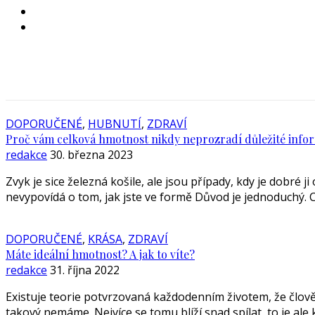
DOPORUČENÉ
,
HUBNUTÍ
,
ZDRAVÍ
Proč vám celková hmotnost nikdy neprozradí důležité info
redakce
30. března 2023
Zvyk je sice železná košile, ale jsou případy, kdy je dobré j
nevypovídá o tom, jak jste ve formě Důvod je jednoduchý. Ce
DOPORUČENÉ
,
KRÁSA
,
ZDRAVÍ
Máte ideální hmotnost? A jak to víte?
redakce
31. října 2022
Existuje teorie potvrzovaná každodenním životem, že člověk
takový nemáme. Nejvíce se tomu blíží snad spílat, to je al