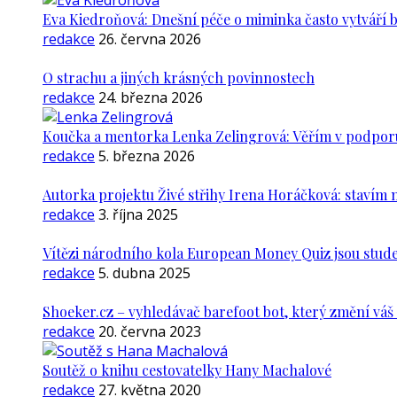
Eva Kiedroňová: Dnešní péče o miminka často vytváří 
redakce
26. června 2026
O strachu a jiných krásných povinnostech
redakce
24. března 2026
Koučka a mentorka Lenka Zelingrová: Věřím v podporu ž
redakce
5. března 2026
Autorka projektu Živé střihy Irena Horáčková: stavím m
redakce
3. října 2025
Vítězi národního kola European Money Quiz jsou stude
redakce
5. dubna 2025
Shoeker.cz – vyhledávač barefoot bot, který změní vá
redakce
20. června 2023
Soutěž o knihu cestovatelky Hany Machalové
redakce
27. května 2020