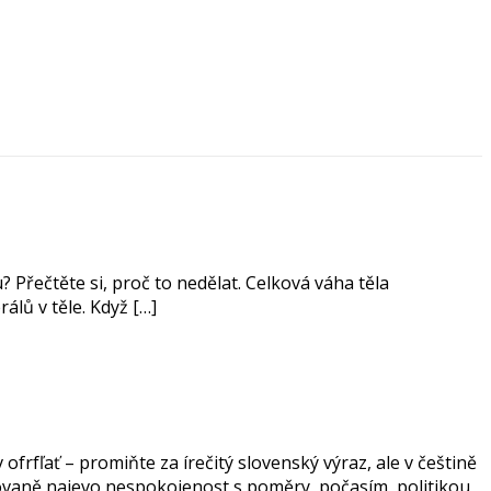
u? Přečtěte si, proč to nedělat. Celková váha těla
álů v těle. Když […]
rfľať – promiňte za írečitý slovenský výraz, ale v češtině
pakovaně najevo nespokojenost s poměry, počasím, politikou,