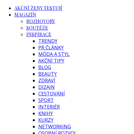
AKČNÍ ŽENY TESTUJÍ
MAGAZÍN
ROZHOVORY
SOUTĚŽE
INSPIRACE
TRENDY
PR ČLÁNKY
MÓDA A STYL
AKČNÍ TIPY
BLOG
BEAUTY
ZDRAVÍ
DIZAJN
CESTOVÁNÍ
SPORT
INTERIÉR
KNIHY
KURZY
NETWORKING
OSOBNÍ ROZVOJ