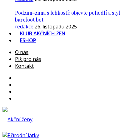
Podzim–zima s lehkostí: objevte pohodlí a styl
barefoot bot
redakce
26. listopadu 2025
KLUB AKČNÍCH ŽEN
ESHOP
O nás
Piš pro nás
Kontakt