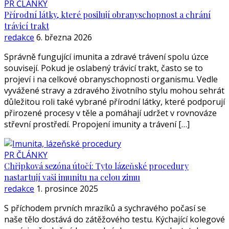
PR ČLÁNKY
Přírodní látky, které posilují obranyschopnost a chrání
trávicí trakt
redakce
6. března 2026
Správně fungující imunita a zdravé trávení spolu úzce
souvisejí. Pokud je oslabený trávicí trakt, často se to
projeví i na celkové obranyschopnosti organismu. Vedle
vyvážené stravy a zdravého životního stylu mohou sehrát
důležitou roli také vybrané přírodní látky, které podporují
přirozené procesy v těle a pomáhají udržet v rovnováze
střevní prostředí. ​Propojení imunity a trávení […]
PR ČLÁNKY
Chřipková sezóna útočí: Tyto lázeňské procedury
nastartují vaši imunitu na celou zimu
redakce
1. prosince 2025
S příchodem prvních mrazíků a sychravého počasí se
naše tělo dostává do zátěžového testu. Kýchající kolegové