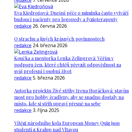
redakce
7. července 2026
Eva Kiedroňová: Dnešní péče o miminka často vytváří
budoucí pacienty pro logopedy a fyzioterapeuty
redakce
26. června 2026
O strachu a jiných krásných povinnostech
redakce
24. března 2026
Koučka a mentorka Lenka Zelingrová: Věřím v
podporu žen, které chtějí převzít odpovědnost za
svůj profesní i osobní život
redakce
5. března 2026
Autorka projektu Živé střihy Irena Horáčková: stavím
most pro hobby švadleny, aby se snadno dostaly na
místo, kde si střih upraví přesně na sebe
redakce
3. října 2025
Vítězi národního kola European Money Quiz jsou
studenti z Kralup nad Vltavou