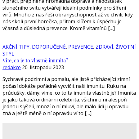
v práci, přeplněná hromadná doprava a nedostatek
slunečního svitu vytvářejí ideální podmínky pro šíření
virů. Mnoho z nás řeší obranyschopnost až ve chvíli, kdy
nás skolí první horečka, přitom klíčem k úspěchu je
včasná a důsledná prevence. Kromě vitamínů […]
AKČNÍ TIPY
,
DOPORUČENÉ
,
PREVENCE
,
ZDRAVÍ
,
ŽIVOTNÍ
STYL
Víte, co je to vlastně imunita?
redakce
20. listopadu 2023
Sychravé podzimní a pomalu, ale jistě přicházející zimní
počasí dokáže pořádně vycvičit naši imunitu. Ruku na
průdušky, dámy: víme, co to ta imunita vlastně je? Imunita
je jako taková ordinární celebrita: všichni o ní alespoň
jednou slyšeli, mnozí o ní mluví, ale málo lidí ji opravdu
zná a ještě méně o ní opravdu ví to […]