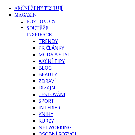
AKČNÍ ŽENY TESTUJÍ
MAGAZÍN
ROZHOVORY
SOUTĚŽE
INSPIRACE
TRENDY
PR ČLÁNKY
MÓDA A STYL
AKČNÍ TIPY
BLOG
BEAUTY
ZDRAVÍ
DIZAJN
CESTOVÁNÍ
SPORT
INTERIÉR
KNIHY
KURZY
NETWORKING
OSOBNÍ ROZVOJ