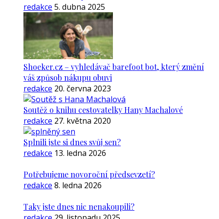
redakce
5. dubna 2025
Shoeker.cz – vyhledávač barefoot bot, který změní
váš způsob nákupu obuvi
redakce
20. června 2023
Soutěž o knihu cestovatelky Hany Machalové
redakce
27. května 2020
Splnili jste si dnes svůj sen?
redakce
13. ledna 2026
Potřebujeme novoroční předsevzetí?
redakce
8. ledna 2026
Taky jste dnes nic nenakoupili?
redakce
29. listopadu 2025