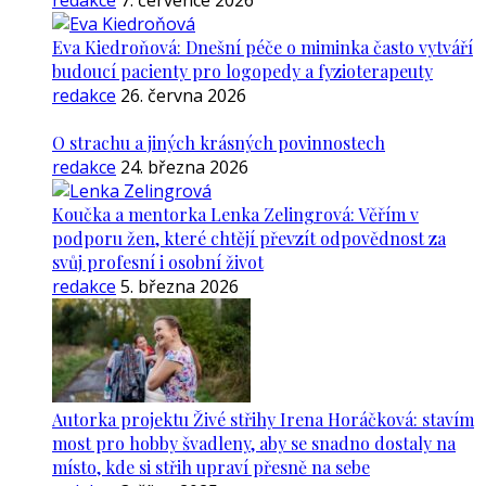
redakce
7. července 2026
Eva Kiedroňová: Dnešní péče o miminka často vytváří
budoucí pacienty pro logopedy a fyzioterapeuty
redakce
26. června 2026
O strachu a jiných krásných povinnostech
redakce
24. března 2026
Koučka a mentorka Lenka Zelingrová: Věřím v
podporu žen, které chtějí převzít odpovědnost za
svůj profesní i osobní život
redakce
5. března 2026
Autorka projektu Živé střihy Irena Horáčková: stavím
most pro hobby švadleny, aby se snadno dostaly na
místo, kde si střih upraví přesně na sebe