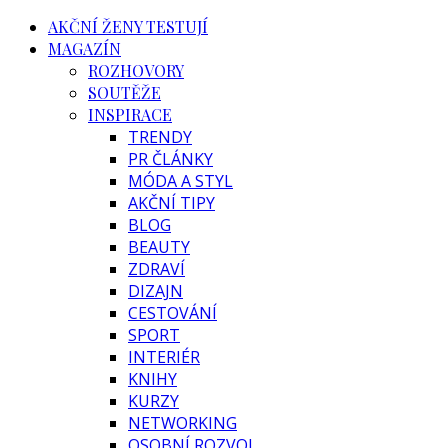
AKČNÍ ŽENY TESTUJÍ
MAGAZÍN
ROZHOVORY
SOUTĚŽE
INSPIRACE
TRENDY
PR ČLÁNKY
MÓDA A STYL
AKČNÍ TIPY
BLOG
BEAUTY
ZDRAVÍ
DIZAJN
CESTOVÁNÍ
SPORT
INTERIÉR
KNIHY
KURZY
NETWORKING
OSOBNÍ ROZVOJ