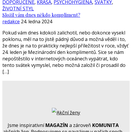
DOPORUČENÉ
,
KRÁSA
,
PSYCHOHYGIENA
,
SVÁTKY
,
ŽIVOTNÍ STYL
Složil vám dnes někdo kompliment?
redakce
24. ledna 2024
Pokud vám dnes kdokoli zalichotil, nebo dokonce vysekl
poklonu, měl na to jistě pádný důvod a možná věděl i to,
že dnes je na to prakticky nejlepší příležitost v roce, vždyť
24. leden je Mezinárodní den komplimentů. Sice se nám
nepoštěstilo v internetových oceánech vypátrat, kdo
tento svátek vymyslel, nebo možná založil či prosadil do
[…]
Jsme inspirativní
MAGAZÍN
a zároveň
KOMUNITA
akčních žen. Podporujeme se navzájem v našich snech,