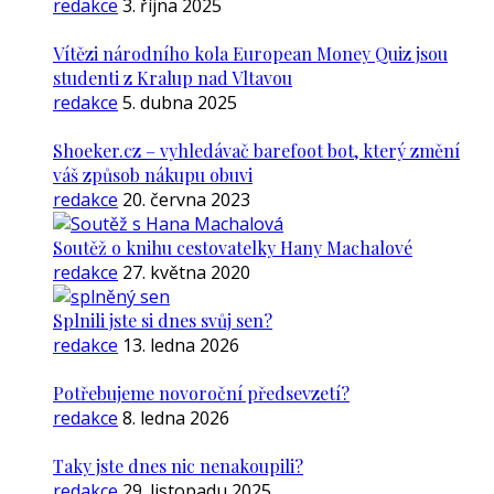
redakce
3. října 2025
Vítězi národního kola European Money Quiz jsou
studenti z Kralup nad Vltavou
redakce
5. dubna 2025
Shoeker.cz – vyhledávač barefoot bot, který změní
váš způsob nákupu obuvi
redakce
20. června 2023
Soutěž o knihu cestovatelky Hany Machalové
redakce
27. května 2020
Splnili jste si dnes svůj sen?
redakce
13. ledna 2026
Potřebujeme novoroční předsevzetí?
redakce
8. ledna 2026
Taky jste dnes nic nenakoupili?
redakce
29. listopadu 2025