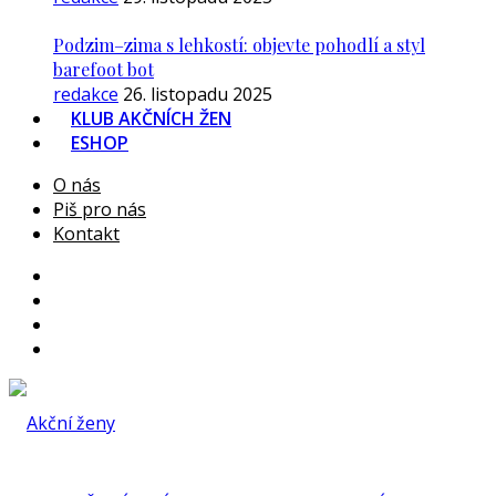
Podzim–zima s lehkostí: objevte pohodlí a styl
barefoot bot
redakce
26. listopadu 2025
KLUB AKČNÍCH ŽEN
ESHOP
O nás
Piš pro nás
Kontakt