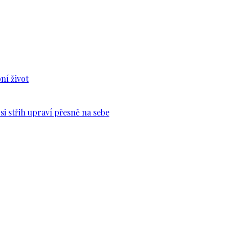
ní život
si střih upraví přesně na sebe