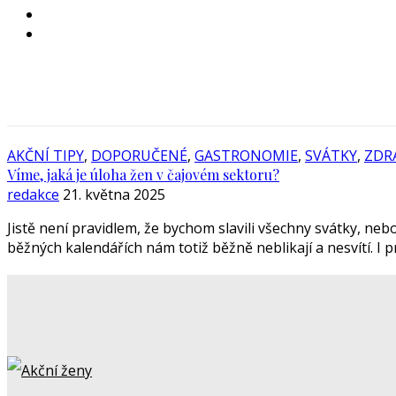
AKČNÍ TIPY
,
DOPORUČENÉ
,
GASTRONOMIE
,
SVÁTKY
,
ZDR
Víme, jaká je úloha žen v čajovém sektoru?
redakce
21. května 2025
Jistě není pravidlem, že bychom slavili všechny svátky, nebo
běžných kalendářích nám totiž běžně neblikají a nesvítí. I