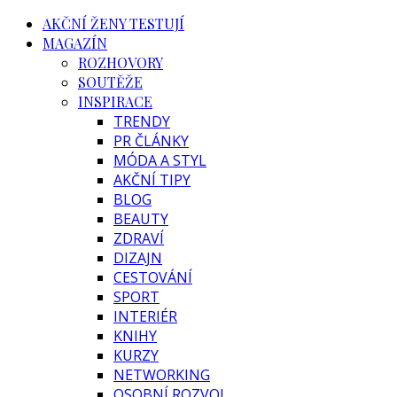
AKČNÍ ŽENY TESTUJÍ
MAGAZÍN
ROZHOVORY
SOUTĚŽE
INSPIRACE
TRENDY
PR ČLÁNKY
MÓDA A STYL
AKČNÍ TIPY
BLOG
BEAUTY
ZDRAVÍ
DIZAJN
CESTOVÁNÍ
SPORT
INTERIÉR
KNIHY
KURZY
NETWORKING
OSOBNÍ ROZVOJ