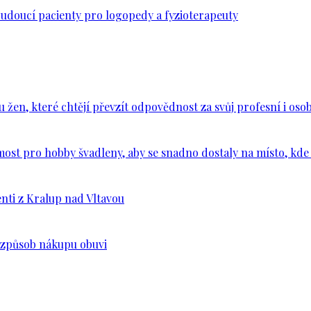
budoucí pacienty pro logopedy a fyzioterapeuty
en, které chtějí převzít odpovědnost za svůj profesní i osob
ost pro hobby švadleny, aby se snadno dostaly na místo, kde 
nti z Kralup nad Vltavou
š způsob nákupu obuvi