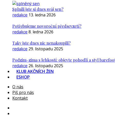
Splnili jste si dnes svůj sen?
redakce
13. ledna 2026
Potřebujeme novoroční předsevzetí?
redakce
8. ledna 2026
Taky jste dnes nic nenakoupili?
redakce
29. listopadu 2025
Podzim–zima s lehkostí: objevte pohodlí a styl barefoo
redakce
26. listopadu 2025
KLUB AKČNÍCH ŽEN
ESHOP
O nás
Piš pro nás
Kontakt