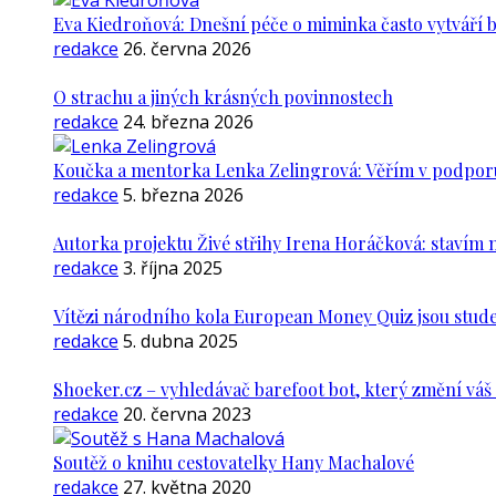
Eva Kiedroňová: Dnešní péče o miminka často vytváří 
redakce
26. června 2026
O strachu a jiných krásných povinnostech
redakce
24. března 2026
Koučka a mentorka Lenka Zelingrová: Věřím v podporu ž
redakce
5. března 2026
Autorka projektu Živé střihy Irena Horáčková: stavím m
redakce
3. října 2025
Vítězi národního kola European Money Quiz jsou stude
redakce
5. dubna 2025
Shoeker.cz – vyhledávač barefoot bot, který změní vá
redakce
20. června 2023
Soutěž o knihu cestovatelky Hany Machalové
redakce
27. května 2020