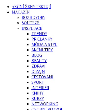
AKČNÍ ŽENY TESTUJÍ
MAGAZÍN
ROZHOVORY
SOUTĚŽE
INSPIRACE
TRENDY
PR ČLÁNKY
MÓDA A STYL
AKČNÍ TIPY
BLOG
BEAUTY
ZDRAVÍ
DIZAJN
CESTOVÁNÍ
SPORT
INTERIÉR
KNIHY
KURZY
NETWORKING
OSOBNÍ ROZVOJ