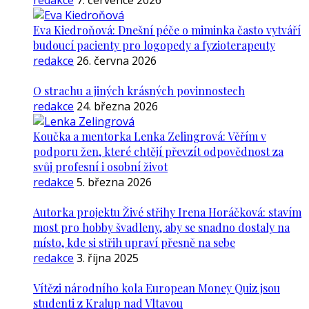
redakce
7. července 2026
Eva Kiedroňová: Dnešní péče o miminka často vytváří
budoucí pacienty pro logopedy a fyzioterapeuty
redakce
26. června 2026
O strachu a jiných krásných povinnostech
redakce
24. března 2026
Koučka a mentorka Lenka Zelingrová: Věřím v
podporu žen, které chtějí převzít odpovědnost za
svůj profesní i osobní život
redakce
5. března 2026
Autorka projektu Živé střihy Irena Horáčková: stavím
most pro hobby švadleny, aby se snadno dostaly na
místo, kde si střih upraví přesně na sebe
redakce
3. října 2025
Vítězi národního kola European Money Quiz jsou
studenti z Kralup nad Vltavou