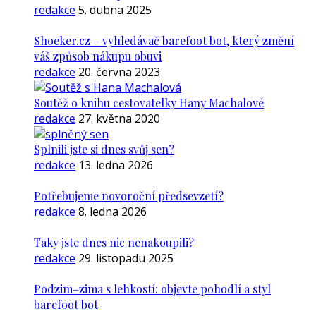
redakce
5. dubna 2025
Shoeker.cz – vyhledávač barefoot bot, který změní
váš způsob nákupu obuvi
redakce
20. června 2023
Soutěž o knihu cestovatelky Hany Machalové
redakce
27. května 2020
Splnili jste si dnes svůj sen?
redakce
13. ledna 2026
Potřebujeme novoroční předsevzetí?
redakce
8. ledna 2026
Taky jste dnes nic nenakoupili?
redakce
29. listopadu 2025
Podzim–zima s lehkostí: objevte pohodlí a styl
barefoot bot