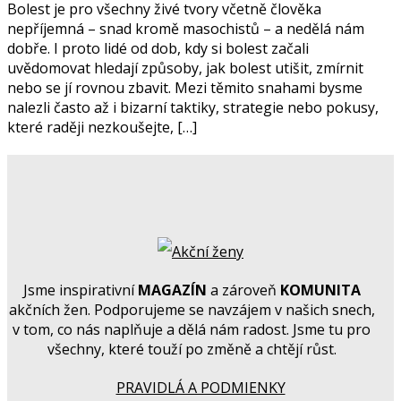
Bolest je pro všechny živé tvory včetně člověka
nepříjemná – snad kromě masochistů – a nedělá nám
dobře. I proto lidé od dob, kdy si bolest začali
uvědomovat hledají způsoby, jak bolest utišit, zmírnit
nebo se jí rovnou zbavit. Mezi těmito snahami bysme
nalezli často až i bizarní taktiky, strategie nebo pokusy,
které raději nezkoušejte, […]
Jsme inspirativní
MAGAZÍN
a zároveň
KOMUNITA
akčních žen. Podporujeme se navzájem v našich snech,
v tom, co nás naplňuje a dělá nám radost. Jsme tu pro
všechny, které touží po změně a chtějí růst.
PRAVIDLÁ A PODMIENKY