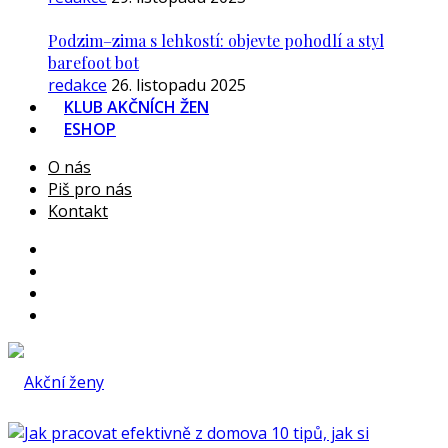
Podzim–zima s lehkostí: objevte pohodlí a styl
barefoot bot
redakce
26. listopadu 2025
KLUB AKČNÍCH ŽEN
ESHOP
O nás
Piš pro nás
Kontakt