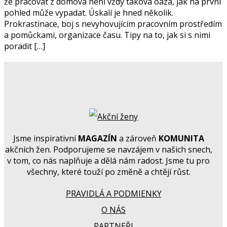
že pracovat z domova není vždy taková oáza, jak na první
pohled může vypadat. Úskalí je hned několik.
Prokrastinace, boj s nevyhovujícím pracovním prostředím
a pomůckami, organizace času. Tipy na to, jak si s nimi
poradit […]
Jsme inspirativní
MAGAZÍN
a zároveň
KOMUNITA
akčních žen. Podporujeme se navzájem v našich snech,
v tom, co nás naplňuje a dělá nám radost. Jsme tu pro
všechny, které touží po změně a chtějí růst.
PRAVIDLÁ A PODMIENKY
O NÁS
PARTNEŘI