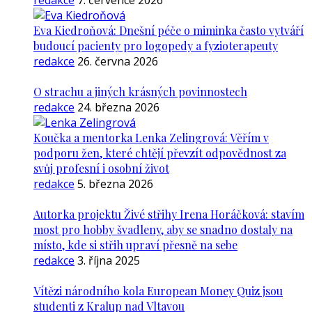
redakce
7. července 2026
Eva Kiedroňová: Dnešní péče o miminka často vytváří
budoucí pacienty pro logopedy a fyzioterapeuty
redakce
26. června 2026
O strachu a jiných krásných povinnostech
redakce
24. března 2026
Koučka a mentorka Lenka Zelingrová: Věřím v
podporu žen, které chtějí převzít odpovědnost za
svůj profesní i osobní život
redakce
5. března 2026
Autorka projektu Živé střihy Irena Horáčková: stavím
most pro hobby švadleny, aby se snadno dostaly na
místo, kde si střih upraví přesně na sebe
redakce
3. října 2025
Vítězi národního kola European Money Quiz jsou
studenti z Kralup nad Vltavou