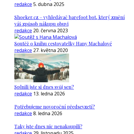
redakce
5. dubna 2025
Shoeker.cz – vyhledávač barefoot bot, který změní
váš způsob nákupu obuvi
redakce
20. června 2023
Soutěž o knihu cestovatelky Hany Machalové
redakce
27. května 2020
Splnili jste si dnes svůj sen?
redakce
13. ledna 2026
Potřebujeme novoroční předsevzetí?
redakce
8. ledna 2026
Taky jste dnes nic nenakoupili?
redakce
29. listopadu 2025