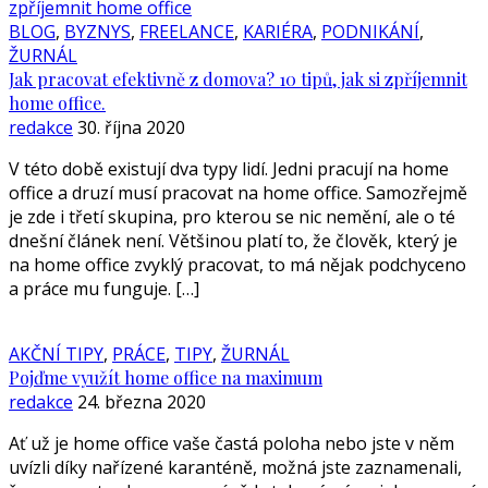
BLOG
,
BYZNYS
,
FREELANCE
,
KARIÉRA
,
PODNIKÁNÍ
,
ŽURNÁL
Jak pracovat efektivně z domova? 10 tipů, jak si zpříjemnit
home office.
redakce
30. října 2020
V této době existují dva typy lidí. Jedni pracují na home
office a druzí musí pracovat na home office. Samozřejmě
je zde i třetí skupina, pro kterou se nic nemění, ale o té
dnešní článek není. Většinou platí to, že člověk, který je
na home office zvyklý pracovat, to má nějak podchyceno
a práce mu funguje. […]
AKČNÍ TIPY
,
PRÁCE
,
TIPY
,
ŽURNÁL
Pojďme využít home office na maximum
redakce
24. března 2020
Ať už je home office vaše častá poloha nebo jste v něm
uvízli díky nařízené karanténě, možná jste zaznamenali,