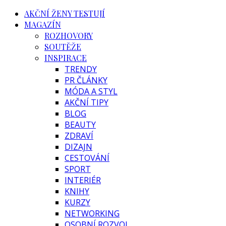
AKČNÍ ŽENY TESTUJÍ
MAGAZÍN
ROZHOVORY
SOUTĚŽE
INSPIRACE
TRENDY
PR ČLÁNKY
MÓDA A STYL
AKČNÍ TIPY
BLOG
BEAUTY
ZDRAVÍ
DIZAJN
CESTOVÁNÍ
SPORT
INTERIÉR
KNIHY
KURZY
NETWORKING
OSOBNÍ ROZVOJ