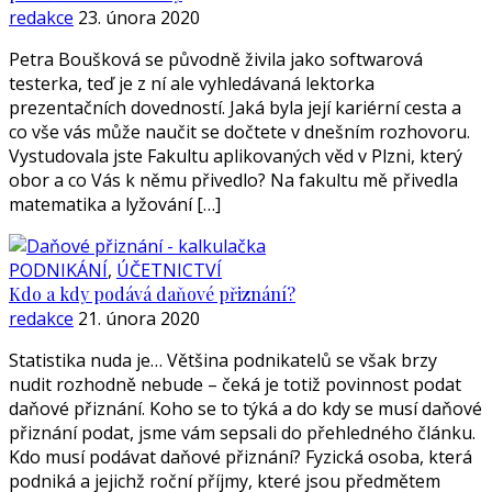
redakce
23. února 2020
Petra Boušková se původně živila jako softwarová
testerka, teď je z ní ale vyhledávaná lektorka
prezentačních dovedností. Jaká byla její kariérní cesta a
co vše vás může naučit se dočtete v dnešním rozhovoru.
Vystudovala jste Fakultu aplikovaných věd v Plzni, který
obor a co Vás k němu přivedlo? Na fakultu mě přivedla
matematika a lyžování […]
PODNIKÁNÍ
,
ÚČETNICTVÍ
Kdo a kdy podává daňové přiznání?
redakce
21. února 2020
Statistika nuda je… Většina podnikatelů se však brzy
nudit rozhodně nebude – čeká je totiž povinnost podat
daňové přiznání. Koho se to týká a do kdy se musí daňové
přiznání podat, jsme vám sepsali do přehledného článku.
Kdo musí podávat daňové přiznání? Fyzická osoba, která
podniká a jejichž roční příjmy, které jsou předmětem