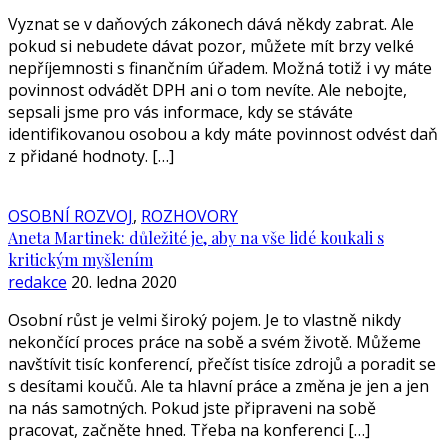
Vyznat se v daňových zákonech dává někdy zabrat. Ale
pokud si nebudete dávat pozor, můžete mít brzy velké
nepříjemnosti s finančním úřadem. Možná totiž i vy máte
povinnost odvádět DPH ani o tom nevíte. Ale nebojte,
sepsali jsme pro vás informace, kdy se stáváte
identifikovanou osobou a kdy máte povinnost odvést daň
z přidané hodnoty. […]
OSOBNÍ ROZVOJ
,
ROZHOVORY
Aneta Martinek: důležité je, aby na vše lidé koukali s
kritickým myšlením
redakce
20. ledna 2020
Osobní růst je velmi široký pojem. Je to vlastně nikdy
nekončící proces práce na sobě a svém životě. Můžeme
navštívit tisíc konferencí, přečíst tisíce zdrojů a poradit se
s desítami koučů. Ale ta hlavní práce a změna je jen a jen
na nás samotných. Pokud jste připraveni na sobě
pracovat, začněte hned. Třeba na konferenci […]