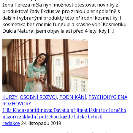
žena Tereza měla nyní možnost otestovat novinky z
produktové řady Exclusive pro zralou pleť společně s
dalšími vybranými produkty této přírodní kosmetiky. I
kosmetika bez chemie funguje a krásně voní Kosmetiku
Dulcia Natural jsem objevila asi před 4 lety, kdy […]
KURZY
,
OSOBNÍ ROZVOJ
,
PODNIKÁNÍ
,
PSYCHOHYGIENA
,
ROZHOVORY
Lilia Khousnoutdinova: Dávat a přijímat lásku je dle mého
názoru základní potřebou každé lidské bytosti
redakce
24. listopadu 2019