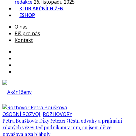
redakce
26. listopadu 2025
KLUB AKČNÍCH ŽEN
ESHOP
O nás
Piš pro nás
Kontakt
OSOBNÍ ROZVOJ
,
ROZHOVORY
Petra Boušková: Díky řetězci štěstí, odvahy a přijímání
různých výzev teď podnikám v tom, co jsem dříve
považovala za bláboly