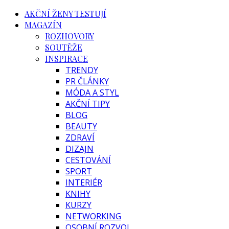
AKČNÍ ŽENY TESTUJÍ
MAGAZÍN
ROZHOVORY
SOUTĚŽE
INSPIRACE
TRENDY
PR ČLÁNKY
MÓDA A STYL
AKČNÍ TIPY
BLOG
BEAUTY
ZDRAVÍ
DIZAJN
CESTOVÁNÍ
SPORT
INTERIÉR
KNIHY
KURZY
NETWORKING
OSOBNÍ ROZVOJ