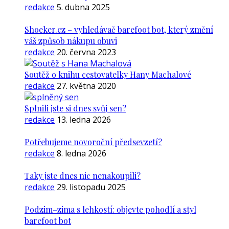
redakce
5. dubna 2025
Shoeker.cz – vyhledávač barefoot bot, který změní
váš způsob nákupu obuvi
redakce
20. června 2023
Soutěž o knihu cestovatelky Hany Machalové
redakce
27. května 2020
Splnili jste si dnes svůj sen?
redakce
13. ledna 2026
Potřebujeme novoroční předsevzetí?
redakce
8. ledna 2026
Taky jste dnes nic nenakoupili?
redakce
29. listopadu 2025
Podzim–zima s lehkostí: objevte pohodlí a styl
barefoot bot