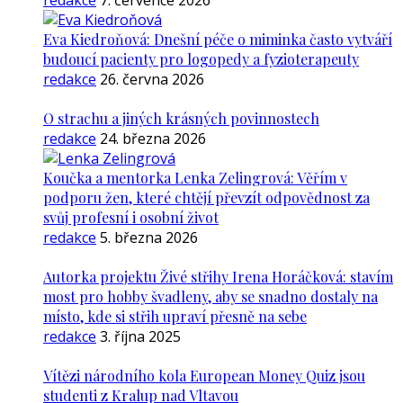
redakce
7. července 2026
Eva Kiedroňová: Dnešní péče o miminka často vytváří
budoucí pacienty pro logopedy a fyzioterapeuty
redakce
26. června 2026
O strachu a jiných krásných povinnostech
redakce
24. března 2026
Koučka a mentorka Lenka Zelingrová: Věřím v
podporu žen, které chtějí převzít odpovědnost za
svůj profesní i osobní život
redakce
5. března 2026
Autorka projektu Živé střihy Irena Horáčková: stavím
most pro hobby švadleny, aby se snadno dostaly na
místo, kde si střih upraví přesně na sebe
redakce
3. října 2025
Vítězi národního kola European Money Quiz jsou
studenti z Kralup nad Vltavou