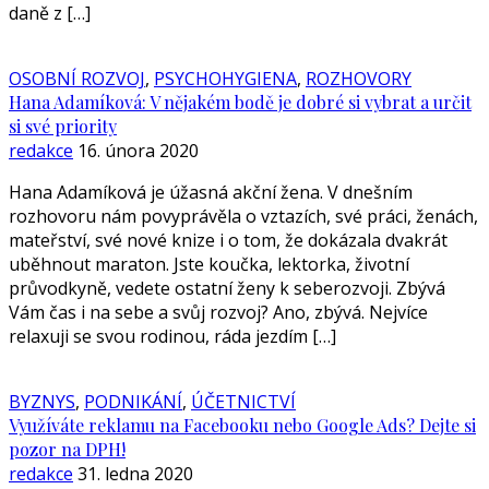
daně z […]
OSOBNÍ ROZVOJ
,
PSYCHOHYGIENA
,
ROZHOVORY
Hana Adamíková: V nějakém bodě je dobré si vybrat a určit
si své priority
redakce
16. února 2020
Hana Adamíková je úžasná akční žena. V dnešním
rozhovoru nám povyprávěla o vztazích, své práci, ženách,
mateřství, své nové knize i o tom, že dokázala dvakrát
uběhnout maraton. Jste koučka, lektorka, životní
průvodkyně, vedete ostatní ženy k seberozvoji. Zbývá
Vám čas i na sebe a svůj rozvoj? Ano, zbývá. Nejvíce
relaxuji se svou rodinou, ráda jezdím […]
BYZNYS
,
PODNIKÁNÍ
,
ÚČETNICTVÍ
Využíváte reklamu na Facebooku nebo Google Ads? Dejte si
pozor na DPH!
redakce
31. ledna 2020