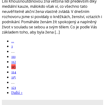
Lilii Khousnoutdinovou zná většina lidí především díky
mediální kauze, málokdo však ví, co všechno tato
neuvěřitelně akční žena vlastně zvládá. V dnešním
rozhovoru jsme si povídaly o kněžkách, ženství, vztazích i
podnikání. Pomáháte ženám žít spokojený a naplněný
život v souladu se sebou a svým tělem. Co je podle Vás
základem toho, aby byla žena […]
...
1
…
111
112
113
114
115
…
121
Další »