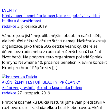
EVENTY
Předvánoční benefiční koncert, kde se potkává kvalitní
hudba a dobročinnost
redakce
3. prosince 2019
Vánoce jsou jistě nejoblíbenějším obdobím našich dětí,
ale bohužel některé děti to štěstí nemají. Naštěstí existují
organizace, jako třeba SOS dětské vesničky, které se i
dětem bez rodin nebo z rodin ohrožených snaží udělat
život hezčí. Na podporu této organizace pořádá Spolek
Johnyho Newmana 10. prosince benefiční klavírní koncert
Hraní pro hraní. Přijďte si v […]
AKČNÍ ŽENY TESTUJÍ
,
BEAUTY
,
PR ČLÁNKY
Akční ženy testují: přírodní kosmetika Dulcia
redakce
27. listopadu 2019
Přírodní kosmetiku Dulcia Natural jsme vám představili v
rozhovoru s její zakladatelkou Lucií Klebercovou. Akční