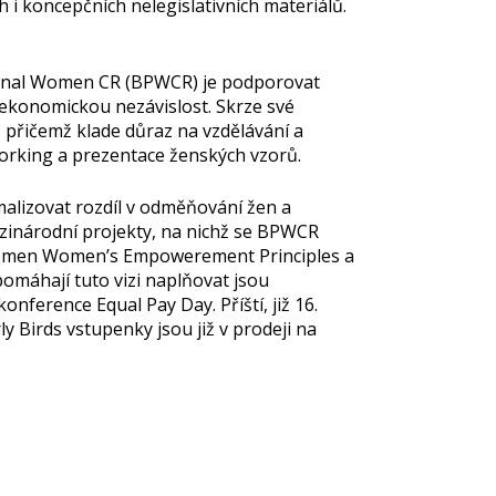
 i koncepčních nelegislativních materiálů.
ional Women CR (BPWCR) je podporovat
h ekonomickou nezávislost. Skrze své
, přičemž klade důraz na vzdělávání a
working a prezentace ženských vzorů.
imalizovat rozdíl v odměňování žen a
ezinárodní projekty, na nichž se BPWCR
 Women Women’s Empowerement Principles a
omáhají tuto vizi naplňovat jsou
erence Equal Pay Day. Příští, již 16.
y Birds vstupenky jsou již v prodeji na