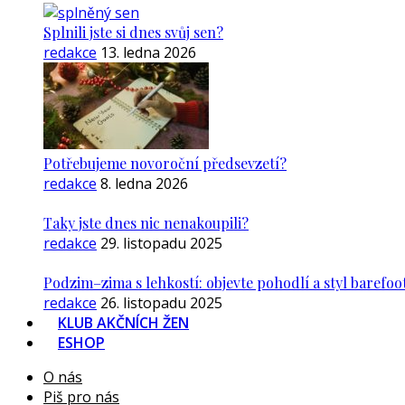
Splnili jste si dnes svůj sen?
redakce
13. ledna 2026
Potřebujeme novoroční předsevzetí?
redakce
8. ledna 2026
Taky jste dnes nic nenakoupili?
redakce
29. listopadu 2025
Podzim–zima s lehkostí: objevte pohodlí a styl barefoo
redakce
26. listopadu 2025
KLUB AKČNÍCH ŽEN
ESHOP
O nás
Piš pro nás