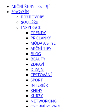
AKČNÍ ŽENY TESTUJÍ
MAGAZÍN
ROZHOVORY
SOUTĚŽE
INSPIRACE
TRENDY
PR ČLÁNKY
MÓDA A STYL
AKČNÍ TIPY
BLOG
BEAUTY
ZDRAVÍ
DIZAJN
CESTOVÁNÍ
SPORT
INTERIÉR
KNIHY
KURZY
NETWORKING
OSOBNÍ ROZVOJ