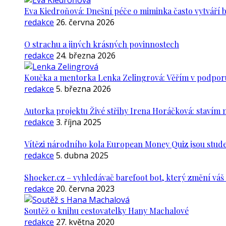
Eva Kiedroňová: Dnešní péče o miminka často vytváří 
redakce
26. června 2026
O strachu a jiných krásných povinnostech
redakce
24. března 2026
Koučka a mentorka Lenka Zelingrová: Věřím v podporu ž
redakce
5. března 2026
Autorka projektu Živé střihy Irena Horáčková: stavím m
redakce
3. října 2025
Vítězi národního kola European Money Quiz jsou stude
redakce
5. dubna 2025
Shoeker.cz – vyhledávač barefoot bot, který změní vá
redakce
20. června 2023
Soutěž o knihu cestovatelky Hany Machalové
redakce
27. května 2020