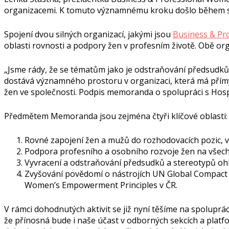
organizacemi. K tomuto významnému kroku došlo během se
Spojení dvou silných organizací, jakými jsou
Business & Pr
oblasti rovnosti a podpory žen v profesním životě. Obě or
„Jsme rády, že se tématům jako je odstraňování předsudků v
dostává významného prostoru v organizaci, která má přím
žen ve společnosti. Podpis memoranda o spolupráci s Hos
Předmětem Memoranda jsou zejména čtyři klíčové oblasti:
Rovné zapojení žen a mužů do rozhodovacích pozic, v
Podpora profesního a osobního rozvoje žen na všech 
Vyvracení a odstraňování předsudků a stereotypů ohl
Zvyšování povědomí o nástrojích UN Global Compact 
Women’s Empowerment Principles v ČR.
V rámci dohodnutých aktivit se již nyní těšíme na spoluprác
že přínosná bude i naše účast v odborných sekcích a pla