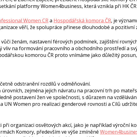
tkání platformy Women4business, která vznikla při HK ČR
ofessional Women CR
a
Hospodářská komora ČR
, je význam
ganizace věří, že spolupráce přinese dlouhodobé a pozitivn
ůči ženám, nastavení férových podmínek, zajištění rovných p
ý vliv na formování pracovního a obchodního prostředí a s
podářskou komorou ČR proto vnímáme jako důležitý posun,“
četně odstranění rozdílů v odměňování.
úrovních, zejména jejich návratu na pracovní trh po mateřs
edně postavení žen ve společnosti, s důrazem na vzděláván
a UN Women pro realizaci genderové rovnosti a Cílů udržite
i při organizaci osvětových akcí, jako je například výroční 
tformách Komory, především ve výše zmíněné
Women4busine