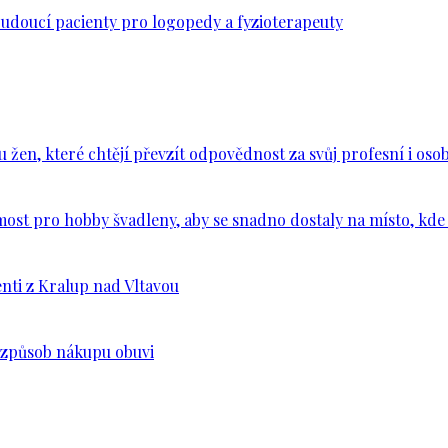
budoucí pacienty pro logopedy a fyzioterapeuty
en, které chtějí převzít odpovědnost za svůj profesní i osob
ost pro hobby švadleny, aby se snadno dostaly na místo, kde 
nti z Kralup nad Vltavou
š způsob nákupu obuvi