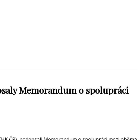
psaly Memorandum o spolupráci
R (HK ČR), podepsali Memorandum o spolupráci mezi oběma