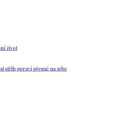
ní život
si střih upraví přesně na sebe