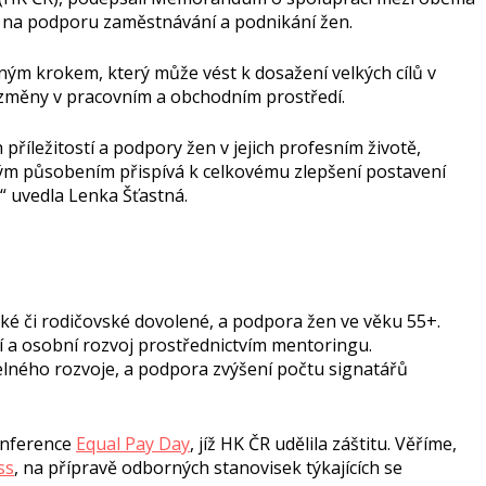
 na podporu zaměstnávání a podnikání žen.
ným krokem, který může vést k dosažení velkých cílů v
í změny v pracovním a obchodním prostředí.
říležitostí a podpory žen v jejich profesním životě,
vým působením přispívá k celkovému zlepšení postavení
 uvedla Lenka Šťastná.
ké či rodičovské dovolené, a podpora žen ve věku 55+.
í a osobní rozvoj prostřednictvím mentoringu.
lného rozvoje, a podpora zvýšení počtu signatářů
konference
Equal Pay Day
, jíž HK ČR udělila záštitu. Věříme,
ss
, na přípravě odborných stanovisek týkajících se