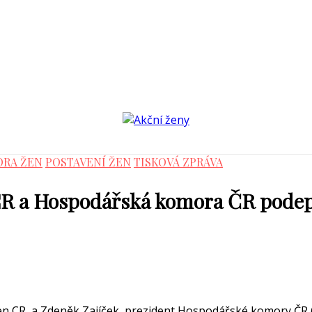
ORA ŽEN
POSTAVENÍ ŽEN
TISKOVÁ ZPRÁVA
CR a Hospodářská komora ČR pode
en CR, a Zdeněk Zajíček, prezident Hospodářské komory Č