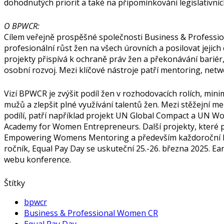
dohodnutých priorit a také na připomínkování legislativních
O BPWCR:
Cílem veřejně prospěšné společnosti Business & Profess
profesionální růst žen na všech úrovních a posilovat jejic
projekty přispívá k ochraně práv žen a překonávání bariér
osobní rozvoj. Mezi klíčové nástroje patří mentoring, net
Vizí BPWCR je zvýšit podíl žen v rozhodovacích rolích, min
mužů a zlepšit plné využívání talentů žen. Mezi stěžejní m
podílí, patří například projekt UN Global Compact a UN
Academy for Women Entrepreneurs. Další projekty, které p
Empowering Womens Mentoring a především každoroční konf
ročník, Equal Pay Day se uskuteční 25.-26. března 2025. Earl
webu konference.
Štítky
bpwcr
Business & Professional Women CR
Equal Pay Day