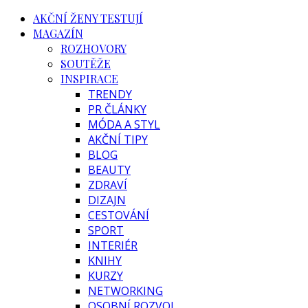
AKČNÍ ŽENY TESTUJÍ
MAGAZÍN
ROZHOVORY
SOUTĚŽE
INSPIRACE
TRENDY
PR ČLÁNKY
MÓDA A STYL
AKČNÍ TIPY
BLOG
BEAUTY
ZDRAVÍ
DIZAJN
CESTOVÁNÍ
SPORT
INTERIÉR
KNIHY
KURZY
NETWORKING
OSOBNÍ ROZVOJ