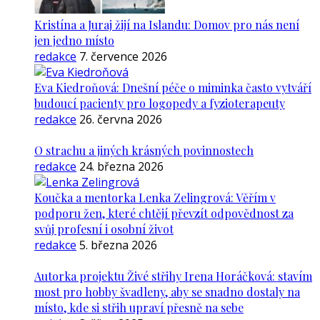
Kristína a Juraj žijí na Islandu: Domov pro nás není
jen jedno místo
redakce
7. července 2026
Eva Kiedroňová: Dnešní péče o miminka často vytváří
budoucí pacienty pro logopedy a fyzioterapeuty
redakce
26. června 2026
O strachu a jiných krásných povinnostech
redakce
24. března 2026
Koučka a mentorka Lenka Zelingrová: Věřím v
podporu žen, které chtějí převzít odpovědnost za
svůj profesní i osobní život
redakce
5. března 2026
Autorka projektu Živé střihy Irena Horáčková: stavím
most pro hobby švadleny, aby se snadno dostaly na
místo, kde si střih upraví přesně na sebe