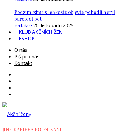
Podzim–zima s lehkostí: objevte pohodlí a styl
barefoot bot
redakce
26. listopadu 2025
KLUB AKČNÍCH ŽEN
ESHOP
O nás
Piš pro nás
Kontakt
JINÉ
KARIÉRA
PODNIKÁNÍ