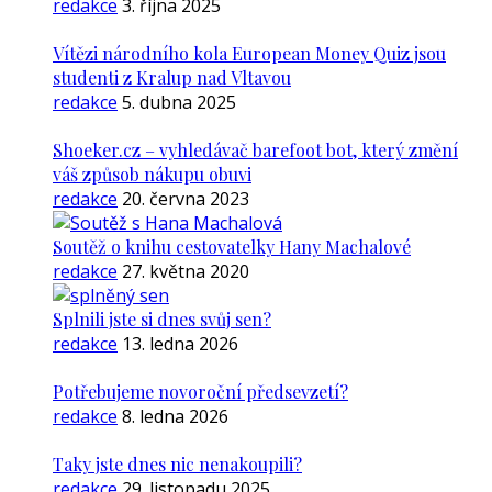
redakce
3. října 2025
Vítězi národního kola European Money Quiz jsou
studenti z Kralup nad Vltavou
redakce
5. dubna 2025
Shoeker.cz – vyhledávač barefoot bot, který změní
váš způsob nákupu obuvi
redakce
20. června 2023
Soutěž o knihu cestovatelky Hany Machalové
redakce
27. května 2020
Splnili jste si dnes svůj sen?
redakce
13. ledna 2026
Potřebujeme novoroční předsevzetí?
redakce
8. ledna 2026
Taky jste dnes nic nenakoupili?
redakce
29. listopadu 2025