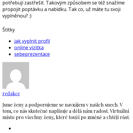
potřebují zastřešit. Takovým způsobem se též snažíme
propojit poptávku a nabídku. Tak co, už máte tu svoji
vyplněnou? :)
Štítky
jak vyplnit profil
online vizitka
sebeprezentace
redakce
Jsme ženy a podporujeme se navzájem v našich snech. V
tom, co nás skutečně naplňuje a dělá nám radost. Virtuální
místo pro všechny ženy, které touží po změně a chtějí růst.