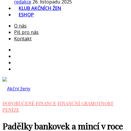
redakce
26. listopadu 2025
KLUB AKČNÍCH ŽEN
ESHOP
O nás
Piš pro nás
Kontakt
DOPORUČENÉ
FINANCE
FINANČNÍ GRAMOTNOST
PENÍZE
Padělky bankovek a mincí v roce