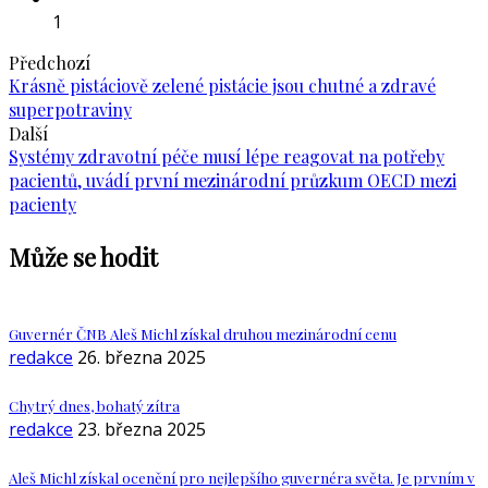
1
Předchozí
Krásně pistáciově zelené pistácie jsou chutné a zdravé
superpotraviny
Další
Systémy zdravotní péče musí lépe reagovat na potřeby
pacientů, uvádí první mezinárodní průzkum OECD mezi
pacienty
Může se hodit
Guvernér ČNB Aleš Michl získal druhou mezinárodní cenu
redakce
26. března 2025
Chytrý dnes, bohatý zítra
redakce
23. března 2025
Aleš Michl získal ocenění pro nejlepšího guvernéra světa. Je prvním v