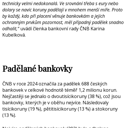
technicky velmi nedokonalá. Ve srovnání třeba s eury nebo
dolary se navíc koruny padělají v mnohem menší míře. Proto
by každý, kdo při placení věnuje bankovkám a jejich
ochranným prvkům pozornost, měl případný padělek snadno
odhalit,“
uvádí členka bankovní rady ČNB Karina
Kubelková.
Padělané bankovky
ČNB v roce 2024 označila za padělek 688 českých
bankovek v celkové hodnotě téměř 1,2 milionu korun.
Nejčastěji se jednalo o dvoutisícikoruny (38 %), což jsou
bankovky, kterých je v oběhu nejvíce. Následovaly
tisícikoruny (19 %), pětitisícikoruny (13 %) a stokoruny
(13 %).