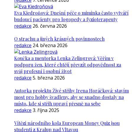
redakce
7. července 2026
Eva Kiedroňová: Dnešní péče o miminka často vytváří
budoucí pacienty pro logopedy a fyzioterapeuty
redakce
26. června 2026
O strachu a jiných krásných povinnostech
redakce
24. března 2026
Koučka a mentorka Lenka Zelingrová: Věřím v
podporu žen, které chtějí převzít odpovědnost za
svůj profesní i osobní život
redakce
5. března 2026
Autorka projektu Živé střihy Irena Horáčková: stavím
most pro hobby švadleny, aby se snadno dostaly na
místo, kde si střih upraví přesně na sebe
redakce
3. října 2025
Vítězi národního kola European Money Quiz jsou
studenti z Kralup nad Vltavou