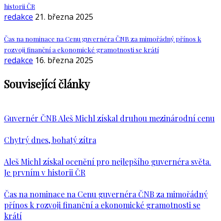
historii ČR
redakce
21. března 2025
Čas na nominace na Cenu guvernéra ČNB za mimořádný přínos k
rozvoji finanční a ekonomické gramotnosti se krátí
redakce
16. března 2025
Související články
Guvernér ČNB Aleš Michl získal druhou mezinárodní cenu
Chytrý dnes, bohatý zítra
Aleš Michl získal ocenění pro nejlepšího guvernéra světa.
Je prvním v historii ČR
Čas na nominace na Cenu guvernéra ČNB za mimořádný
přínos k rozvoji finanční a ekonomické gramotnosti se
krátí