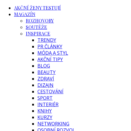
AKČNÍ ŽENY TESTUJÍ
MAGAZÍN
ROZHOVORY
SOUTĚŽE
INSPIRACE
TRENDY
PR ČLÁNKY
MÓDA A STYL
AKČNÍ TIPY
BLOG
BEAUTY
ZDRAVÍ
DIZAJN
CESTOVÁNÍ
SPORT
INTERIÉR
KNIHY
KURZY
NETWORKING
OSOBNÍ ROZVOJ