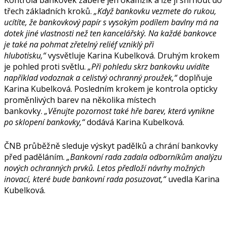
třech základních kroků.
„Když bankovku vezmete do rukou,
ucítíte, že bankovkový papír s vysokým podílem bavlny má na
dotek jiné vlastnosti než ten kancelářský. Na každé bankovce
je také na pohmat zřetelný reliéf vzniklý při
hlubotisku,“
vysvětluje Karina Kubelková. Druhým krokem
je pohled proti světlu.
„Při pohledu skrz bankovku uvidíte
například vodoznak a celistvý ochranný proužek,“
doplňuje
Karina Kubelková. Posledním krokem je kontrola opticky
proměnlivých barev na několika místech
bankovky.
„Věnujte pozornost také hře barev, která vynikne
po sklopení bankovky,“
dodává Karina Kubelková.
ČNB průběžně sleduje výskyt padělků a chrání bankovky
před paděláním.
„Bankovní rada zadala odborníkům analýzu
nových ochranných prvků. Letos předloží návrhy možných
inovací, které bude bankovní rada posuzovat,“
uvedla Karina
Kubelková.