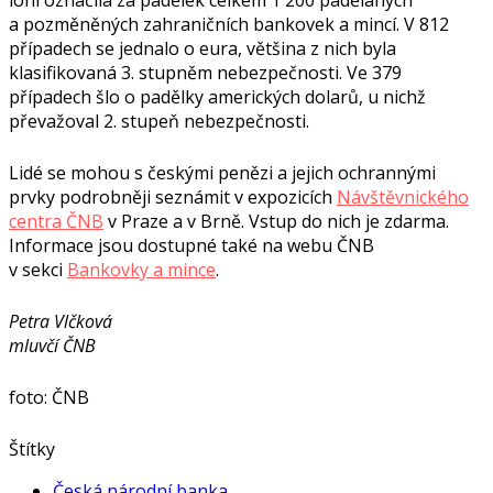
loni označila za padělek celkem 1 200 padělaných
a pozměněných zahraničních bankovek a mincí. V 812
případech se jednalo o eura, většina z nich byla
klasifikovaná 3. stupněm nebezpečnosti. Ve 379
případech šlo o padělky amerických dolarů, u nichž
převažoval 2. stupeň nebezpečnosti.
Lidé se mohou s českými penězi a jejich ochrannými
prvky podrobněji seznámit v expozicích
Návštěvnického
centra ČNB
v Praze a v Brně. Vstup do nich je zdarma.
Informace jsou dostupné také na webu ČNB
v sekci
Bankovky a mince
.
Petra Vlčková
mluvčí ČNB
foto: ČNB
Štítky
Česká národní banka