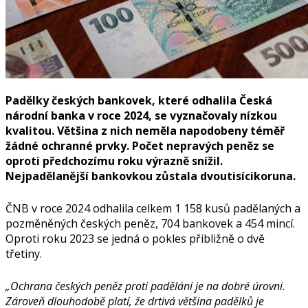
Padělky českých bankovek, které odhalila Česká
národní banka v roce 2024, se vyznačovaly nízkou
kvalitou. Většina z nich neměla napodobeny téměř
žádné ochranné prvky. Počet nepravých peněz se
oproti předchozímu roku výrazně snížil.
Nejpadělanější bankovkou zůstala dvoutisícikoruna.
ČNB v roce 2024 odhalila celkem 1 158 kusů padělaných a
pozměněných českých peněz, 704 bankovek a 454 mincí.
Oproti roku 2023 se jedná o pokles přibližně o dvě
třetiny.
„Ochrana českých peněz proti padělání je na dobré úrovni.
Zároveň dlouhodobě platí, že drtivá většina padělků je