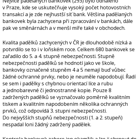
Nejvíce padělaných bankovek (293) bylo odhaleno
v Praze, kde se uskutečňuje vysoký počet hotovostních
transakcí a je zde nejhustší síť bank. Většina padělaných
bankovek byla zachycena při zpracování v bankách, dále
pak ve směnárnách a v menší míře také v obchodech.
Kvalita padělků zachycených v ČR je dlouhodobě nízká a
potvrdilo se to i v loňském roce. Celkem 680 bankovek se
zařadilo do 5. a 4. stupně nebezpečnosti. Stupně
nebezpečnosti padělků se hodnotí jako ve škole,
bankovky označené stupněm 4 a 5 nemají buď vůbec
žádné ochranné prvky, nebo je neuměle napodobují. Řadí
se sem i padělky s chybnou orientací líce a rubu
a jednobarevné či jednostranné kopie. Pouze 8
zadržených padělků se vyznačovalo poměrně kvalitním
tiskem a kvalitním napodobením několika ochranných
prvků, což odpovídá 3. stupni nebezpečnosti.
Do nejvyšších stupňů nebezpečnosti (1. a 2. stupeň)
nespadal loni žádný zadržený padělek.
Kontrola bankovek zabere jen okamžik a lze ji shrnout do