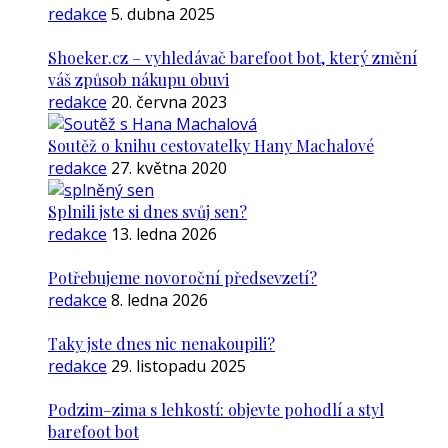
redakce
5. dubna 2025
Shoeker.cz – vyhledávač barefoot bot, který změní
váš způsob nákupu obuvi
redakce
20. června 2023
Soutěž o knihu cestovatelky Hany Machalové
redakce
27. května 2020
Splnili jste si dnes svůj sen?
redakce
13. ledna 2026
Potřebujeme novoroční předsevzetí?
redakce
8. ledna 2026
Taky jste dnes nic nenakoupili?
redakce
29. listopadu 2025
Podzim–zima s lehkostí: objevte pohodlí a styl
barefoot bot