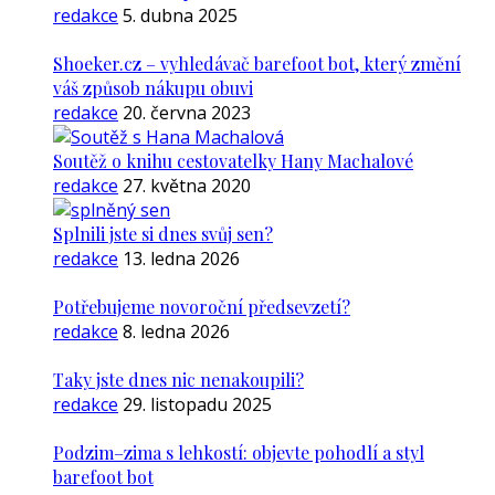
redakce
5. dubna 2025
Shoeker.cz – vyhledávač barefoot bot, který změní
váš způsob nákupu obuvi
redakce
20. června 2023
Soutěž o knihu cestovatelky Hany Machalové
redakce
27. května 2020
Splnili jste si dnes svůj sen?
redakce
13. ledna 2026
Potřebujeme novoroční předsevzetí?
redakce
8. ledna 2026
Taky jste dnes nic nenakoupili?
redakce
29. listopadu 2025
Podzim–zima s lehkostí: objevte pohodlí a styl
barefoot bot