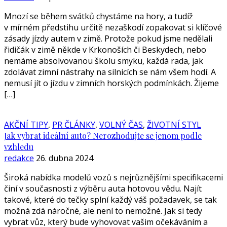
Mnozí se během svátků chystáme na hory, a tudíž
v mírném předstihu určitě nezaškodí zopakovat si klíčové
zásady jízdy autem v zimě. Protože pokud jsme nedělali
řidičák v zimě někde v Krkonoších či Beskydech, nebo
nemáme absolvovanou školu smyku, každá rada, jak
zdolávat zimní nástrahy na silnicích se nám všem hodí. A
nemusí jít o jízdu v zimních horských podmínkách. Žijeme
[…]
AKČNÍ TIPY
,
PR ČLÁNKY
,
VOLNÝ ČAS
,
ŽIVOTNÍ STYL
Jak vybrat ideální auto? Nerozhodujte se jenom podle
vzhledu
redakce
26. dubna 2024
Široká nabídka modelů vozů s nejrůznějšími specifikacemi
činí v současnosti z výběru auta hotovou vědu. Najít
takové, které do tečky splní každý váš požadavek, se tak
možná zdá náročné, ale není to nemožné. Jak si tedy
vybrat vůz, který bude vyhovovat vašim očekáváním a